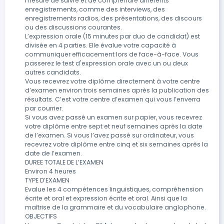
mesure de suivre et de comprendre différents 
enregistrements, comme des interviews, des 
enregistrements radios, des présentations, des discours 
ou des discussions courantes.

L’expression orale (15 minutes par duo de candidat) est 
divisée en 4 parties. Elle évalue votre capacité à 
communiquer efficacement lors de face-à-face. Vous 
passerez le test d'expression orale avec un ou deux 
autres candidats. 

Vous recevrez votre diplôme directement à votre centre 
d’examen environ trois semaines après la publication des 
résultats. C’est votre centre d’examen qui vous l’enverra 
par courrier.

Si vous avez passé un examen sur papier, vous recevrez 
votre diplôme entre sept et neuf semaines après la date 
de l’examen. Si vous l’avez passé sur ordinateur, vous 
recevrez votre diplôme entre cinq et six semaines après la 
date de l’examen.

DUREE TOTALE DE L’EXAMEN

Environ 4 heures 

TYPE D’EXAMEN

Evalue les 4 compétences linguistiques, compréhension 
écrite et oral et expression écrite et oral. Ainsi que la 
maîtrise de la grammaire et du vocabulaire anglophone. 

OBJECTIFS
