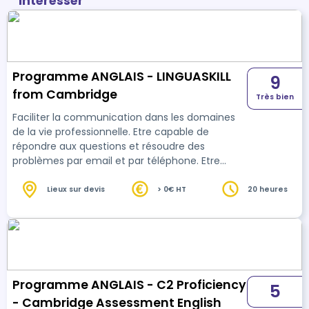
intéresser
Programme ANGLAIS - LINGUASKILL
9
from Cambridge
Très bien
Faciliter la communication dans les domaines
de la vie professionnelle. Etre capable de
répondre aux questions et résoudre des
problèmes par email et par téléphone. Etre
capable de suivre les réunions avec les
anglophones. Etre capable de faire une
Lieux sur devis
> 0€ HT
20 heures
présentation en anglais sur la société, les
chiffres, l'avenir. Parler d'évènements que ce
soit au présent, passé ou futur. Participer à des
réunions et donner son avis dans un contexte
professionnel. Participer à des négociations. Etre
à l'aise dans u…
Programme ANGLAIS - C2 Proficiency
5
- Cambridge Assessment English