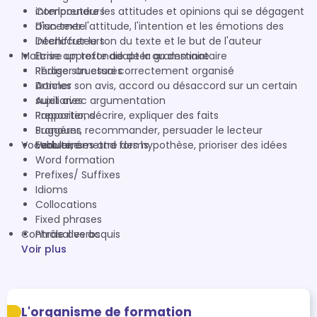
interlocuteurs
Comprendre les attitudes et opinions qui se dégagent
Discerner l'attitude, l'intention et les émotions des
d'un texte
interlocuteurs
Déchiffrer le ton du texte et le but de l'auteur
Maîtrise approfondie de la grammaire
Ecrire un texte adapter au destinataire
Rédiger un essai correctement organisé
Phrase structures
Donner son avis, accord ou désaccord sur un certain
Articles
sujet avec argumentation
Auxiliaries
Rapporter, décrire, expliquer des faits
Prepositions
Suggérer, recommander, persuader le lecteur
Pronouns
Vocabulaire
Evaluer, émettre des hypothèse, prioriser des idées
Verb tenses and forms
Word formation
Prefixes/ Suffixes
Idioms
Collocations
Fixed phrases
Contrôle des acquis
Phrasal verbs
Voir plus
L'organisme de formation