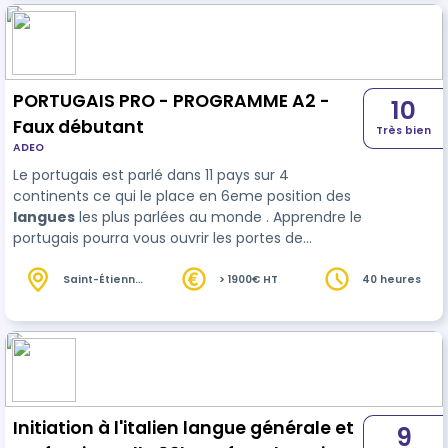
PORTUGAIS PRO - PROGRAMME A2 -
10
Faux débutant
Très bien
ADEO
Le portugais est parlé dans 11 pays sur 4
continents ce qui le place en 6eme position des
langues
les plus parlées au monde . Apprendre le
portugais pourra vous ouvrir les portes de
nombreux pays et marchés du travail (et avant
tout celui du Brésil). La compétence visée ici
Saint-Étienne
> 1900€ HT
40 heures
(42)
c'est la réactivation des connaissances.
Initiation à l'italien langue générale et
9