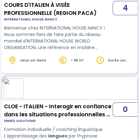
COURS D'ITALIEN À VISÉE
4
PROFESSIONNELLE (REGION PACA)
INTERNATIONAL HOUSE NANCY
Bienvenue chez INTERNATIONAL HOUSE NANCY !
Nous sommes fiers de faire partie du réseau
mondial d'INTERNATIONAL HOUSE WORLD
ORGANISATION, une référence en matière
d'enseignement des
langues
avec plus de 150
écoles affiliées dans plus de 50 pays. Chez IH
Lieux sur devis
> 0€ HT
Durée sur
devis
Nice, nous nous engageons à vous fournir des
formations linguistiques de qualité adaptées à
vos besoins professionnels. Que vous soyez
débutant ou avancé, notre équipe de formateur…
CLOE - ITALIEN - Interagir en confiance
0
dans les situations professionnelles -
ERMES SOLUTIONS
parcours 27 h
Formation individuelle / coaching linguistique.
L’apprentissage des
langues
par l’hypnose