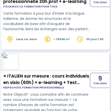
professionnelle 30h prof + e-learning
Très bien
ITALIAMOCI LA FORMATION POUR TOUS
Cette formation a pour but d'initier à la langue
italienne, de donner les structures et le
vocabulaire de base afin d'acquérir de
l'autonomie dans les échanges avec des parlants
italiens lors d’un voyage personnel ou
professionnel par exemple.
Lieux sur devis
> 2940€ HT
30 jours | 60
heures
⭐ ITALIEN sur mesure : cours individuels
9
en visio (60h) + e-learning + Test
Très bien
KEEPSCHOOL FORMATION PROFESSIONNELLE
d'aptitude à travailler en italien -
Notre Objectif : vous connaître afin de construire
LILATE ⭐
avec vous une formation sur mesure. 1 . Le
nombre d'heures de cette formation est
totalement ajustable en fonction de votre