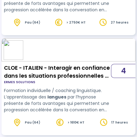
présente de forts avantages qui permettent une
progression accélérée dans la conversation en
italien et un meilleur ancrage des acquis.
Adaptation du contenu au niveau (évaluation
Pau (64)
> 2750€ HT
27 heures
initiale) et aux attentes de l'apprenant. Planifica…
CLOE - ITALIEN - Interagir en confiance
4
dans les situations professionnelles -
ERMES SOLUTIONS
parcours 17 h
Formation individuelle / coaching linguistique.
L’apprentissage des
langues
par l’hypnose
présente de forts avantages qui permettent une
progression accélérée dans la conversation en
italien et un meilleur ancrage des acquis.
Adaptation du contenu au niveau (évaluation
Pau (64)
> 1610€ HT
17 heures
initiale) et aux attentes de l'apprenant. Planifica…