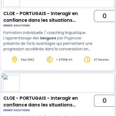
CLOE - PORTUGAIS - Interagir en
0
confiance dans les situations
ERMES SOLUTIONS
professionnelles - parcours 27 h
Formation individuelle / coaching linguistique.
L’apprentissage des
langues
par l’hypnose
présente de forts avantages qui permettent une
progression accélérée dans la conversation en
portugais et un meilleur ancrage des acquis.
Adaptation du contenu au niveau (évaluation
Pau (64)
> 2750€ HT
27 heures
initiale) et aux attentes de l'apprenant. Planifi…
CLOE - PORTUGAIS - Interagir en
0
confiance dans les situations
ERMES SOLUTIONS
professionnelles - parcours 17h