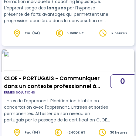
Formation individuelle / coaching linguistique.
L’apprentissage des
langues
par l’hypnose
présente de forts avantages qui permettent une
progression accélérée dans la conversation en
portugais et un meilleur ancrage des acquis.
Adaptation du contenu au niveau (évaluation
Pau (64)
> 1610€ HT
17 heures
initiale) et aux attentes de l'apprenant. Planifi…
CLOE - PORTUGAIS - Communiquer
0
dans un contexte professionnel à
ERMES SOLUTIONS
l'oral et à l'écrit - parcours 30 h
…ntes de l'apprenant. Planification établie en
concertation avec l'apprenant. Entrées et sorties
permanentes. Attester de son niveau en
portugais par le passage de la certification CLOE
(niveau reconnu par le cadre européen de
référence pour les
langues
).
Pau (64)
> 2400€ HT
30 heures