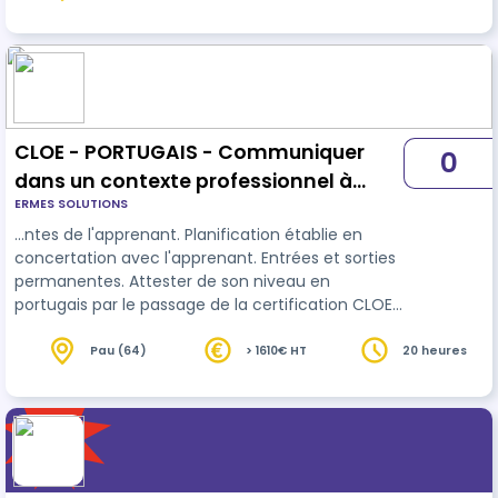
CLOE - PORTUGAIS - Communiquer
0
dans un contexte professionnel à
ERMES SOLUTIONS
l'oral et à l'écrit - parcours 20h
…ntes de l'apprenant. Planification établie en
concertation avec l'apprenant. Entrées et sorties
permanentes. Attester de son niveau en
portugais par le passage de la certification CLOE
(niveau reconnu par le cadre européen de
référence pour les
langues
).
Pau (64)
> 1610€ HT
20 heures