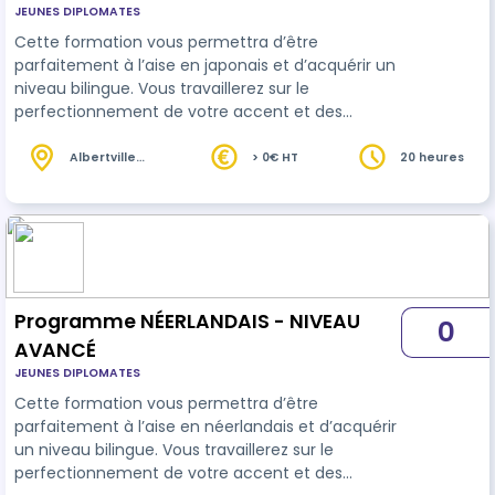
JEUNES DIPLOMATES
Cette formation vous permettra d’être
parfaitement à l’aise en japonais et d’acquérir un
niveau bilingue. Vous travaillerez sur le
perfectionnement de votre accent et des
intonations de phrase, vous apprendrez un large
éventail de synonyme ainsi que les idiomatiques
Albertville
> 0€ HT
20 heures
(73)
du langage parlé.
Programme NÉERLANDAIS - NIVEAU
0
AVANCÉ
JEUNES DIPLOMATES
Cette formation vous permettra d’être
parfaitement à l’aise en néerlandais et d’acquérir
un niveau bilingue. Vous travaillerez sur le
perfectionnement de votre accent et des