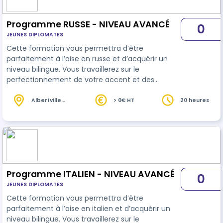
Programme RUSSE - NIVEAU AVANCÉ
0
JEUNES DIPLOMATES
Cette formation vous permettra d’être
parfaitement à l’aise en russe et d’acquérir un
niveau bilingue. Vous travaillerez sur le
perfectionnement de votre accent et des
intonations de phrase, vous apprendrez un large
éventail de synonyme ainsi que les idiomatiques
Albertville
> 0€ HT
20 heures
(73)
du langage parlé.
Programme ITALIEN - NIVEAU AVANCÉ
0
JEUNES DIPLOMATES
Cette formation vous permettra d’être
parfaitement à l’aise en italien et d’acquérir un
niveau bilingue. Vous travaillerez sur le