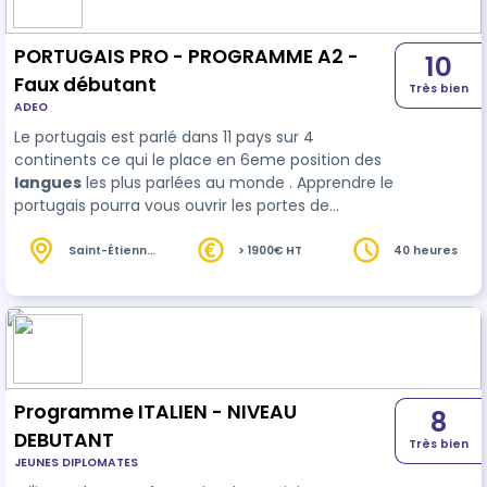
PORTUGAIS PRO - PROGRAMME A2 -
10
Faux débutant
Très bien
ADEO
Le portugais est parlé dans 11 pays sur 4
continents ce qui le place en 6eme position des
langues
les plus parlées au monde . Apprendre le
portugais pourra vous ouvrir les portes de
nombreux pays et marchés du travail (et avant
tout celui du Brésil). La compétence visée ici
Saint-Étienne
> 1900€ HT
40 heures
(42)
c'est la réactivation des connaissances.
Programme ITALIEN - NIVEAU
8
DEBUTANT
Très bien
JEUNES DIPLOMATES