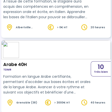
A l'issue de cette formation, le stagiaire aura
acquis des compétences en compréhension, en
expression orale et écrite, en italien. Apprendre
les bases de l’italien pour pouvoir se débrouiller
dans les situations courantes. Comprendre et
utiliser les mots et expressions familières, les
Albertville
> 0€ HT
20 heures
(73)
documents simples, prendre part à une
conversation de base. Etre capable de répondre
aux questions et résoudre des problèmes par
email et par téléphone. Etre capable de suivre les
réunions avec les italophones E…
Arabe 40H
10
TDMR
Très bien
Formation en langue Arabe certifiante,
permettant d'accéder aux bases écrites et orales
de la langue Arabe. Avancer à votre rythme et
suivant vos objectifs et bénéficier d'une
progression tout au long de votre formation
Formation individualisée à partir d'un
Grenoble (38)
> 3000€ HT
40 heures
positionnement initial. Pédagogie participative et