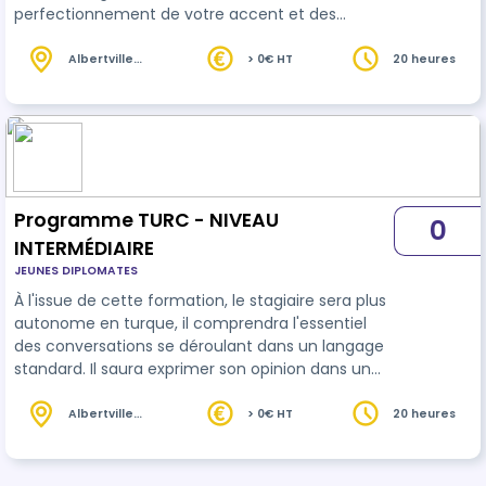
perfectionnement de votre accent et des
intonations de phrase, vous apprendrez un large
éventail de synonyme ainsi que les idiomatiques
Albertville
> 0€ HT
20 heures
(73)
du langage parlé.
Programme TURC - NIVEAU
0
INTERMÉDIAIRE
JEUNES DIPLOMATES
À l'issue de cette formation, le stagiaire sera plus
autonome en turque, il comprendra l'essentiel
des conversations se déroulant dans un langage
standard. Il saura exprimer son opinion dans un
discours simple et cohérent sur des sujets
familiers.
Albertville
> 0€ HT
20 heures
(73)