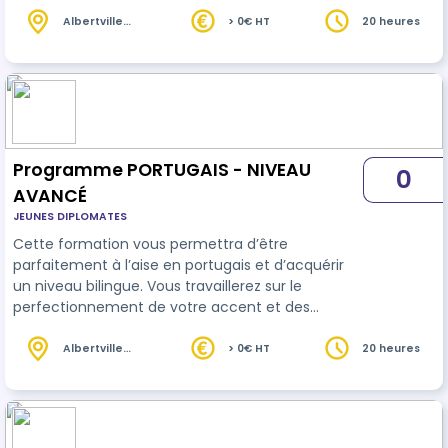
intonations de phrase, vous apprendrez un large
éventail de synonyme ainsi que les idiomatiques
Albertville
> 0€ HT
20 heures
(73)
du langage parlé.
Programme PORTUGAIS - NIVEAU
0
AVANCÉ
JEUNES DIPLOMATES
Cette formation vous permettra d’être
parfaitement à l’aise en portugais et d’acquérir
un niveau bilingue. Vous travaillerez sur le
perfectionnement de votre accent et des
intonations de phrase, vous apprendrez un large
éventail de synonyme ainsi que les idiomatiques
Albertville
> 0€ HT
20 heures
(73)
du langage parlé.