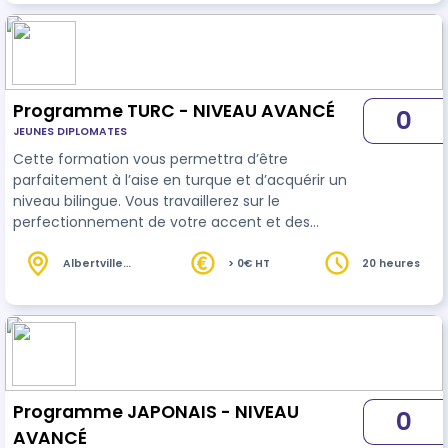
actionnelle. Utilisation de supports audio, vidéo,
nouvelles technologies. Certification RS7319 Date
d'enregistrement de la certification: 24-09-2025
Date d’échéance de l’enregistrement 24-…
Programme TURC - NIVEAU AVANCÉ
0
JEUNES DIPLOMATES
Cette formation vous permettra d’être
parfaitement à l’aise en turque et d’acquérir un
niveau bilingue. Vous travaillerez sur le
perfectionnement de votre accent et des
intonations de phrase, vous apprendrez un large
éventail de synonyme ainsi que les idiomatiques
Albertville
> 0€ HT
20 heures
(73)
du langage parlé.
Programme JAPONAIS - NIVEAU
0
AVANCÉ