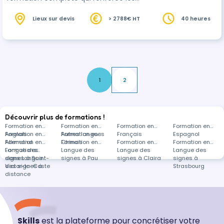
compétences linguistiques et professionnelles,
procurant aux participants une perspective
Lieux sur devis
> 2788€ HT
40 heures
enrichie et des opport…
1
2
Découvrir plus de formations !
Formation en
Formation en
Formation en
Formation en
Anglais
Formation en
Autres langues
Formation en
Français
Espagnol
Allemand
Formation en
Chinois
Formation en
Formation en
Formation en
Langue des
Formations
Langue des
Langue des
Langue des
signes à Saint-
dans Langue
signes à Pau
signes à Claira
signes à
Victor-la-Coste
des signes à
Strasbourg
distance
Skills
est la plateforme pour concrétiser votre