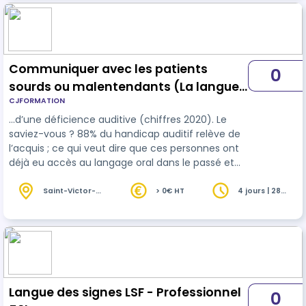
Communiquer avec les patients
0
sourds ou malentendants (La langue
CJFORMATION
des signes - Niveau 1) - Inter
…d’une déficience auditive (chiffres 2020). Le
saviez-vous ? 88% du handicap auditif relève de
l’acquis ; ce qui veut dire que ces personnes ont
déjà eu accès au langage oral dans le passé et
ont appris à intégrer et reproduire les attitudes de
la
langue
française. Ainsi, de plus en plus de
Saint-Victor-
> 0€ HT
4 jours | 28
la-Coste (30)
heures
soignants sont formés à l’usage de la langue des
signes dès leur formation initiale. La formation
vise à vous accompagner à développer vos
compétences en tant que soignant signeur en
vue de faciliter l’inclusi…
Langue des signes LSF - Professionnel
0