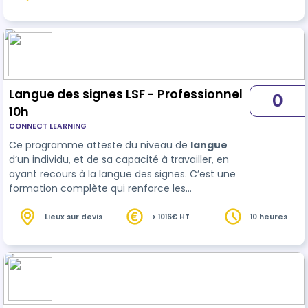
enrichie et des opport…
Langue des signes LSF - Professionnel
0
10h
CONNECT LEARNING
Ce programme atteste du niveau de
langue
d’un individu, et de sa capacité à travailler, en
ayant recours à la langue des signes. C’est une
formation complète qui renforce les
compétences linguistiques et professionnelles,
procurant aux participants une perspective
Lieux sur devis
> 1016€ HT
10 heures
enrichie et des opport…