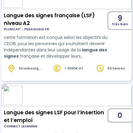
Langue des signes française (LSF)
9
niveau A2
Très bien
PLURICAP' - PEDAGOGIA.FR
cette formation est conçue selon les objectifs du
CECRL pour les personnes qui souhaitent devenir
indépendantes dans leur usage de la
langue des
signes
française et développer leurs
compétences langagières à des fins
professionnelles.
Strasbourg
> 3000€ HT
50 heures
(67)
Langue des signes LSF pour l’insertion
0
et l’emploi
CONNECT LEARNING