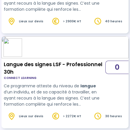
ayant recours à la langue des signes. C’est une
formation complète qui renforce les
compétences linguistiques et professionnelles,
procurant aux participants une perspective
Lieux sur devis
> 2900€ HT
40 heures
enrichie et des opport…
Langue des signes LSF - Professionnel
0
30h
CONNECT LEARNING
Ce programme atteste du niveau de
langue
d’un individu, et de sa capacité à travailler, en
ayant recours à la langue des signes. C’est une
formation complète qui renforce les
compétences linguistiques et professionnelles,
procurant aux participants une perspective
Lieux sur devis
> 2272€ HT
30 heures
enrichie et des opport…