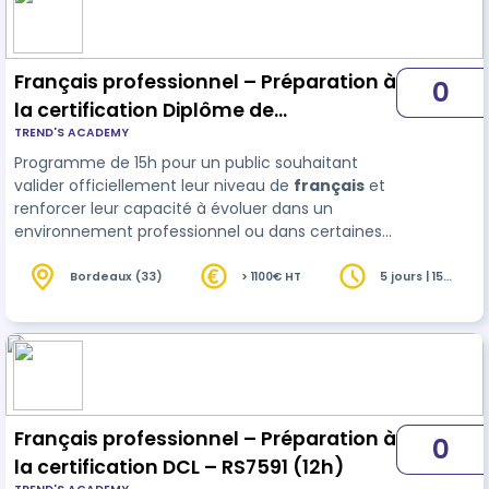
Français professionnel – Préparation à
0
la certification Diplôme de
TREND'S ACADEMY
Compétence en Langue (DCL) –
Programme de 15h pour un public souhaitant
RS7591 (15h)
valider officiellement leur niveau de
français
et
renforcer leur capacité à évoluer dans un
environnement professionnel ou dans certaines
démarches administratives nécessitant de
justifier d’un niveau de langue.
Bordeaux (33)
> 1100€ HT
5 jours | 15
heures
Français professionnel – Préparation à
0
la certification DCL – RS7591 (12h)