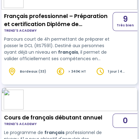
Français professionnel – Préparation
9
et certification Diplôme de
Très bien
TREND'S ACADEMY
Compétence en Langue (DCL) –
Parcours court de 4h permettant de préparer et
RS7591 (4h)
passer le DCL (RS7591). Destiné aux personnes
ayant déjà un niveau en
français
, il permet de
valider officiellement ses compétences en
situation professionnelle.
Bordeaux (33)
> 340€ HT
1 jour | 4
heures
Cours de français débutant annuel
0
TREND'S ACADEMY
Le programme de
français
professionnel de