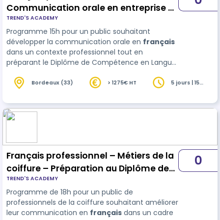
Communication orale en entreprise –
TREND'S ACADEMY
Préparation au Diplôme de
Programme 15h pour un public souhaitant
Compétence en Langue (DCL) –
développer la communication orale en
français
RS7591
dans un contexte professionnel tout en
préparant le Diplôme de Compétence en Langue
(DCL) – RS7591. Situations concrètes : réunions,
échanges professionnels ...
Bordeaux (33)
> 1275€ HT
5 jours | 15
heures
Français professionnel – Métiers de la
0
coiffure – Préparation au Diplôme de
TREND'S ACADEMY
Compétence en Langue (DCL) –
Programme de 18h pour un public de
RS7591
professionnels de la coiffure souhaitant améliorer
leur communication en
français
dans un cadre