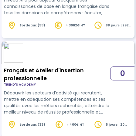
niveau A1 a pour objectif d'acquérir des
connaissances de base en langue française dans
tous les domaines de compétences : écouter,
parler, interagir, lire, écrire. Les apprenants doivent
savoir communiquer et réaliser des tâc…
Bordeaux (33)
> 3062€ HT
88 jours | 292
heures
Français et Atelier d'insertion
0
professionnelle
TREND'S ACADEMY
Découvrir les secteurs d'activité qui recrutent,
mettre en adéquation ses compétences et ses
qualités avec les métiers recherchés, atteindre le
meilleur niveau de réussite professionnelle et
d'épanouissement grâce à des outils de
développement personnel.
Bordeaux (33)
> 400€ HT
5 jours | 20
heures