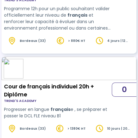
TREND'S ACADEMY
Programme 12h pour un public souhaitant valider
officiellement leur niveau de
français
et
renforcer leur capacité à évoluer dans un
environnement professionnel ou dans certaines
démarches administratives nécessitant de
justifier d’un niveau de langue.
Bordeaux (33)
> 880€ HT
4 jours | 12
heures
Cour de français individuel 20h +
0
Diplôme
TREND'S ACADEMY
Progresser en langue
français
e , se préparer et
passer le DCL FLE niveau B1
Bordeaux (33)
> 1380€ HT
10 jours | 20
heures