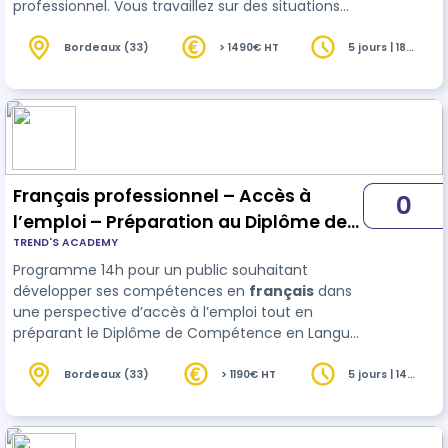
professionnel. Vous travaillez sur des situations
concrètes : accueil client, diagnostic, conseil,
vente combiné au DCL.
Bordeaux (33)
> 1490€ HT
5 jours | 18
heures
Français professionnel – Accès à
0
l’emploi – Préparation au Diplôme de
TREND'S ACADEMY
Compétence en Langue (DCL) –
Programme 14h pour un public souhaitant
RS7591
développer ses compétences en
français
dans
une perspective d’accès à l’emploi tout en
préparant le Diplôme de Compétence en Langue
(DCL) – RS7591. Conçu pour vous accompagner
dans vos démarches professionnelles.
Bordeaux (33)
> 1190€ HT
5 jours | 14
heures