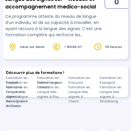
0
accompagnement medico-social
Ce programme atteste du niveau de langue
d’un individu, et de sa capacité à travailler, en
ayant recours à la langue des signes. C’est une
formation complète qui renforce les
compétences linguistiques et professionnelles,
procurant aux participants une perspective
Lieux sur devis
> 1644€ HT
20 heures
enrichie et des opportunités élargies dans leur
domaine. Maîtriser la langue des signes
française, en faire usage dans son exercice
professionnel, contribue à favoriser l'inclusion
Découvrir plus de formations !
des personnes sourdes et malentendantes,
Formation en
Formation en
Formation en
Formation en
Anglais
Formation en
Autres langues
Formation en
Français
Espagnol
permettre l'a…
Allemand
Formation en
Chinois
Formation en
Formation en
Formation en
Langue des
Formations
Langue des
Langue des
Langue des
signes à
dans Langue
signes à Pau
signes à
signes à
Saint-Victor-
des signes à
Claira
Strasbourg
la-Coste
distance