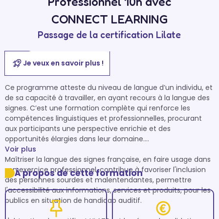
Professionnel 10h avec
CONNECT LEARNING
Passage de la certification Lilate
Je veux en savoir plus !
Ce programme atteste du niveau de langue d’un individu, et 
de sa capacité à travailler, en ayant recours à la langue des 
signes. C’est une formation complète qui renforce les 
compétences linguistiques et professionnelles, procurant 
aux participants une perspective enrichie et des 
opportunités élargies dans leur domaine.

Voir plus
Maîtriser la langue des signes française, en faire usage dans 
son exercice professionnel, contribue à favoriser l'inclusion 
À propos de cette formation
des personnes sourdes et malentendantes, permettre 
l'accessibilité aux informations, services et produits, pour les 
publics en situation de handicap auditif.
