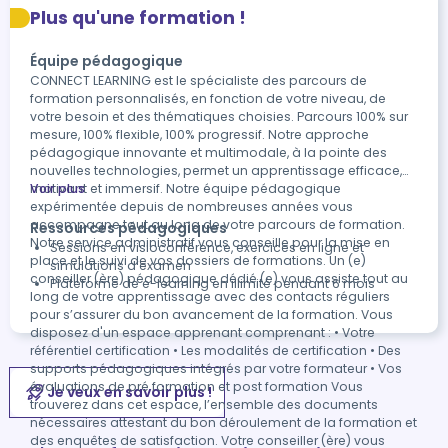
Plus qu'une formation !
Équipe pédagogique
CONNECT LEARNING est le spécialiste des parcours de
formation personnalisés, en fonction de votre niveau, de
votre besoin et des thématiques choisies. Parcours 100% sur
mesure, 100% flexible, 100% progressif. Notre approche
pédagogique innovante et multimodale, à la pointe des
nouvelles technologies, permet un apprentissage efficace,
motivant et immersif. Notre équipe pédagogique
Voir plus
expérimentée depuis de nombreuses années vous
accompagne tout au long de votre parcours de formation.
Ressources pédagogiques
Notre service administratif vous conseille pour la mise en
Sessions en visioconférence, exercices en ligne et
place et le suivi de vos dossiers de formations. Un (e)
simulations d’examen
conseiller (ère) pédagogique dédié (e) vous assiste tout au
Plateforme de e-learning en illimité pendant 6 mois
long de votre apprentissage avec des contacts réguliers
pour s’assurer du bon avancement de la formation. Vous
disposez d'un espace apprenant comprenant : • Votre
référentiel certification • Les modalités de certification • Des
supports pédagogiques intégrés par votre formateur • Vos
évaluations de pré formation et post formation Vous
Je veux en savoir plus !
trouverez dans cet espace, l’ensemble des documents
nécessaires attestant du bon déroulement de la formation et
des enquêtes de satisfaction. Votre conseiller (ère) vous