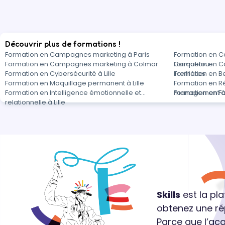
Découvrir plus de formations !
Formation en Campagnes marketing à Paris
Formation en 
Formation en Campagnes marketing à Colmar
Carquefou
Formation en 
Formation en Cybersécurité à Lille
Treillières
Formation en Be
Formation en Maquillage permanent à Lille
Formation en R
Formation en Intelligence émotionnelle et
management à L
Formation en Fo
relationnelle à Lille
Skills
est la pl
obtenez une ré
Parce que l’ac