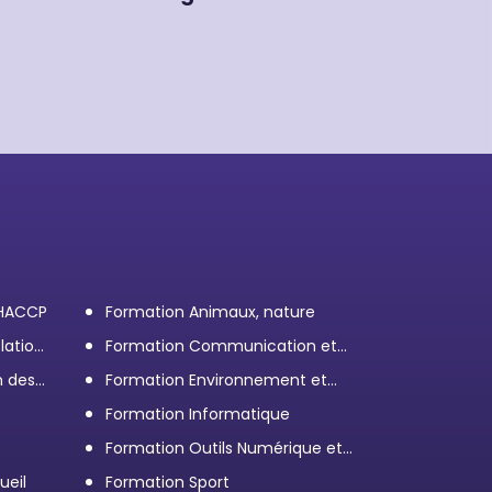
 HACCP
Formation Animaux, nature
lation
Formation Communication et
efficacité personnelle et
n des
Formation Environnement et
professionnelle
démarche RSE
Formation Informatique
Formation Outils Numérique et
e
Bureautique
ueil
Formation Sport