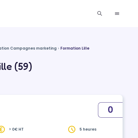
ation Campagnes marketing
Formation Lille
le (59)
0
> 0€ HT
5 heures