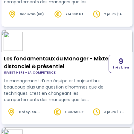
comportements des managers que les
organisations amélioreront la performance de
leurs
équipes
.
Beauvais (60)
> 1400€ HT
2 jours | 14
heures
Les fondamentaux du Manager - Mixte
9
distanciel & présentiel
Très bien
INVEST HERE - LA COMPÉTENCE
Le management d’une équipe est aujourd’hui
beaucoup plus une question d’hommes que de
techniques. C’est en changeant les
comportements des managers que les
organisations amélioreront la performance de
leurs
équipes
. Un bon manager doit impliquer,
Crépy-en-
> 3975€ HT
3 jours | 17
Valois (60)
heures
mobiliser, motiver ses équipes en s’appuyant sur
une communication efficace. Il doit être capable
de faire passer des messages et des décisions