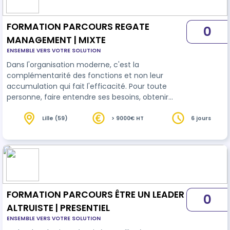
FORMATION PARCOURS REGATE
0
MANAGEMENT | MIXTE
ENSEMBLE VERS VOTRE SOLUTION
Dans l'organisation moderne, c'est la
complémentarité des fonctions et non leur
accumulation qui fait l'efficacité. Pour toute
personne, faire entendre ses besoins, obtenir
satisfaction dans une relation dépourvue de
pouvoir statutaire ou hiérarchique, est devenue
Lille (59)
> 9000€ HT
6 jours
une problématique de tous les jours. Les
organisations complexes demandent de l’AGILITE.
L’organisation des conditions de l’autonomie est
indispensable. Le développement des métiers de
service au sein des nouvelles organisations exige
…
FORMATION PARCOURS ÊTRE UN LEADER
0
ALTRUISTE | PRESENTIEL
ENSEMBLE VERS VOTRE SOLUTION