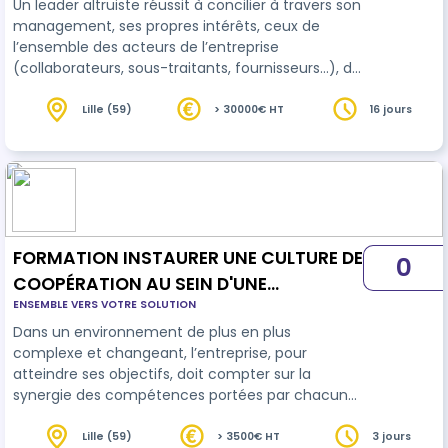
Un leader altruiste réussit à concilier à travers son
management, ses propres intérêts, ceux de
l’ensemble des acteurs de l’entreprise
(collaborateurs, sous-traitants, fournisseurs…), de
notre planète et de l’entreprise. Un leader
altruiste a conscience de l’impact à court,
Lille (59)
> 30000€ HT
16 jours
moyen et long terme de leurs décisions, paroles
et actions sur les autres et sur le monde. Les
bénéfices d’un tel état d’esprit sont : - Une
performance durable et pérenne - Des acteurs
de l’entreprise engagés au service de…
FORMATION INSTAURER UNE CULTURE DE
0
COOPÉRATION AU SEIN D'UNE
ENSEMBLE VERS VOTRE SOLUTION
ORGANISATION | MIXTE
Dans un environnement de plus en plus
complexe et changeant, l’entreprise, pour
atteindre ses objectifs, doit compter sur la
synergie des compétences portées par chacun
de ses collaborateurs. Faciliter et encourager
l’articulation intelligente des potentialités de
Lille (59)
> 3500€ HT
3 jours