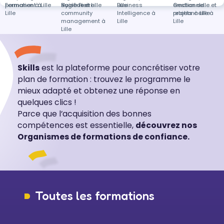
permanent à
Formation à Lille
Saint-Pierre
sociaux et
Hygiène à Lille
Lille
Business
émotionnelle et
Gestion de
Lille
community
Intelligence à
relationnelle à
projets à Lille
management à
Lille
Lille
Lille
Skills
est la plateforme pour concrétiser votre
plan de formation : trouvez le programme le
mieux adapté et obtenez une réponse en
quelques clics !
Parce que l’acquisition des bonnes
compétences est essentielle,
découvrez nos
Organismes de formations de confiance.
Toutes les formations