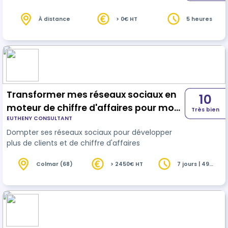
À distance
> 0€ HT
5 heures
Transformer mes réseaux sociaux en
10
moteur de chiffre d'affaires pour mon
Très bien
EUTHENY CONSULTANT
commerce !
Dompter ses réseaux sociaux pour développer
plus de clients et de chiffre d'affaires
Colmar (68)
> 2450€ HT
7 jours | 49
heures