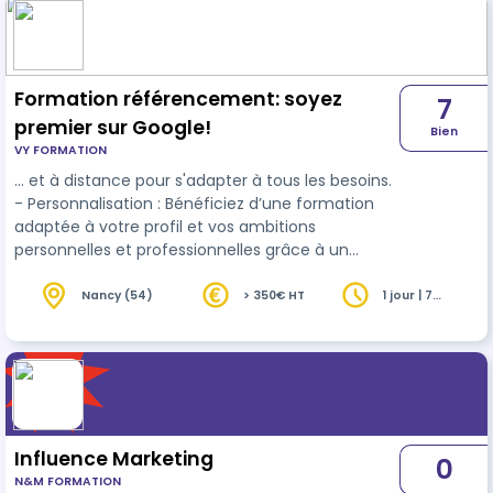
contenus visuels obtiennent 40% d'interactions
en plus. ✨Bénéfices : - Engager davanta…
Formation référencement: soyez
7
premier sur Google!
Bien
VY FORMATION
… et à distance pour s'adapter à tous les besoins.
- Personnalisation : Bénéficiez d’une formation
adaptée à votre profil et vos ambitions
personnelles et professionnelles grâce à un
entretien préalable. ✍ Rejoignez nous :
Transformez votre
entreprise
et prenez une
Nancy (54)
> 350€ HT
1 jour | 7
heures
longueur d'avance dans le numérique. 📩 Email :
contact@vy-formation.fr 📞 Téléphone : 07 86 82
55 98 Avec VY Formation, prenez le virage
numérique et ouvrez la porte à un monde de
possibilités.
Influence Marketing
0
N&M FORMATION