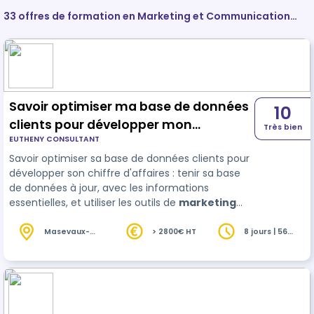
33 offres de formation en Marketing et Communication
d'entreprise
Savoir optimiser ma base de données
10
clients pour développer mon
Très bien
EUTHENY CONSULTANT
commerce
Savoir optimiser sa base de données clients pour
développer son chiffre d'affaires : tenir sa base
de données à jour, avec les informations
essentielles, et utiliser les outils de
marketing
adéquats, développer son propre management
de la relation client.
Masevaux-
> 2800€ HT
8 jours | 56
Niederbruck
heures
(68)