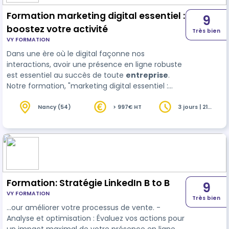
Formation marketing digital essentiel :
9
boostez votre activité
Très bien
VY FORMATION
Dans une ère où le digital façonne nos
interactions, avoir une présence en ligne robuste
est essentiel au succès de toute
entreprise
.
Notre formation, "marketing digital essentiel :
boostez votre activité", est votre clé pour
débloquer le potentiel illimité du web. Plongez
Nancy (54)
> 997€ HT
3 jours | 21
heures
dans un apprentissage qui révolutionnera votre
communication et stratégie de développement
en ligne…
Formation: Stratégie LinkedIn B to B
9
VY FORMATION
Très bien
…our améliorer votre processus de vente. -
Analyse et optimisation : Évaluez vos actions pour