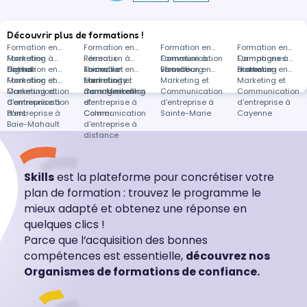
Découvrir plus de formations !
Formation en
Formation en
Formation en
Formation en
Marketing
Formation à
Réseaux
Formation à
Communication
Formation à
Campagnes
Formations à
digital
Colmar
Formation en
sociaux et
Thionville
Formation en
visuelle
Strasbourg
Formation en
marketing
distance
Formation en
Marketing et
Formation en
community
Marketing et
Formations
Marketing et
Marketing et
Communication
Marketing et
management
Communication
dans Marketing
Communication
Communication
d'entreprise à
Communication
d'entreprise à
et
d'entreprise à
d'entreprise à
Paris
d'entreprise à
Colmar
Communication
Sainte-Marie
Cayenne
Baie-Mahault
d'entreprise à
distance
Skills
est la plateforme pour concrétiser votre
plan de formation : trouvez le programme le
mieux adapté et obtenez une réponse en
quelques clics !
Parce que l’acquisition des bonnes
compétences est essentielle,
découvrez nos
Organismes de formations de confiance.