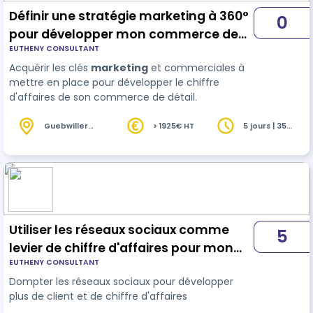
Définir une stratégie marketing à 360°
0
pour développer mon commerce de
EUTHENY CONSULTANT
lingerie
Acquérir les clés
marketing
et commerciales à
mettre en place pour développer le chiffre
d'affaires de son commerce de détail.
Guebwiller
> 1925€ HT
5 jours | 35
(68)
heures
Utiliser les réseaux sociaux comme
5
levier de chiffre d'affaires pour mon
EUTHENY CONSULTANT
institut de beauté
Dompter les réseaux sociaux pour développer
plus de client et de chiffre d'affaires