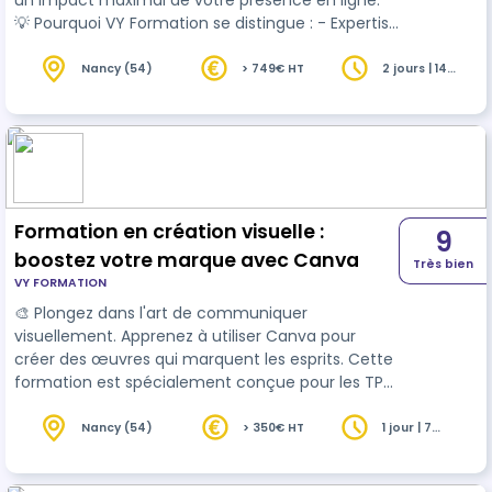
un impact maximal de votre présence en ligne.
💡 Pourquoi VY Formation se distingue : - Expertise
terrain : Nos formateurs sont des spécialistes du
marketing
digital, avec une solide expérience en
Nancy (54)
> 749€ HT
2 jours | 14
heures
social selling. - Pragmatisme : Des sessions
interactives conçues pour une application
immédiate de vos apprentissages. - Flexibilité :
Formations en présentiel ou à distance pour
s'adapter parfaitement …
Formation en création visuelle :
9
boostez votre marque avec Canva
Très bien
VY FORMATION
🎨 Plongez dans l'art de communiquer
visuellement. Apprenez à utiliser Canva pour
créer des œuvres qui marquent les esprits. Cette
formation est spécialement conçue pour les TPE
et PME désirant élever leur
communication
à un
niveau supérieur. 🚀 L'importance de la formation
Nancy (54)
> 350€ HT
1 jour | 7
heures
pour votre succès : 📈 Statistiques clés : - 65% des
individus sont des apprenants visuels. - Les