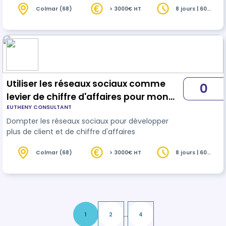
Colmar (68)
> 3000€ HT
8 jours | 60
heures
Utiliser les réseaux sociaux comme
0
levier de chiffre d'affaires pour mon
EUTHENY CONSULTANT
commerce !
Dompter les réseaux sociaux pour développer
plus de client et de chiffre d'affaires
Colmar (68)
> 3000€ HT
8 jours | 60
heures
...
1
2
4