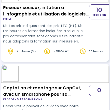
Réseaux sociaux, initation à
10
l'infographie et utilisation de logiciels
Très bien
FEEIM
pour le montage video
Nb: Les prix indiqués sont des prix TTC (HT). Nb:
Les heures de formation indiquées ainsi que le
prix correspondant sont donnés à tire indicatif,
nous adaptons la formation sur-mesure en
fonction de votre niveau d'entrée, vos objectifs
de sortie ainsi que de vos besoins personnels en
Toulouse (31)
> 3500€ HT
70 heures
termes de formation. Une initiation à InDesign
présentant les techniques professionnelles de
PAO, de mise en page et d’adaptation au digital
publishing. Canva est utilisé pour les illustrations
destinées aux réseau…
Captation et montage sur CapCut,
0
avec un smartphone pour sa
FACTORY 5.42 FORMATIONS
communication digitale
Découvrez le pouvoir de la vidéo avec notre