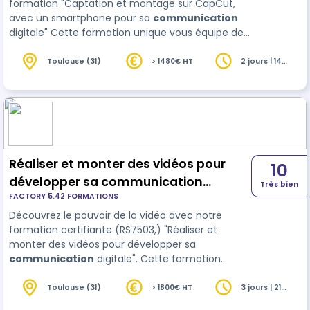
formation "Captation et montage sur CapCut,
avec un smartphone pour sa
communication
digitale" Cette formation unique vous équipe des
compétences nécessaires pour produire des
vidéos captivantes qui renforceront votre
Toulouse (31)
> 1480€ HT
2 jours | 14
heures
présence en ligne. En combinant théorie et
pratique, vous apprendrez comment filmer,
monter, et optimiser v…
Réaliser et monter des vidéos pour
10
développer sa communication
Très bien
FACTORY 5.42 FORMATIONS
digitale avec CapCut
Découvrez le pouvoir de la vidéo avec notre
formation certifiante (RS7503,) "Réaliser et
monter des vidéos pour développer sa
communication
digitale". Cette formation
unique vous équipe des compétences
nécessaires pour produire des vidéos captivantes
Toulouse (31)
> 1800€ HT
3 jours | 21
heures
qui renforceront votre présence en ligne. En