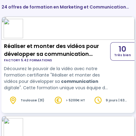
24 offres de formation en Marketing et Communication
d'entreprise
Réaliser et monter des vidéos pour
10
développer sa communication
Très bien
FACTORY 5.42 FORMATIONS
digitale avec Da Vinci Resolve
Découvrez le pouvoir de la vidéo avec notre
formation certifiante "Réaliser et monter des
vidéos pour développer sa
communication
digitale". Cette formation unique vous équipe des
compétences nécessaires pour produire des
vidéos captivantes qui renforceront votre
Toulouse (31)
> 5200€ HT
9 jours | 63
heures
présence en ligne. En combinant théorie et
pratique, vous apprendrez des professionnels
expérimentés comment…