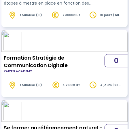
étapes à mettre en place en fonction des
objectifs souhaités. Cette formation vous
donnera une vision claire des étapes à mener
Toulouse (31)
> 3000€ HT
10 jours | 60
heures
pour développer votre communication dig…
Formation Stratégie de
0
Communication Digitale
KAIZEN ACADEMY
Toulouse (31)
> 2100€ HT
4 jours | 28
heures
Se former au référencement naturel -