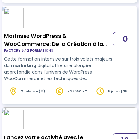
combinant théorie et pratique, vous apprendrez
des professionnels expérimentés comment…
Maîtrisez WordPress &
0
WooCommerce: De la Création à la
FACTORY 5.42 FORMATIONS
Réussite en Ligne"
Cette formation intensive sur trois volets majeurs
du
marketing
digital offre une plongée
approfondie dans l'univers de WordPress,
WooCommerce et les techniques de
référencement pour optimiser votre présence en
ligne. Vous apprendrez à installer, personnaliser et
Toulouse (31)
> 3200€ HT
5 jours | 35
heures
administrer efficacement votre site, tout en…
Lancez votre activité avec le