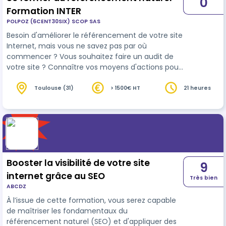
0
Formation INTER
POLPOZ (6CENT30SIX) SCOP SAS
Besoin d'améliorer le référencement de votre site
Internet, mais vous ne savez pas par où
commencer ? Vous souhaitez faire un audit de
votre site ? Connaître vos moyens d'actions pour
faire remonter votre site dans les recherches
Google ? Silgoweb vous propose une formation
Toulouse (31)
> 1500€ HT
21 heures
de 21 heures pour être capable d'améliorer le
référencement d'un site Internet. Chaque
formation est proposée en INTER et elle s'adapte
au besoin de chaque stagiaire. Elle est composée
de 18 heures de formation avec un fo…
Booster la visibilité de votre site
9
internet grâce au SEO
Très bien
ABCDZ
À l’issue de cette formation, vous serez capable
de maîtriser les fondamentaux du
référencement naturel (SEO) et d'appliquer des