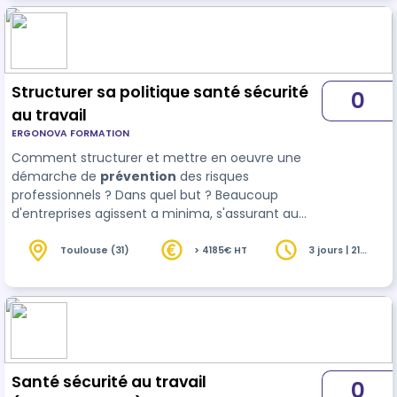
Structurer sa politique santé sécurité
0
au travail
ERGONOVA FORMATION
Comment structurer et mettre en oeuvre une
démarche de
prévention
des risques
professionnels ? Dans quel but ? Beaucoup
d'entreprises agissent a minima, s'assurant au
mieux de répondre aux exigences
réglementaires. Or, les démarches en santé et
Toulouse (31)
> 4185€ HT
3 jours | 21
heures
sécurité au travail sont source de
développement des salariés et …
Santé sécurité au travail
0