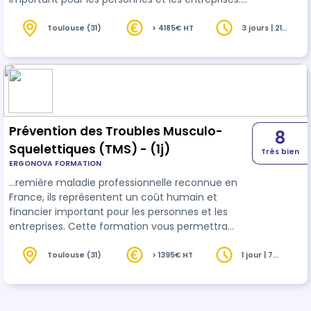
Cette formation vous permettra de réaliser des
diagnostics ergonomiques sur les TMS et
Toulouse (31)
> 4185€ HT
3 jours | 21
heures
d’élaborer un plan d’action opérationnel
permettant de prévenir les TMS dans la durée.
Prévention des Troubles Musculo-
8
Squelettiques (TMS) - (1j)
Très bien
ERGONOVA FORMATION
…remière maladie professionnelle reconnue en
France, ils représentent un coût humain et
financier important pour les personnes et les
entreprises. Cette formation vous permettra
d’appréhender l’ergonomie comme une
démarche incontournable pour la
prévention
Toulouse (31)
> 1395€ HT
1 jour | 7
heures
durable des TMS.