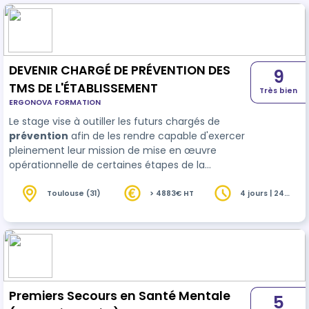
et qualité
DEVENIR CHARGÉ DE PRÉVENTION DES
9
TMS DE L'ÉTABLISSEMENT
Très bien
ERGONOVA FORMATION
Le stage vise à outiller les futurs chargés de
prévention
afin de les rendre capable d'exercer
pleinement leur mission de mise en œuvre
opérationnelle de certaines étapes de la
démarche TMS, dans le cadre d'un projet de
prévention construit et piloté par le chef
Toulouse (31)
> 4883€ HT
4 jours | 24
heures
d'établissement.
Premiers Secours en Santé Mentale
5