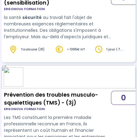
(sensibilisation)
ERGONOVA FORMATION
la santé
sécurité
au travail fait l'objet de
nombreuses exigences réglementaires et
institutionnelles. Des obligations s'imposent à
l'employeur. Mais au-delà d'aspects juridiques et
administratifs, agir en santé sécurité au travail
contribue au développement des …
Toulouse (31)
> 1395€ HT
1 jour | 7
heures
Prévention des troubles musculo-
0
squelettiques (TMS) - (3j)
ERGONOVA FORMATION
Les TMS constituent la première maladie
professionnelle reconnue en France, ils
représentent un coût humain et financier
important pour les personnes et les entreprises.