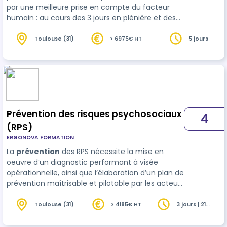
par une meilleure prise en compte du facteur
humain : au cours des 3 jours en plénière et des
accompagnements individuels en intersession ,
alternance d'apports de connaissances
Toulouse (31)
> 6975€ HT
5 jours
méthodologiques et mise en pratique sur le
terrain en int…
Prévention des risques psychosociaux
4
(RPS)
ERGONOVA FORMATION
La
prévention
des RPS nécessite la mise en
oeuvre d’un diagnostic performant à visée
opérationnelle, ainsi que l’élaboration d’un plan de
prévention maîtrisable et pilotable par les acteurs
internes des organisations de travail. Cette
formation propose d’app…
Toulouse (31)
> 4185€ HT
3 jours | 21
heures