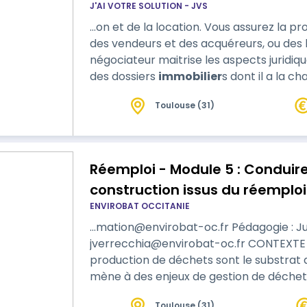
J'AI VOTRE SOLUTION - JVS
…on et de la location. Vous assurez la pr
des vendeurs et des acquéreurs, ou des bai
négociateur maitrise les aspects juridiq
des dossiers
immobilier
s dont il a la charge. Cette formation co
formation.
Toulouse (31)
Réemploi - Module 5 : Conduire
construction issus du réemploi
ENVIROBAT OCCITANIE
…mation@envirobat-oc.fr Pédagogie : Ju
jverrecchia@envirobat-oc.fr CONTEXTE : L’extraction des ressources et la
production de déchets sont le substrat 
mène à des enjeux de gestion de déchet
traitement saturés, augmentation des pri
Toulouse (31)