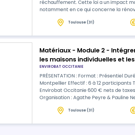
réchauffement. Cette loi a un i
notamment en ce qui concerne la rénova
effet, la loi climat et résilience prévoit 
Toulouse (31)
énergétique des logements. À partir de 2025, les logements classés F ou G au
DPE ne p…
Matériaux - Module 2 - Intégre
les maisons individuelles et les 
ENVIROBAT OCCITANIE
PRÉSENTATION : Format : Présentiel Durée : 7 heures - 1 jour Lieu : Toulouse ou
Montpellier Effectif : 6 à 12 participants Tarifs : 400 € nets de taxes - Adhérents
Envirobat Occitanie 600 € nets de taxes - Non-adhérents CONTACTS :
Organisation : Agathe Peyre & Pauline N
Pédagogie : Pauline Lefort - plefort@envirobat-oc.fr CONT
Toulouse (31)
depuis longtemps par les éco-construct