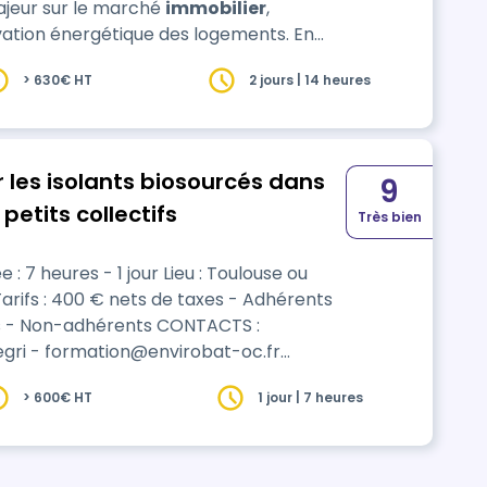
mpact majeur sur le marché
immobilier
,
tion énergétique des logements. En
un calendrier strict pour la rénovation
> 630€ HT
2 jours | 14 heures
r les isolants biosourcés dans
9
petits collectifs
Très bien
egri - formation@envirobat-oc.fr
EXTE : Plébiscités
> 600€ HT
1 jour | 7 heures
eurs, les matériaux…