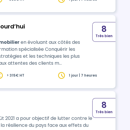
e d’approvisionnent.) que seule
 conception, économie de l…
jourd’hui
8
Très bien
mobilier
en évoluant aux côtés des
rmation spécialisée Conquérir les
aux attentes des clients m…
> 315€ HT
1 jour | 7 heures
8
Très bien
ût 2021 a pour objectif de lutter contre le
a résilience du pays face aux effets du