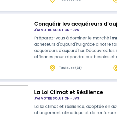
ressource (fluctuation des prix, problèm
l’économie circulaire peut juguler (éco
Conquérir les acquéreurs d’au
J'AI VOTRE SOLUTION - JVS
Préparez-vous à dominer le marché
im
acheteurs d'aujourd'hui grâce à notre fo
acquéreurs d'aujourd'hui. Découvrez les stratégies et les techniques les plus
efficaces pour répondre aux besoins et 
Toulouse (31)
La Loi Climat et Résilience
J'AI VOTRE SOLUTION - JVS
La loi climat et résilience, adoptée en ao
changement climatique et de renforcer l