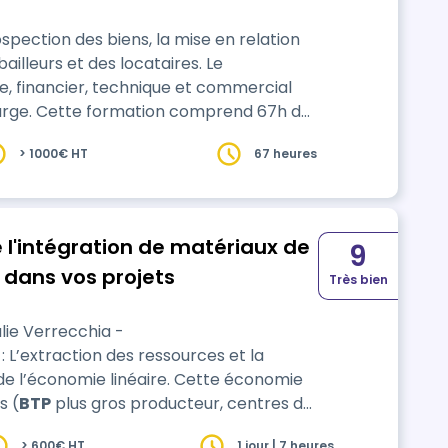
ospection des biens, la mise en relation
lleurs et des locataires. Le
ue, financier, technique et commercial
mprend 67h de
> 1000€ HT
67 heures
 l'intégration de matériaux de
9
 dans vos projets
Très bien
lie Verrecchia -
de l’économie linéaire. Cette économie
s (
BTP
plus gros producteur, centres de
x du traitement.), de finitude de la
> 600€ HT
1 jour | 7 heures