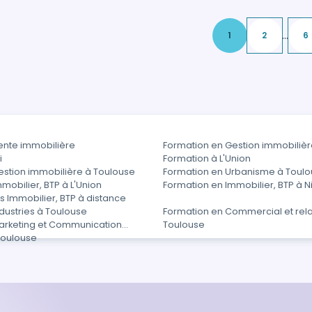
...
1
2
6
ente immobilière
Formation en Gestion immobiliè
i
Formation à L'Union
estion immobilière à Toulouse
Formation en Urbanisme à Toul
mobilier, BTP à L'Union
Formation en Immobilier, BTP à N
 Immobilier, BTP à distance
dustries à Toulouse
Formation en Commercial et relat
arketing et Communication
Toulouse
Toulouse