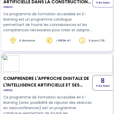
ARTIFICIELLE DANS LA CONSTRUCTION
Très bien
UNHIQ
DES PLANNINGS AFIN D'OPTIMISER LA
Ce programme de formation accessible en E-
PERFORMANCE ET LES DEPLACEMENTS
learning est un programme catalogue
permettant de fournir les connaissances et les
compétences nécessaires pour créer et adapter
des plannings en temps réel pour optimiser les
déplacements des équipes techniques. Au terme
À distance
> 1680€ HT
4 jours | 28
heures
de cette séquence de formation, le stagiaire sera
capable de construire et ajuster un planning
technique en temps réel grâce à l’IA, tout en
optimisant les trajets ; suite à l'obtention d'un
minimum de 60% de taux de réussite au quiz ré…
COMPRENDRE L'APPROCHE DIGITALE DE
8
L'INTELLIGENCE ARTIFICIELLE ET SES
Très bien
UNHIQ
OBJECTIFS
Ce programme de formation accessible en E-
learning (avec possibilité de rajouter des séances
en visioconférences) est un programme
catalogue permettant de fournir les