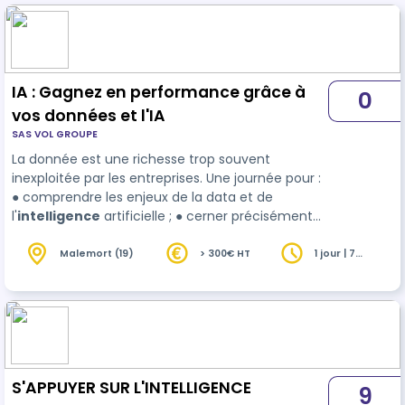
IA : Gagnez en performance grâce à
0
vos données et l'IA
SAS VOL GROUPE
La donnée est une richesse trop souvent
inexploitée par les entreprises. Une journée pour :
● comprendre les enjeux de la data et de
l'
intelligence
artificielle ; ● cerner précisément
votre patrimoine de données ; ● acquérir les clés
pour évaluer le potentiel de vos données ; ●
Malemort (19)
> 300€ HT
1 jour | 7
heures
comprendre comment les exploiter de manière
rentable. En bref, vous donner envie d’innover à
travers les tec…
S'APPUYER SUR L'INTELLIGENCE
9