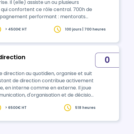
se. Il (elle) assiste un ou plusieurs
 confortent ce rôle central. 700h de
 votre formateur, outils collaboratifs...
> 4500€ HT
100 jours | 700 heures
 sur la plateforme Vol Groupé avec un
direction
0
e direction au quotidien, organise et suit
sistant de direction contribue activement
ure, en interne comme en externe. Il joue
unication, d'organisation et de décision
cation dans les projets, il a
> 6500€ HT
518 heures
les et respecte les règles de réserve et