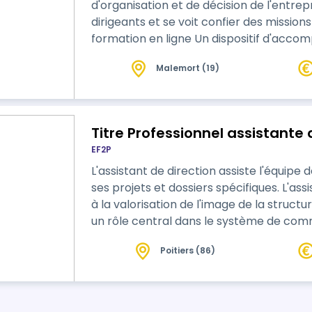
d'organisation et de décision de l'entrepri
dirigeants et se voit confier des missions qui
formation en ligne Un dispositif d'accompagnement performant : mentorats
individuels, classes virtuelles, tchat avec
Malemort (19)
Vous suivez la formation à votre rythme
accompagnement régulier par un…
Titre Professionnel assistante 
EF2P
L'assistant de direction assiste l'équipe d
ses projets et dossiers spécifiques. L'as
à la valorisation de l'image de la struct
un rôle central dans le système de comm
de la structure. Compte tenu de son impli
Poitiers (86)
connaissance d'informations confidentiel
de discrétion pro…