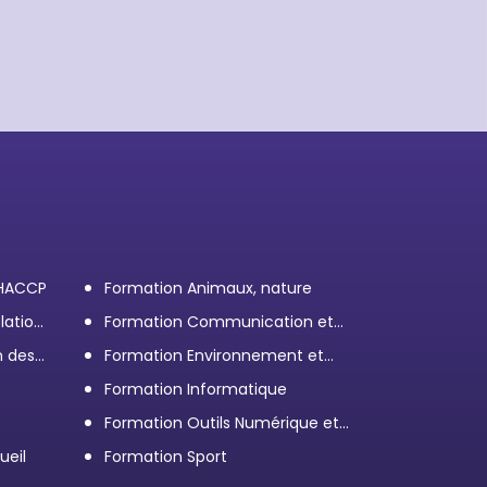
 HACCP
Formation Animaux, nature
lation
Formation Communication et
efficacité personnelle et
n des
Formation Environnement et
professionnelle
démarche RSE
Formation Informatique
Formation Outils Numérique et
e
Bureautique
ueil
Formation Sport