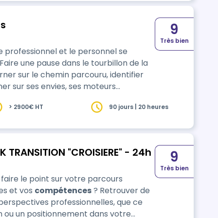
rs
9
Très bien
e professionnel et le personnel se
Faire une pause dans le tourbillon de la
ner sur ses envies, ses moteurs
euser des pistes et envisager
> 2900€ HT
90 jours | 20 heures
nnel en cohérence avec ce qui aura été
n …
K TRANSITION "CROISIERE" - 24h
9
Très bien
faire le point sur votre parcours
des et vos
compétences
? Retrouver de
 perspectives professionnelles, que ce
on ou un positionnement dans votre