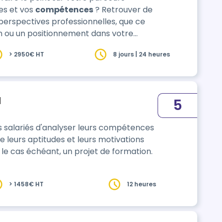
des et vos
compétences
? Retrouver de
 perspectives professionnelles, que ce
on ou un positionnement dans votre
travail ? Bienvenue à bord avec RHEPLIK TRANSITION ODYSSEE ! Vous bénéfic…
> 2950€ HT
8 jours | 24 heures
1
5
 salariés d'analyser leurs compétences
e leurs aptitudes et leurs motivations
, le cas échéant, un projet de formation.
> 1458€ HT
12 heures