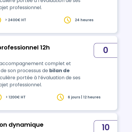
culière portée à l’évaluation de ses
jet professionnel.
> 2400€ HT
24 heures
rofessionnel 12h
0
un accompagnement complet et
g de son processus de
bilan de
culière portée à l’évaluation de ses
jet professionnel.
> 1200€ HT
6 jours | 12 heures
ion dynamique
10