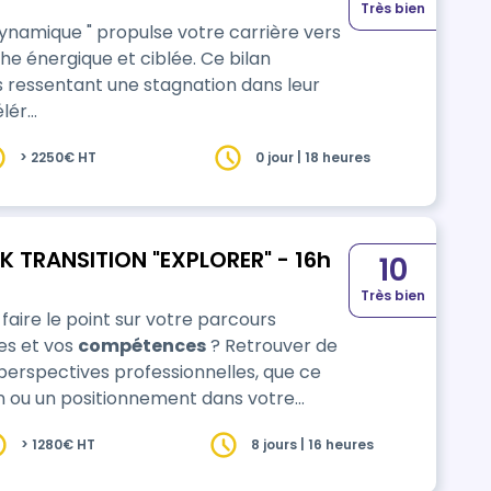
Très bien
namique " propulse votre carrière vers
 énergique et ciblée. Ce bilan
 ressentant une stagnation dans leur
élér…
> 2250€ HT
0 jour | 18 heures
K TRANSITION "EXPLORER" - 16h
10
Très bien
faire le point sur votre parcours
des et vos
compétences
? Retrouver de
 perspectives professionnelles, que ce
on ou un positionnement dans votre
travail ? Bienvenue à bord avec RHEPLIK TRANSITION EXPLORER ! Profitez de …
> 1280€ HT
8 jours | 16 heures