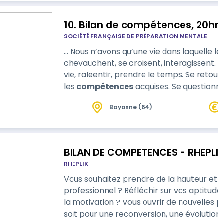
10. Bilan de compétences, 20h
SOCIÉTÉ FRANÇAISE DE PRÉPARATION MENTALE
… Nous n’avons qu’une vie dans laquelle l
chevauchent, se croisent, interagissent. 
vie, raleentir, prendre le temps. Se retourner sur le chemin parcouru, identifier
les
compétences
acquises. Se question
d’énergie, ses sources de motivation. Cr
Bayonne (64)
sereinement un nouvel avenir professio
conscientisé et travaillé pendant le bila
BILAN DE COMPETENCES - RHEPLI
RHEPLIK
Vous souhaitez prendre de la hauteur et 
professionnel ? Réfléchir sur vos aptitu
la motivation ? Vous ouvrir de nouvelles
soit pour une reconversion, une évoluti