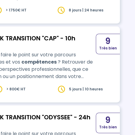
travail ? Bienvenue à bord avec RHEPLIK TRANSITION CROISIERE ! Profitez de…
> 1750€ HT
8 jours | 24 heures
K TRANSITION "CAP" - 10h
9
Très bien
faire le point sur votre parcours
des et vos
compétences
? Retrouver de
 perspectives professionnelles, que ce
on ou un positionnement dans votre
travail ? Bienvenue à bord avec RHEPLIK TRANSITION CAP ! Profitez de 6 heu…
> 800€ HT
5 jours | 10 heures
K TRANSITION "ODYSSEE" - 24h
9
Très bien
faire le point sur votre parcours