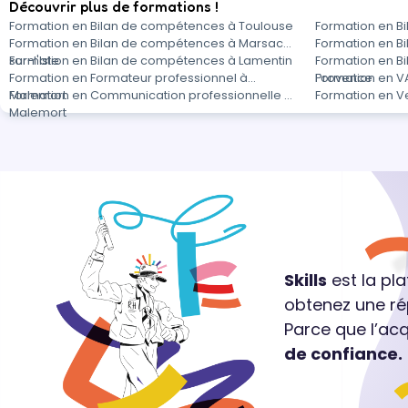
Découvrir plus de formations !
Formation en Bilan de compétences à Toulouse
Formation en B
Formation en Bilan de compétences à Marsac-
Formation en B
sur-l'Isle
Formation en Bilan de compétences à Lamentin
Formation en B
Formation en Formateur professionnel à
Provence
Formation en V
Malemort
Formation en Communication professionnelle à
Formation en V
Malemort
Skills
est la pl
obtenez une ré
Parce que l’ac
de confiance.