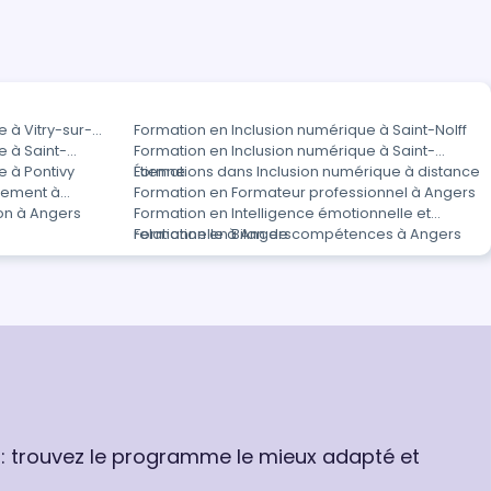
 à Vitry-sur-
Formation en Inclusion numérique à Saint-Nolff
e à Saint-
Formation en Inclusion numérique à Saint-
e à Pontivy
Étienne
Formations dans Inclusion numérique à distance
gement à
Formation en Formateur professionnel à Angers
on à Angers
Formation en Intelligence émotionnelle et
relationnelle à Angers
Formation en Bilan de compétences à Angers
 : trouvez le programme le mieux adapté et