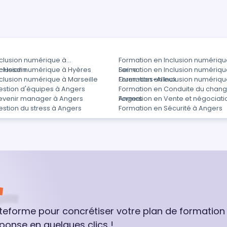
nclusion numérique à
Formation en Inclusion numérique
-Hesdin
nclusion numérique à Hyères
Seine
Formation en Inclusion numériqu
clusion numérique à Marseille
Ouen-des-Alleux
Formation en Inclusion numériqu
estion d'équipes à Angers
Formation en Conduite du chan
evenir manager à Angers
Angers
Formation en Vente et négociati
stion du stress à Angers
Formation en Sécurité à Angers
ateforme pour concrétiser votre plan de formation
ponse en quelques clics !