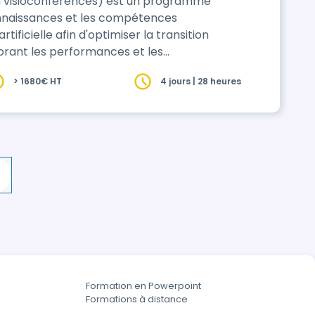
en visioconférences) est un programme
onnaissances et les compétences
rtificielle afin d'optimiser la transition
orant les performances et les
ette séquence de formation, le stagiaire
> 1680€ HT
4 jours | 28 heures
itale et l'IA pour améliorer les
es, to…
Formation en Powerpoint
Formations à distance