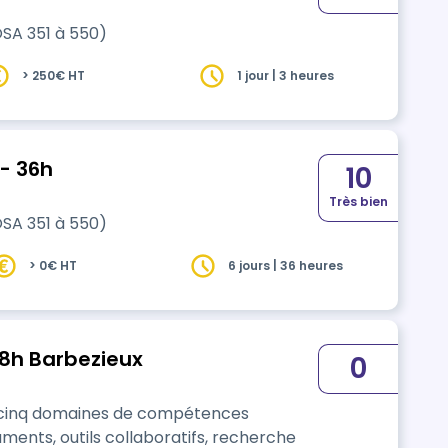
OSA 351 à 550)
> 250€ HT
1 jour | 3 heures
 - 36h
10
Très bien
OSA 351 à 550)
> 0€ HT
6 jours | 36 heures
18h Barbezieux
0
e cinq domaines de compétences
ments, outils collaboratifs, recherche