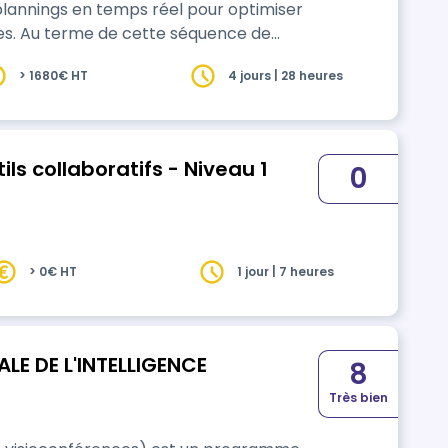
plannings en temps réel pour optimiser
ce de
onstruire et ajuster un planning
> 1680€ HT
4 jours | 28 heures
 en optimisant les trajets ; suite à
de réussite au quiz ré…
ils collaboratifs - Niveau 1
0
> 0€ HT
1 jour | 7 heures
E DE L'INTELLIGENCE
8
Très bien