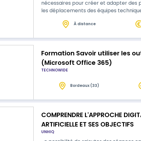
nécessaires pour créer et adapter des 
les déplacements des équipes techniques. Au terme de cette séquen
formation, le stagiaire sera capable de c
À distance
technique en temps réel grâce à l’IA, tout
l'obtention d'un minimum de 60% de taux 
Formation Savoir utiliser les out
(Microsoft Office 365)
TECHNOWIDE
Bordeaux (33)
COMPRENDRE L'APPROCHE DIGITAL
ARTIFICIELLE ET SES OBJECTIFS
UNHIQ