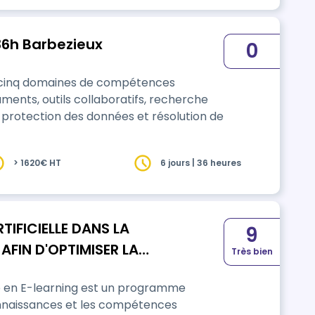
36h Barbezieux
0
e cinq domaines de compétences
ments, outils collaboratifs, recherche
 protection des données et résolution de
> 1620€ HT
6 jours | 36 heures
TIFICIELLE DANS LA
9
FIN D'OPTIMISER LA
Très bien
ENTS
 en E-learning est un programme
onnaissances et les compétences