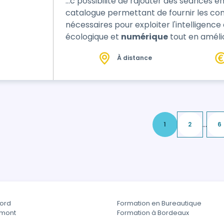
…c possibilité de rajouter des séances 
catalogue permettant de fournir les c
nécessaires pour exploiter l'intelligence a
écologique et
numérique
tout en améli
interactions via chat bot. Au terme de c
À distance
sera capable de valoriser l’expérience dig
performances écologiques et quotidienn
...
1
2
6
Word
Formation en Bureautique
rmont
Formation à Bordeaux