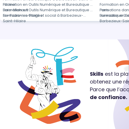
Hilaire
Formation en Outils Numérique et Bureautique à
Formation en Ou
Baie-Mahault
Formation en Outils Numérique et Bureautique à
Paris
Formations dan
Six-Fours-les-Plages
Formation en Santé et social à Barbezieux-
Bureautique à 
Formation en Se
Saint-Hilaire
Barbezieux-Sain
Skills
est la pl
obtenez une ré
Parce que l’ac
de confiance.