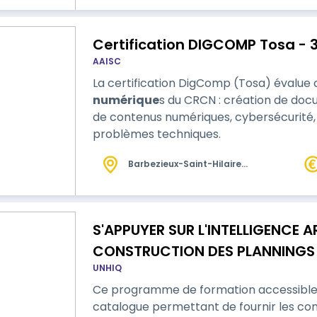
Certification DIGCOMP Tosa - 
AAISC
La certification DigComp (Tosa) évalu
numérique
s du CRCN : création de docu
de contenus numériques, cybersécurité,
problèmes techniques.
Barbezieux-Saint-Hilaire
(16)
S'APPUYER SUR L'INTELLIGENCE AR
CONSTRUCTION DES PLANNINGS A
UNHIQ
PERFORMANCE ET LES DEPLACEM
Ce programme de formation accessible
catalogue permettant de fournir les c