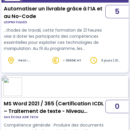
Automatiser un livrable grâce à l’IA et
5
au No-Code
LESPRATIQUES
…thodes de travail, cette formation de 21 heures
vise à doter les participants des compétences
essentielles pour exploiter ces technologies de
manipulation. Au fil du programme, les
apprenants découvriront les concepts
fondamentaux de l'IA et des
outils
No Code, leur
Petit-
> 3600€ HT
3 jours | 21
Couronne (76)
heures
permettant de créer des solutions intelligentes
sans expertise en programmation. Ils apprendront
à concevoir et tester des assistants OpenAI, à
optimiser des workflows automatisés et à
maîtriser l'ingénierie des prompts ainsi que l'…
MS Word 2021 / 365 (Certification ICDL
0
– Traitement de texte - Niveau
SAS ÉCOLE ADR TECH
Standard)
Compétence générale : Produire des documents