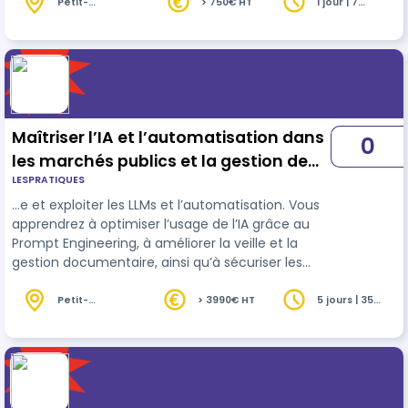
capacité de formuler des directives claires, de
Petit-
> 750€ HT
1 jour | 7
Couronne (76)
heures
mettre en place des automatisations
personnalisées et de développer une stratégie
alignée sur les objectifs globaux de l'entreprise.
Retrouvez toutes les dates de nos sessions dans
l'onglet se préinscrire ou contactez-nous sur
hello@lespra…
Maîtriser l’IA et l’automatisation dans
0
les marchés publics et la gestion de
LESPRATIQUES
projets
…e et exploiter les LLMs et l’automatisation. Vous
apprendrez à optimiser l’usage de l’IA grâce au
Prompt Engineering, à améliorer la veille et la
gestion documentaire, ainsi qu’à sécuriser les
contrats et gérer les risques. Enfin, l’intégration
d’
outils
prédictifs permettra d’optimiser la
Petit-
> 3990€ HT
5 jours | 35
Couronne (76)
heures
planification et la gestion des projets. Une
formation essentielle pour tirer parti de l’IA dans
les métiers du BTP, MOA/MOE et au-delà.