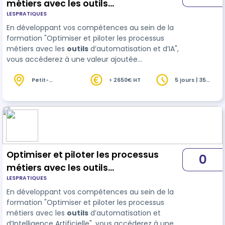
métiers avec les outils
LESPRATIQUES
d’automatisation et d’Intelligence
En développant vos compétences au sein de la
Artificielle
formation "Optimiser et piloter les processus
métiers avec les
outils
d’automatisation et d’IA",
vous accéderez à une valeur ajoutée
significative. Axée sur les fondamentaux de l'IA,
sur la découverte d'outils technologiques et les
Petit-
> 2650€ HT
5 jours | 35
Couronne (76)
heures
stratégies de transformation digitale, cette
formation d'une durée de 35 heures étal…
Optimiser et piloter les processus
0
métiers avec les outils
LESPRATIQUES
d’automatisation et d’Intelligence
En développant vos compétences au sein de la
Artificielle
formation "Optimiser et piloter les processus
métiers avec les
outils
d’automatisation et
d’Intelligence Artificielle", vous accéderez à une