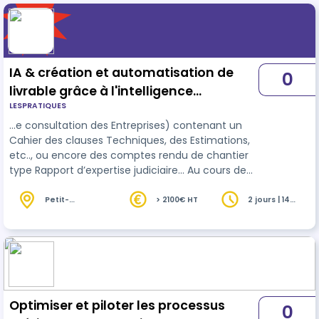
IA & création et automatisation de
0
livrable grâce à l'intelligence
LESPRATIQUES
artificielle
…e consultation des Entreprises) contenant un
Cahier des clauses Techniques, des Estimations,
etc.., ou encore des comptes rendu de chantier
type Rapport d’expertise judiciaire... Au cours de
ces deux jours, vous découvrirez comment
exploiter les
outils
d'IA pour analyser vos
Petit-
> 2100€ HT
2 jours | 14
Couronne (76)
heures
documents, générer des livrables optimisés et
automatiser certaines tâches répétitives,
permettant ainsi un gain significatif en efficacité
et en productivité.
Optimiser et piloter les processus
0