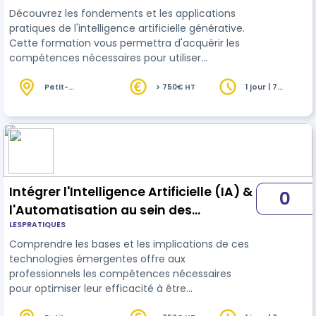
Découvrez les fondements et les applications
pratiques de l'intelligence artificielle générative.
Cette formation vous permettra d'acquérir les
compétences nécessaires pour utiliser
efficacement les
outils
d'IA générative dans
votre contexte professionnel. Au travers d'ateliers
Petit-
> 750€ HT
1 jour | 7
Couronne (76)
heures
pratiques, vous explorerez les possibilités offertes
par ces technologies et développerez une
compréhension solide des concepts clés. Vous
souhaitez participer à cette form…
Intégrer l'Intelligence Artificielle (IA) &
0
l'Automatisation au sein des
LESPRATIQUES
Entreprises
Comprendre les bases et les implications de ces
technologies émergentes offre aux
professionnels les compétences nécessaires
pour optimiser leur efficacité à être
opérationnels. En outre, cette formation offre la