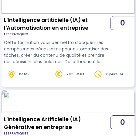
téléphone au 0662349497 pour adapter la date
de votre formation.
L'Intelligence artiticielle (IA) et
0
l'Automatisation en entreprise
LESPRATIQUES
Cette formation vous permettra d'acquérir les
compétences nécessaires pour automatiser des
tâches, créer du contenu de qualité et prendre
des décisions plus éclairées. De la théorie à la
pratique, vous apprendrez à utiliser les meilleurs
outils
et à mettre en œuvre vos nouvelles
Petit-
> 1350€ HT
2 jours | 14
Couronne (76)
heures
connaissances immédiatement, le tout pour
devenir un acteur clé de la transformation
numérique de votre organisation. Vous souhaitez
participer à cette formation, alors inscrivez-vous
! Contactez-nous sur hell…
L'Intelligence Artificielle (IA)
0
Générative en entreprise
LESPRATIQUES