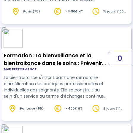
s’inscrit comme une thérapie complémentaire et
respecte l’avis
médical
, sans le remplacer. Seul le
Paris (75)
> 1490€ HT
15 jours | 100
heures
médecin peut ajuster ou modifier un traitement
en cours. Dans le cadre de cette formation, il ne
sera jamais enseigné de méthodes pour établir
un diagnostic ou remplacer un traitement
médical.
Formation : La bienveillance et la
0
bientraitance dans le soins : Prévenir
MVR PERFORMANCE
les situations à risque de maltraitance
La bientraitance s'inscrit dans une démarche
d'amélioration des pratiques professionnelles et
individuelles des soignants. Elle se construit au
sein d'un service au terme d’échanges continus
entre tous les différents acteurs ( professionnels,
usagers, proches, étudiants.) Cette formation est
Pontoise (95)
> 400€ HT
2 jours | 14
heures
conçue pour les professionnels du secteur social
et médico-social, leur permettant d'intégrer les
dernières recommandations de la Haute Autorité