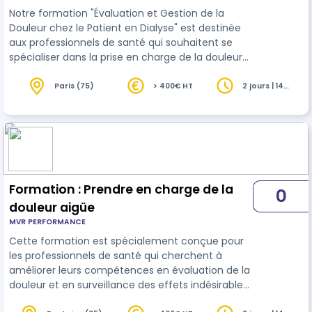
Notre formation "Évaluation et Gestion de la
Douleur chez le Patient en Dialyse" est destinée
aux professionnels de santé qui souhaitent se
spécialiser dans la prise en charge de la douleur
chez les patients soumis à la dialyse. Ce
programme aborde les particularités de
Paris (75)
> 400€ HT
2 jours | 14
heures
l'évaluation de la douleur chez les patients en
dialyse, les défis de la gestion de la douleur dans
ce contexte spécifique, et les stratégies
d'intervention adaptées. Les participants
apprendront des techniques avancées pour éva…
Formation : Prendre en charge de la
0
douleur aigüe
MVR PERFORMANCE
Cette formation est spécialement conçue pour
les professionnels de santé qui cherchent à
améliorer leurs compétences en évaluation de la
douleur et en surveillance des effets indésirables
des traitements médicaux. Le programme