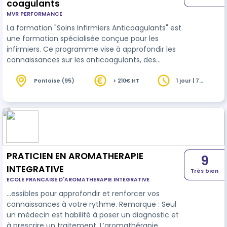
coagulants
MVR PERFORMANCE
La formation "Soins Infirmiers Anticoagulants" est
une formation spécialisée conçue pour les
infirmiers. Ce programme vise à approfondir les
connaissances sur les anticoagulants, des
médicaments essentiels pour la prévention et le
traitement des troubles thromboemboliques. La
Pontoise (95)
> 210€ HT
1 jour | 7
heures
formation couvre les différents types
d'anticoagulants, leur mécanisme d'action, les
indications thérapeutiques, ainsi que la
surveillance et la gestion des effets secondaires.
Les objectifs pédagogiques comprennent l'ac…
PRATICIEN EN AROMATHERAPIE
9
INTEGRATIVE
Très bien
ECOLE FRANCAISE D'AROMATHERAPIE INTEGRATIVE
…essibles pour approfondir et renforcer vos
connaissances à votre rythme. Remarque : Seul
un médecin est habilité à poser un diagnostic et
à prescrire un traitement. L’aromathérapie