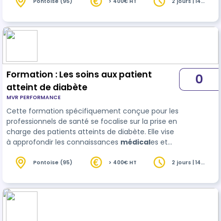
aborde des méthodes efficaces d'évaluation de
Pontoise (95)
> 400€ HT
2 jours | 14
heures
la douleur, des stratégies pour gérer la douleur
chronique et aiguë, ainsi que la reconnaissance
et la gestion des effets secondaires des
médicaments. Les participants apprendront à
utiliser des outils d'évaluation standardisé…
Formation : Les soins aux patient
0
atteint de diabète
MVR PERFORMANCE
Cette formation spécifiquement conçue pour les
professionnels de santé se focalise sur la prise en
charge des patients atteints de diabète. Elle vise
à approfondir les connaissances
médical
es et
pratiques nécessaires pour gérer efficacement le
diabète dans ses diverses formes, incluant le
Pontoise (95)
> 400€ HT
2 jours | 14
heures
diabète de type 1, de type 2, et le diabète
gestationnel. Les participants exploreront les
dernières avancées en matière de traitement, de
surve…