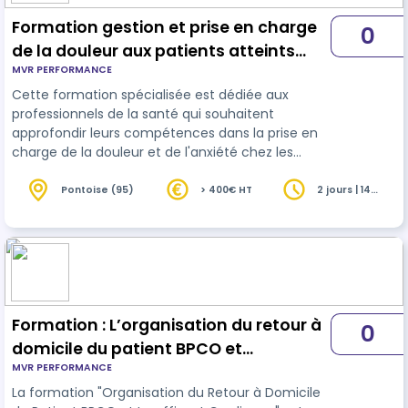
Formation gestion et prise en charge
0
de la douleur aux patients atteints
MVR PERFORMANCE
d’insuffisant rénale chronique (IRC)
Cette formation spécialisée est dédiée aux
professionnels de la santé qui souhaitent
approfondir leurs compétences dans la prise en
charge de la douleur et de l'anxiété chez les
patients souffrant d'insuffisance rénale. Elle vise
à fournir une compréhension détaillée de
Pontoise (95)
> 400€ HT
2 jours | 14
heures
l'anxiété et de la douleur et propose des
stratégies d'évaluation et de gestion efficaces .
Un accent particulier sera mis sur les approches
pharmacologiques et non-pharmacologiques de
la gestion de la douleur et de l'anxiété…
Formation : L’organisation du retour à
0
domicile du patient BPCO et
MVR PERFORMANCE
Insuffisant Cardiaque
La formation "Organisation du Retour à Domicile