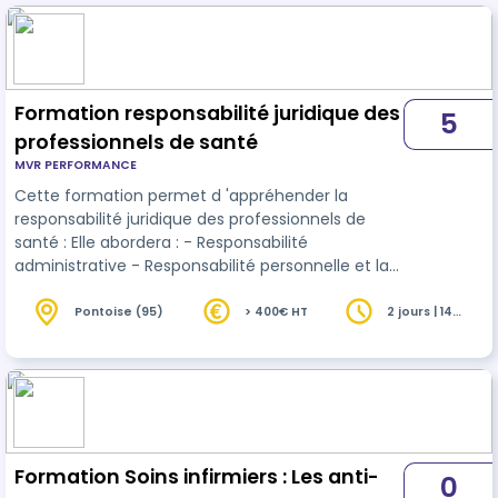
Formation responsabilité juridique des
5
professionnels de santé
MVR PERFORMANCE
Cette formation permet d 'appréhender la
responsabilité juridique des professionnels de
santé : Elle abordera : - Responsabilité
administrative - Responsabilité personnelle et la
notion d'erreur et de faute - Droits des usagers et
des résidents - Les droit et les devoirs des
Pontoise (95)
> 400€ HT
2 jours | 14
heures
professionnels de santé - Déontologie et
référentiel métier des métiers de la santé et du
médico-social - Le glissement de tâche -
Respect de la dignité, de la vie privée -
Information et consentement éclairé - Sec…
Formation Soins infirmiers : Les anti-
0