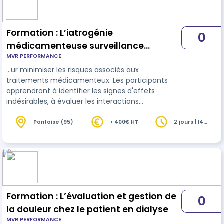
de Santé (HAS) en matière de bientraitance.
Animée par un f…
Formation : L’iatrogénie
0
médicamenteuse surveillance
MVR PERFORMANCE
soignante.
…ur minimiser les risques associés aux
traitements médicamenteux. Les participants
apprendront à identifier les signes d'effets
indésirables, à évaluer les interactions
médicamenteuses potentielles, et à
communiquer efficacement avec les équipes
Pontoise (95)
> 400€ HT
2 jours | 14
heures
médical
es pour assurer une gestion optimale
des traitements. Cette formation est cruciale
pour renforcer la sécurité des patients et
améliorer la qualité des soins dans le cadre de la
prescription et de l'administration des
médicaments.
Formation : L’évaluation et gestion de
0
la douleur chez le patient en dialyse
MVR PERFORMANCE