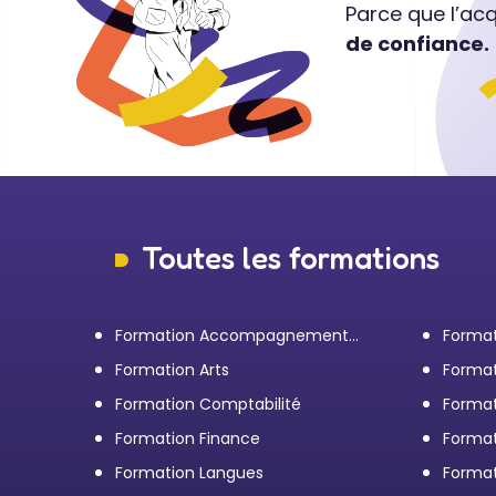
Parce que l’ac
de confiance.
Toutes les formations
Formation Accompagnement
Format
personnel et Bilan de
transp
Formation Arts
Format
compétences
Formation Comptabilité
Format
d'entr
Formation Finance
Format
Formation Langues
Forma