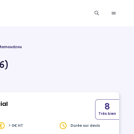
 Mamoudzou
6)
ial
8
Très bien
> 0€ HT
Durée sur devis