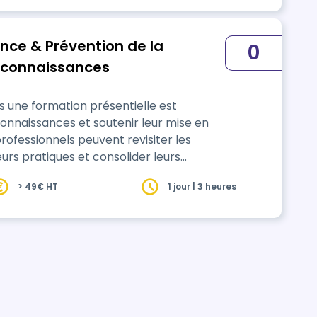
nce & Prévention de la
0
 connaissances
s une formation présentielle est
onnaissances et soutenir leur mise en
professionnels peuvent revisiter les
eurs pratiques et consolider leurs
si de réactiver les apports théoriques,
> 49€ HT
1 jour | 3 heures
es et de renforcer la posture
tée en com…