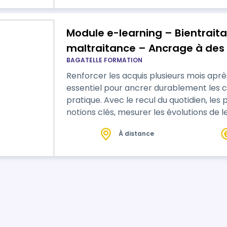
Module e-learning – Bientraita
maltraitance – Ancrage à des
BAGATELLE FORMATION
Renforcer les acquis plusieurs mois aprè
essentiel pour ancrer durablement les c
pratique. Avec le recul du quotidien, les 
notions clés, mesurer les évolutions de l
repères. Ce module d’ancrage permet ain
À distance
de réinterroger les situations rencontré
professionnelle, garantissant une mon