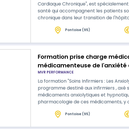
Cardiaque Chronique", est spécialement
santé qui accompagnent les patients sou
chronique dans leur transition de l'hôpital au domicile. Elle vis
et des stratégies pour une planification 
Pontoise (95)
sur la coordination des soins, la gestion
thérapeutiques. Le…
Formation prise charge médi
médicamenteuse de l'anxiété 
MVR PERFORMANCE
La formation "Soins Infirmiers : Les Anxio
programme destiné aux infirmiers , axé
médicaments anxiolytiques et hypnotiques. Cette formation abo
pharmacologie de ces médicaments, y c
indications cliniques, ainsi que la gestio
Pontoise (95)
interactions médicamenteuses. Un focus particulier est mis sur les
compétences pratiques nécessaires po