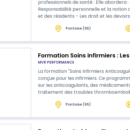
professionnels de santé : Elle abordera : - Responsabilité administrative -
Responsabilité personnelle et la notion d'err
et des résidents - Les droit et les devoirs des professionnels de santé -
Déontologie et référentiel métier des mé
Pontoise (95)
Le glissement de tâche - Respect de la di
consentement éclairé - Sec…
Formation Soins infirmiers : Le
MVR PERFORMANCE
La formation "Soins Infirmiers Anticoagu
conçue pour les infirmiers. Ce programm
sur les anticoagulants, des médicaments 
traitement des troubles thromboemboliques. La formation couvre les 
types d'anticoagulants, leur mécanisme d
Pontoise (95)
ainsi que la surveillance et la gestion des effets 
pédagogiques comprennent l'ac…