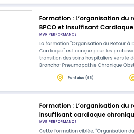
Formation : L’organisation du 
BPCO et Insuffisant Cardiaque
MVR PERFORMANCE
La formation "Organisation du Retour à D
Cardiaque" est conçue pour les professi
transition des soins hospitaliers vers le 
Broncho-Pneumopathie Chronique Obstru
cardiaque. Ce programme met l'accent sur la planification et la coordination
Pontoise (95)
des soins nécessaires pour assurer un ret
participants apprendront à élaborer de
Formation : L’organisation du 
insuffisant cardiaque chroniq
MVR PERFORMANCE
Cette formation ciblée, "Organisation du