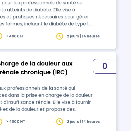
pour les professionnels de santé se
es et pratiques nécessaires pour gérer
s formes, incluant le diabète de type 1,
> 400€ HT
2 jours | 14 heures
surve…
charge de la douleur aux
0
 rénale chronique (IRC)
ux professionnels de la santé qui
s dans la prise en charge de la douleur
ance rénale. Elle vise à fournir
lier sera mis
> 400€ HT
2 jours | 14 heures
 non-pharmacologiques de la gestion de