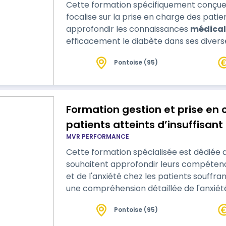
Cette formation spécifiquement conçue 
focalise sur la prise en charge des patients atteints de diabète. Elle vise à
approfondir les connaissances
médical
efficacement le diabète dans ses diverse
de type 2, et le diabète gestationnel. Les participants exploreront les dernières
Pontoise (95)
avancées en matière de traitement, de 
Formation gestion et prise en 
patients atteints d’insuffisant
MVR PERFORMANCE
Cette formation spécialisée est dédiée a
souhaitent approfondir leurs compétence
et de l'anxiété chez les patients souffrant d'insuffis
une compréhension détaillée de l'anxiété et de la douleur et propose des
stratégies d'évaluation et de gestion efficaces . Un accent particu
Pontoise (95)
sur les approches pharmacologiques et
la douleur et de l'anxiété…