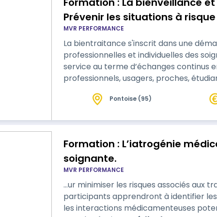
Formation : La bienveillance et 
Prévenir les situations à risqu
MVR PERFORMANCE
La bientraitance s'inscrit dans une dém
professionnelles et individuelles des soignants. Elle se construit a
service au terme d’échanges continus ent
professionnels, usagers, proches, étudiants.) Cette formation est con
les professionnels du secteur social et 
Pontoise (95)
les dernières recommandations de la Ha
de bientraitance. Animée par un f…
Formation : L’iatrogénie médi
soignante.
MVR PERFORMANCE
…ur minimiser les risques associés aux tr
participants apprendront à identifier les
les interactions médicamenteuses poten