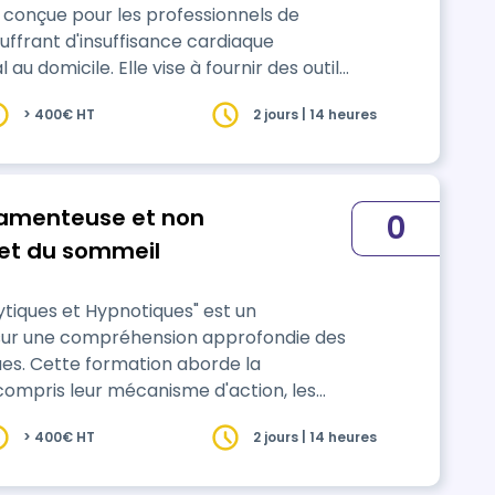
 conçue pour les professionnels de
ffrant d'insuffisance cardiaque
e à fournir des outils
efficace du retour à domicile, en insistant
> 400€ HT
2 jours | 14 heures
 des médicaments, et le suivi des plans
camenteuse et non
0
et du sommeil
lytiques et Hypnotiques" est un
 sur une compréhension approfondie des
rde la
ompris leur mécanisme d'action, les
n des effets secondaires et des
> 400€ HT
2 jours | 14 heures
ur administrer ces médicament…