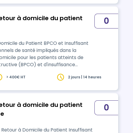
retour à domicile du patient
0
omicile du Patient BPCO et Insuffisant
onnels de santé impliqués dans la
domicile pour les patients atteints de
ctive (BPCO) et d'insuffisance
> 400€ HT
2 jours | 14 heures
our à domicile sécurisé et efficace. Les
s…
retour à domicile du patient
0
ue
 Retour à Domicile du Patient Insuffisant