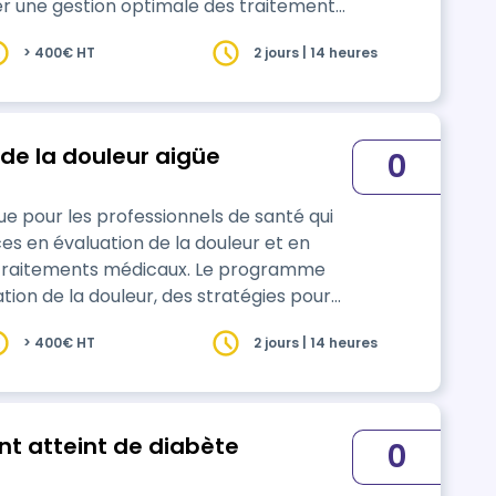
er une gestion optimale des traitements.
cer la sécurité des patients et
> 400€ HT
2 jours | 14 heures
dre de la prescription et de
Formation : Prendre en charge de la douleur aigüe
0
 pour les professionnels de santé qui
s en évaluation de la douleur et en
ents médicaux. Le programme
ion de la douleur, des stratégies pour
i que la reconnaissance et la gestion des
> 400€ HT
2 jours | 14 heures
ent atteint de diabète
0