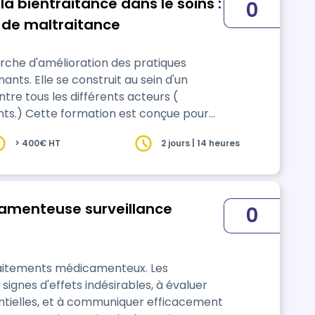
la bientraitance dans le soins :
0
e de maltraitance
arche d'amélioration des pratiques
u sein d'un
re tous les différents acteurs (
çue pour
médico-social, leur permettant d'intégrer
> 400€ HT
2 jours | 14 heures
ute Autorité de Santé (HAS) en matière
camenteuse surveillance
0
aitements médicamenteux. Les
 signes d'effets indésirables, à évaluer
tielles, et à communiquer efficacement