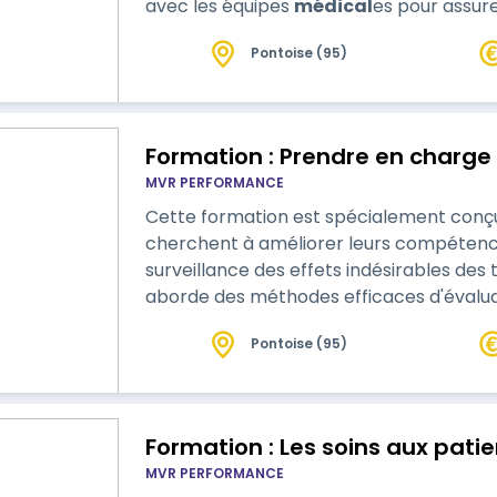
avec les équipes
médical
es pour assur
Cette formation est cruciale pour renfor
Pontoise (95)
améliorer la qualité des soins dans le ca
l'administration des médicaments.
MVR PERFORMANCE
Cette formation est spécialement conçue
cherchent à améliorer leurs compétence
surveillance des effets indésirables des traitem
aborde des méthodes efficaces d'évaluat
gérer la douleur chronique et aiguë, ains
Pontoise (95)
effets secondaires des médicaments. Les participants apprendront à utiliser des
outils d'évaluation standardisé…
Formation : Les soins aux pati
MVR PERFORMANCE