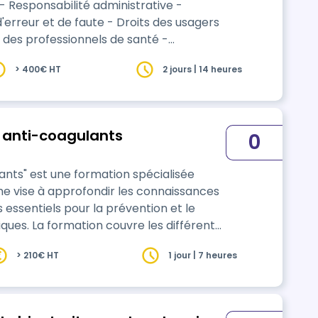
eur et de faute - Droits des usagers
tiers de la santé et du médico-social -
> 400€ HT
2 jours | 14 heures
gnité, de la vie privée - Information et
s anti-coagulants
0
lants" est une formation spécialisée
e vise à approfondir les connaissances
essentiels pour la prévention et le
différents
'action, les indications thérapeutiques,
> 210€ HT
1 jour | 7 heures
secondaires. Les objectifs