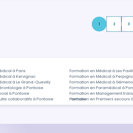
1
2
3
dical à Paris
Formation en Médical à Les Pavi
édical à Kervignac
Formation en Médical à Perpign
dical à Le Grand-Quevilly
Formation en Médical à Gémeno
érontologie à Pontoise
Formation en Paramédical à Pon
cial à Pontoise
Formation en Management trans
tils collaboratifs à Pontoise
Pontoise
Formation en Premiers secours à