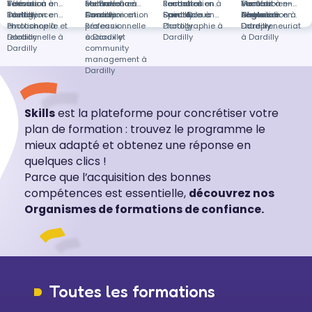
Vernon
secours à
Télévision à
Formation en
en-Provence
secours à
Multimédia à
Formation en
Fondettes
secours à
Restauration à
Formation en
Montfort-en-
secours à
Vente et
Formation en
Toulon
Dardilly
Intelligence
Formation en
Ansouis
Dardilly
Communication
Formation en
Saint-Brieuc
Dardilly
Spectacle à
Formation en
Chalosse
distance
négociation à
Anglais à
Formation en
émotionnelle et
Photoshop à
professionnelle
Réseaux
Dardilly
Photographie à
Dardilly
Dardilly
Entrepreneuriat
relationnelle à
Dardilly
à Dardilly
sociaux et
Dardilly
à Dardilly
Dardilly
community
management à
Dardilly
Skills
est la plateforme pour concrétiser votre
plan de formation : trouvez le programme le
mieux adapté et obtenez une réponse en
quelques clics !
Parce que l’acquisition des bonnes
compétences est essentielle,
découvrez nos
Organismes de formations de confiance.
Toutes les formations