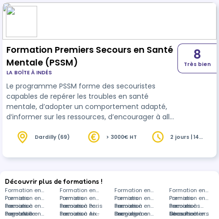
Formation Premiers Secours en Santé
8
Mentale (PSSM)
Très bien
LA BOÎTE À INDÉS
Le programme PSSM forme des secouristes
capables de repérer les troubles en santé
mentale, d’adopter un comportement adapté,
d’informer sur les ressources, d’encourager à aller
vers les professionnels, et en cas de crise, d’agir.
Dardilly (69)
> 3000€ HT
2 jours | 14
heures
Découvrir plus de formations !
Formation en
Formation en
Formation en
Formation en
Premiers
Formation en
Premiers
Formation en
Premiers
Formation en
Premiers
Formation en
secours à
Premiers
Formation en
secours à Paris
Premiers
Formation en
secours à
Premiers
Formation en
secours à
Premiers
Formations
Puget-Ville
secours à
Premiers
Formation en
secours à Aix-
Premiers
Formation en
Draguignan
secours à
Premiers
Formation en
Chaumont
secours à
dans Premiers
Formation en