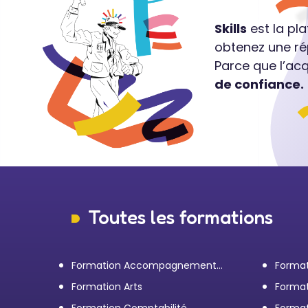
Skills
est la pl
obtenez une ré
Parce que l’ac
de confiance.
Toutes les formations
Formation Accompagnement
Format
personnel et Bilan de
transp
Formation Arts
Format
compétences