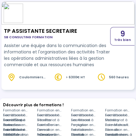
TP ASSISTANTE SECRETAIRE
9
SB CONSULTING FORMATION
Très bien
Assister une équipe dans la communication des
informations et l'organisation des activités Traiter
les opérations administratives liées à la gestion
commerciale et aux ressources humaines
Coulommiers
> 6300€ HT
560 heures
(77)
Découvrir plus de formations !
Formation en
Formation en
Formation en
Formation en
Secrétariat à
Formation en
Secrétariat à
Formation en
Secrétariat à
Formation en
Secrétariat à
Formation en
Raon-l'Étape
Secrétariat à
Formations
Vitrolles
Secrétariat à
Les Avirons
Secrétariat à
Matoury
Secrétariat à
Barbezieux-
dans
Formation en
Saint-Denis
Formation en
Perpignan
Formation en
Baie-Mahault
Formation en
Saint-Hilaire
Secrétariat à
Paie et
Formation en
Devenir
Formation en
Relationnel
Formation en
Bilan de
Formation en
distance
administration
HACCP à
Formation en
manager à
InDesign à
Formation en
client à
Gestion
Formation en
compétences à
Gestion de
Formation en