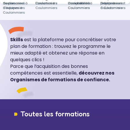
du personnel à
Coulommiers
Gestion
Coulommiers
Coulommiers
Formation à
Coulommiers
immobilière à
Comptabilité à
Coulommiers
projets à
Entrepreneuriat
Coulommiers
d'équipes à
Coulommiers
Coulommiers
Coulommiers
Coulommiers
à Coulommiers
Coulommiers
Skills
est la plateforme pour concrétiser votre
plan de formation : trouvez le programme le
mieux adapté et obtenez une réponse en
quelques clics !
Parce que l’acquisition des bonnes
compétences est essentielle,
découvrez nos
Organismes de formations de confiance.
Toutes les formations