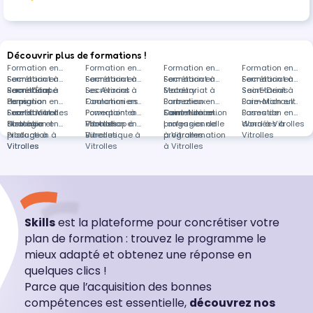
heures
Découvrir plus de formations !
Formation en
Formation en
Formation en
Formation en
Secrétariat à
Formation en
Secrétariat à
Formation en
Secrétariat à
Formation en
Secrétariat à
Formation en
Raon-l'Étape
Secrétariat à
Formations
Les Avirons
Secrétariat à
Matoury
Secrétariat à
Saint-Denis
Secrétariat à
Perpignan
dans
Formation en
Coulommiers
Formation en
Barbezieux-
Formation en
Baie-Mahault
Formation en
Secrétariat à
Excel à Vitrolles
Formation en
Powerpoint à
Formation en
Saint-Hilaire
Communication
Formation en
Bases de
Formation en
distance
Stratégie et
Formation en
Vitrolles
Photoshop à
Formation en
professionnelle
Langages de
données à
Word à Vitrolles
pilotage à
Production à
Vitrolles
Bureautique à
à Vitrolles
programmation
Vitrolles
Vitrolles
Vitrolles
Vitrolles
à Vitrolles
Skills
est la plateforme pour concrétiser votre
plan de formation : trouvez le programme le
mieux adapté et obtenez une réponse en
quelques clics !
Parce que l’acquisition des bonnes
compétences est essentielle,
découvrez nos