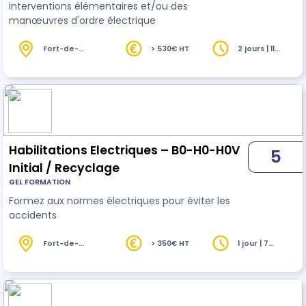
interventions élémentaires et/ou des
manœuvres d'ordre électrique
Fort-de-
> 530€ HT
2 jours | 11
France (972)
heures
Habilitations Electriques – B0-H0-H0V
5
Initial / Recyclage
GEL FORMATION
Formez aux normes électriques pour éviter les
accidents
Fort-de-
> 350€ HT
1 jour | 7
France (972)
heures