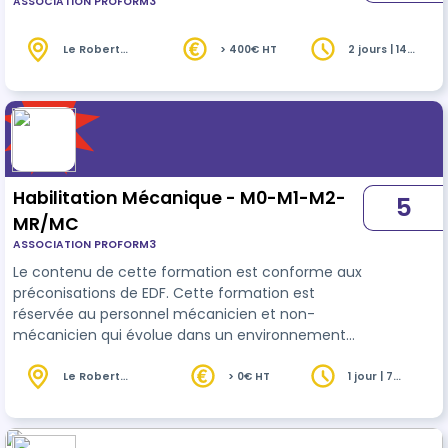
ASSOCIATION PROFORM3
Le Robert
> 400€ HT
2 jours | 14
(972)
heures
Habilitation Mécanique - M0-M1-M2-
5
MR/MC
ASSOCIATION PROFORM3
Le contenu de cette formation est conforme aux
préconisations de EDF. Cette formation est
réservée au personnel mécanicien et non-
mécanicien qui évolue dans un environnement
mécanique. Un employeur doit habiliter ses
employés en fonction du poste de travail qu'ils
Le Robert
> 0€ HT
1 jour | 7
(972)
heures
occupent (mécanicien ou non) - Non
mécanicien (MO), exécutant mécanicien (M1),
chargé de travaux mécanique (M2), chargé