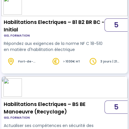
d'intervention mécanique (MR), chargé de
consignation mécanique (MC) Module 1 :
Habilitation Mo et M1 (réf. OIF00…
Habilitations Electriques – B1 B2 BR BC -
5
Initial
GEL FORMATION
Répondez aux exigences de la norme NF C 18-510
en matière d'habilitation électrique
Fort-de-
> 1030€ HT
3 jours | 21
France (972)
heures
Habilitations Electriques – BS BE
5
Manoeuvre (Recyclage)
GEL FORMATION
Actualiser ses compétences en sécurité des