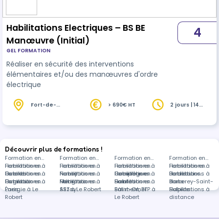
Habilitations Electriques – BS BE
4
Manœuvre (Initial)
GEL FORMATION
Réaliser en sécurité des interventions
élémentaires et/ou des manœuvres d'ordre
électrique
Fort-de-
> 690€ HT
2 jours | 14
France (972)
heures
Découvrir plus de formations !
Formation en
Formation en
Formation en
Formation en
Habilitations à
Formation en
Habilitations à
Formation en
Habilitations à
Formation en
Habilitations à
Formation en
Guiche
Habilitations à
Formation en
Nancy
Habilitations à
Formation en
Compiègne
Habilitations à
Formation en
Bordeaux
Habilitations à
Formations
Cugnaux
Habilitations à
Formation en
Mérignac
Habilitations à
Formation en
Saintes
Habilitations à
Formation en
Barberey-Saint-
dans
Paris
Énergie à Le
Alizay
SST à Le Robert
Saint-Omer
Bâtiment, BTP à
Sulpice
Habilitations à
Robert
Le Robert
distance