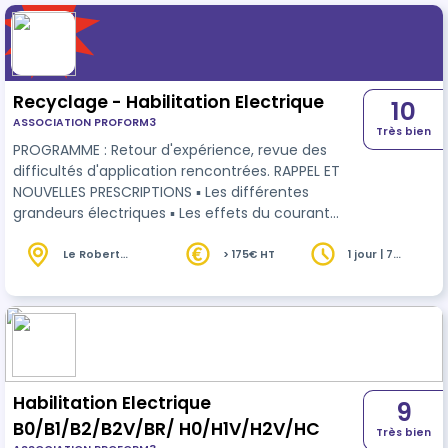
Recyclage - Habilitation Electrique
10
ASSOCIATION PROFORM3
Très bien
PROGRAMME : Retour d'expérience, revue des
difficultés d'application rencontrées. RAPPEL ET
NOUVELLES PRESCRIPTIONS ▪ Les différentes
grandeurs électriques ▪ Les effets du courant
électrique sur le corps humain (mécanismes
d’électrisation, d’électrocution et de brûlures,
Le Robert
> 175€ HT
1 jour | 7
(972)
heures
etc…). ▪ Les différents DOMAINES DE TENSION. ▪ Les
ZONES D’ENVIRONNEMENT et leurs limites. ▪
L’HABILITATION : les modifications, nouveaux
symboles, ▪ Prescriptions des différentes ZONES
DE TRAVAIL. ▪ Les équipements de protecti…
Habilitation Electrique
9
B0/B1/B2/B2V/BR/ H0/H1V/H2V/HC
Très bien