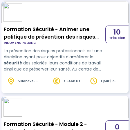
Formation Sécurité - Animer une
10
politique de prévention des risques
Très bien
INNOV ENGINEERING
professionnels dans son entreprise
La prévention des risques professionnels est une
discipline ayant pour objectifs d’améliorer la
sécurité
des salariés, leurs conditions de travail,
ainsi que de préserver leur santé. Au centre de
cette discipline, l’obligation d’évaluer les risques
auxquels sont exposés les collaborateurs reste
Villenave-
> 546€ HT
1 jour | 7
d'Ornon (33)
heures
prioritaire pour l’entreprise afin de définir les act…
Formation Sécurité - Module 2 -
0