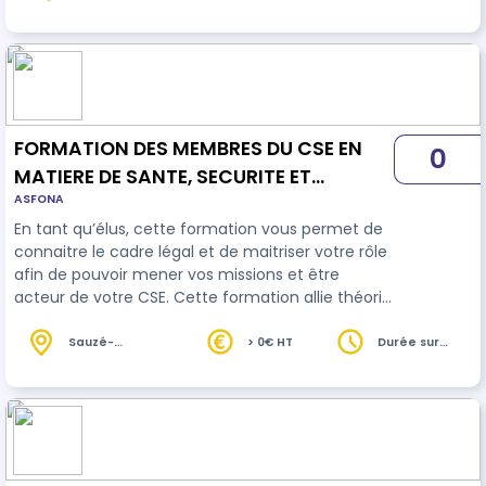
heures
la formation des EPI.
FORMATION DES MEMBRES DU CSE EN
0
MATIERE DE SANTE, SECURITE ET
ASFONA
CONDITIONS DE TRAVAIL EFFECTUANT
En tant qu’élus, cette formation vous permet de
UN PREMIER MANDAT– 5 jours
connaitre le cadre légal et de maitriser votre rôle
afin de pouvoir mener vos missions et être
acteur de votre CSE. Cette formation allie théorie
et cas pratiques terrains dans le monde agricole
et agroalimentaire
Sauzé-
> 0€ HT
Durée sur
Vaussais (79)
devis