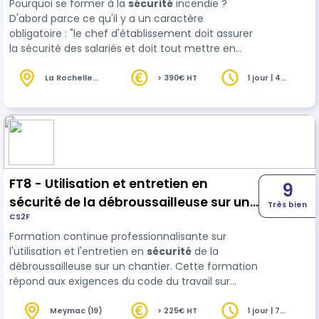
Pourquoi se former à la
sécurité
incendie ?
D'abord parce ce qu'il y a un caractère
obligatoire : "le chef d'établissement doit assurer
la sécurité des salariés et doit tout mettre en
oeuvre pour qu'ils sachent réagir en cas
d'incendie" (Code du travail). D'autre part, parce
La Rochelle
> 390€ HT
1 jour | 4
(17)
heures
…
FT8 - Utilisation et entretien en
9
sécurité de la débroussailleuse sur un
Très bien
CS2F
chantier
Formation continue professionnalisante sur
l'utilisation et l'entretien en
sécurité
de la
débroussailleuse sur un chantier. Cette formation
répond aux exigences du code du travail sur
l’information et la formation à la sécurité et aux
exigences du code du travail sur l’information et
Meymac (19)
> 225€ HT
1 jour | 7