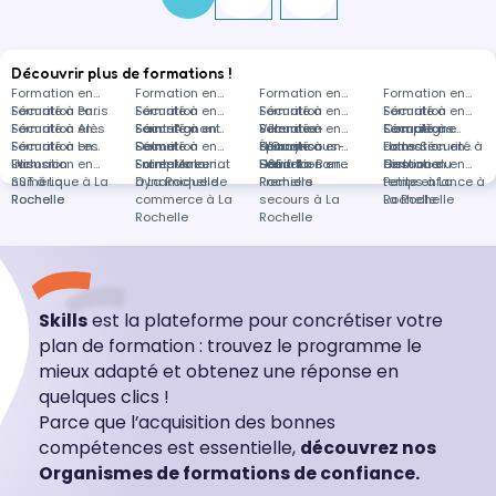
Découvrir plus de formations !
Formation en
Formation en
Formation en
Formation en
Sécurité à Paris
Formation en
Sécurité à
Formation en
Sécurité à
Formation en
Sécurité à
Formation en
Sécurité à Alès
Formation en
Saint-Agnant
Sécurité à
Formation en
Villenave-
Sécurité à
Formation en
Compiègne
Sécurité à
Formations
Sécurité à Les
Formation en
Delme
Sécurité à
Formation en
d'Ornon
Épinay-sous-
Sécurité à
Formation en
Lattes
dans Sécurité à
Formation en
Ulis
Inclusion
Formation en
Saint-Malo
Entrepreneuriat
Formation en
Sénart
Deuil-la-Barre
HSE à La
Formation en
distance
Gestion du
Formation en
numérique à La
SST à La
à La Rochelle
Dynamique de
Rochelle
Premiers
temps à La
Petite enfance à
Rochelle
Rochelle
commerce à La
secours à La
Rochelle
La Rochelle
Rochelle
Rochelle
Skills
est la plateforme pour concrétiser votre
plan de formation : trouvez le programme le
mieux adapté et obtenez une réponse en
quelques clics !
Parce que l’acquisition des bonnes
compétences est essentielle,
découvrez nos
Organismes de formations de confiance.