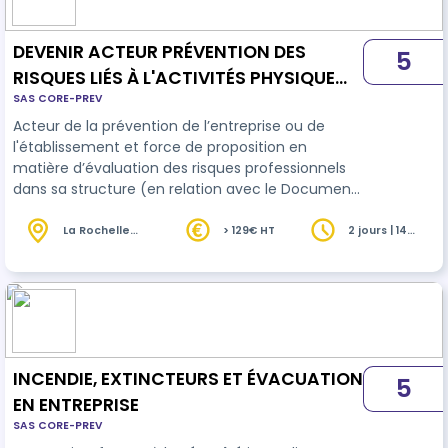
DEVENIR ACTEUR PRÉVENTION DES
5
RISQUES LIÉS À L'ACTIVITÉS PHYSIQUE
SAS CORE-PREV
(Industrie, BTP, Commerce et activités
Acteur de la prévention de l’entreprise ou de
de bureau)
l'établissement et force de proposition en
matière d’évaluation des risques professionnels
dans sa structure (en relation avec le Document
Unique), il connaît les risques de son métier,
observe, décrit, analyse sa situation de travail et
La Rochelle
> 129€ HT
2 jours | 14
(17)
heures
propose des améliorations.
INCENDIE, EXTINCTEURS ET ÉVACUATION
5
EN ENTREPRISE
SAS CORE-PREV