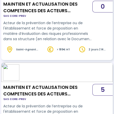
MAINTIEN ET ACTUALISATION DES
0
COMPETENCES DES ACTEURS
SAS CORE-PREV
PRÉVENTION DES RISQUES LIÉS À
Acteur de la prévention de l’entreprise ou de
L'ACTIVITÉS PHYSIQUE - SANITAIRE ET
l'établissement et force de proposition en
MÉDICO-SOCIAL
matière d’évaluation des risques professionnels
dans sa structure (en relation avec le Document
Unique), il connaît les risques de son métier,
observe, décrit, analyse sa situation de travail et
Saint-Agnant
> 189€ HT
2 jours | 14
(17)
heures
propose des améliorations.
MAINTIEN ET ACTUALISATION DES
5
COMPETENCES DES ACTEURS
SAS CORE-PREV
PRÉVENTION DES RISQUES LIÉS À
Acteur de la prévention de l’entreprise ou de
L'ACTIVITÉS PHYSIQUE (MAC PRAP-IBC)
l'établissement et force de proposition en
)