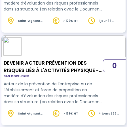
matière d’évaluation des risques professionnels
dans sa structure (en relation avec le Document
Unique), il connaît les risques de son métier,
observe, décrit, analyse sa situation de travail et
Saint-Agnant
> 129€ HT
1 jour | 7
(17)
heures
propose des améliorations.
DEVENIR ACTEUR PRÉVENTION DES
0
RISQUES LIÉS À L'ACTIVITÉS PHYSIQUE -
SAS CORE-PREV
SANITAIRE ET MÉDICO-SOCIAL
Acteur de la prévention de l’entreprise ou de
l'établissement et force de proposition en
matière d’évaluation des risques professionnels
dans sa structure (en relation avec le Document
Unique), il connaît les risques de son métier,
observe, décrit, analyse sa situation de travail et
Saint-Agnant
> 189€ HT
4 jours | 28
(17)
heures
propose des améliorations.