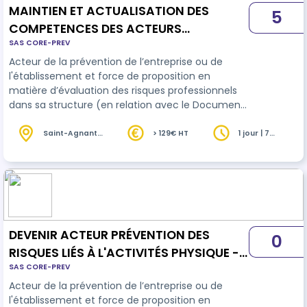
MAINTIEN ET ACTUALISATION DES
5
COMPETENCES DES ACTEURS
SAS CORE-PREV
PRÉVENTION DES RISQUES LIÉS À
Acteur de la prévention de l’entreprise ou de
L'ACTIVITÉS PHYSIQUE (MAC PRAP-IBC)
l'établissement et force de proposition en
)
matière d’évaluation des risques professionnels
dans sa structure (en relation avec le Document
Unique), il connaît les risques de son métier,
observe, décrit, analyse sa situation de travail et
Saint-Agnant
> 129€ HT
1 jour | 7
(17)
heures
propose des améliorations.
DEVENIR ACTEUR PRÉVENTION DES
0
RISQUES LIÉS À L'ACTIVITÉS PHYSIQUE -
SAS CORE-PREV
SANITAIRE ET MÉDICO-SOCIAL
Acteur de la prévention de l’entreprise ou de
l'établissement et force de proposition en