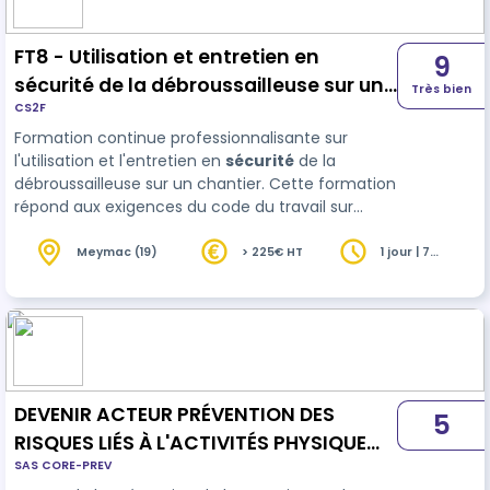
FT8 - Utilisation et entretien en
9
sécurité de la débroussailleuse sur un
Très bien
CS2F
chantier
Formation continue professionnalisante sur
l'utilisation et l'entretien en
sécurité
de la
débroussailleuse sur un chantier. Cette formation
répond aux exigences du code du travail sur
l’information et la formation à la sécurité et aux
exigences du code du travail sur l’information et
Meymac (19)
> 225€ HT
1 jour | 7
heures
la formation des EPI.
DEVENIR ACTEUR PRÉVENTION DES
5
RISQUES LIÉS À L'ACTIVITÉS PHYSIQUE
SAS CORE-PREV
(Industrie, BTP, Commerce et activités