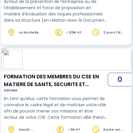
Acteur de la prévention de l’entreprise ou de
de bureau)
l'établissement et force de proposition en
matière d’évaluation des risques professionnels
dans sa structure (en relation avec le Document
Unique), il connaît les risques de son métier,
observe, décrit, analyse sa situation de travail et
La Rochelle
> 129€ HT
2 jours | 14
(17)
heures
propose des améliorations.
FORMATION DES MEMBRES DU CSE EN
0
MATIERE DE SANTE, SECURITE ET
ASFONA
CONDITIONS DE TRAVAIL EFFECTUANT
En tant qu’élus, cette formation vous permet de
UN PREMIER MANDAT– 5 jours
connaitre le cadre légal et de maitriser votre rôle
afin de pouvoir mener vos missions et être
acteur de votre CSE. Cette formation allie théorie
et cas pratiques terrains dans le monde agricole
et agroalimentaire
Sauzé-
> 0€ HT
Durée sur