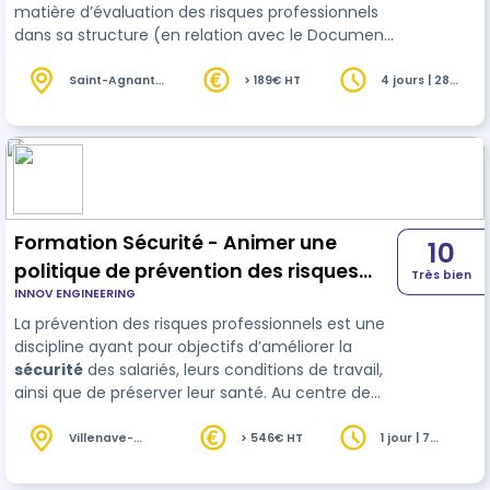
matière d’évaluation des risques professionnels
dans sa structure (en relation avec le Document
Unique), il connaît les risques de son métier,
observe, décrit, analyse sa situation de travail et
Saint-Agnant
> 189€ HT
4 jours | 28
(17)
heures
propose des améliorations.
Formation Sécurité - Animer une
10
politique de prévention des risques
Très bien
INNOV ENGINEERING
professionnels dans son entreprise
La prévention des risques professionnels est une
discipline ayant pour objectifs d’améliorer la
sécurité
des salariés, leurs conditions de travail,
ainsi que de préserver leur santé. Au centre de
cette discipline, l’obligation d’évaluer les risques
auxquels sont exposés les collaborateurs reste
Villenave-
> 546€ HT
1 jour | 7
d'Ornon (33)
heures
prioritaire pour l’entreprise afin de définir les act…