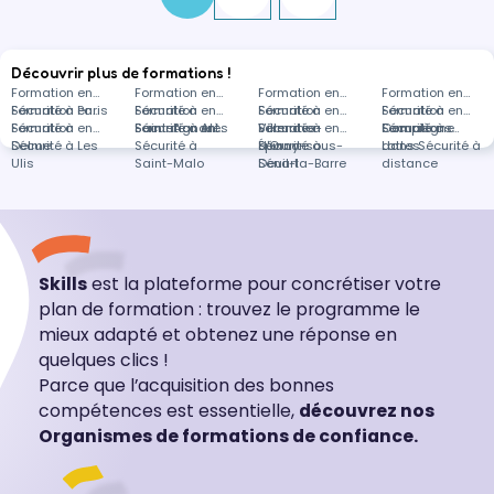
Découvrir plus de formations !
Formation en
Formation en
Formation en
Formation en
Sécurité à Paris
Formation en
Sécurité à
Formation en
Sécurité à
Formation en
Sécurité à
Formation en
Sécurité à
Formation en
Saint-Agnant
Sécurité à Alès
Formation en
Villenave-
Sécurité à
Formation en
Compiègne
Sécurité à
Formations
Delme
Sécurité à Les
Sécurité à
d'Ornon
Épinay-sous-
Sécurité à
Lattes
dans Sécurité à
Ulis
Saint-Malo
Sénart
Deuil-la-Barre
distance
Skills
est la plateforme pour concrétiser votre
plan de formation : trouvez le programme le
mieux adapté et obtenez une réponse en
quelques clics !
Parce que l’acquisition des bonnes
compétences est essentielle,
découvrez nos
Organismes de formations de confiance.