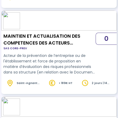
Vaussais (79)
devis
MAINTIEN ET ACTUALISATION DES
0
COMPETENCES DES ACTEURS
SAS CORE-PREV
PRÉVENTION DES RISQUES LIÉS À
Acteur de la prévention de l’entreprise ou de
L'ACTIVITÉS PHYSIQUE - SANITAIRE ET
l'établissement et force de proposition en
MÉDICO-SOCIAL
matière d’évaluation des risques professionnels
dans sa structure (en relation avec le Document
Unique), il connaît les risques de son métier,
observe, décrit, analyse sa situation de travail et
Saint-Agnant
> 189€ HT
2 jours | 14
(17)
heures
propose des améliorations.