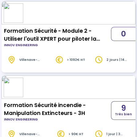
Formation Sécurité - Module 2 -
0
Utiliser l'outil XPERT pour piloter la
INNOV ENGINEERING
santé sécurité au travail - 2j
Villenave-
> 1092€ HT
2 jours | 14
d'Ornon (33)
heures
Formation Sécurité incendie -
9
Manipulation Extincteurs - 3H
Très bien
INNOV ENGINEERING
Villenave-
> 90€ HT
1 jour | 3