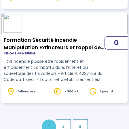
d'Ornon (33)
heures
Formation Sécurité incendie -
0
Manipulation Extincteurs et rappel des
INNOV ENGINEERING
rôles et responsabilité en évacuation -
…t d’incendie puisse être rapidement et
3H30
efficacement combattu dans l’intérêt du
sauvetage des travailleurs » Article R. 4227-28 du
Code du Travail « Tout chef d’établissement est
tenu d’organiser une formation pratique et
appropriée en matière de
sécurité
… » (Art 231-3-
Villenave-
> 90€ HT
1 jour | 4
d'Ornon (33)
heures
1) du code de travail. Un Recyclage à prévoir tous
les ans
...
1
2
5