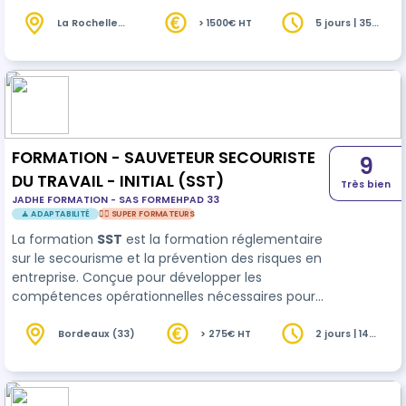
La Rochelle
> 1500€ HT
5 jours | 35
(17)
heures
FORMATION - SAUVETEUR SECOURISTE
9
DU TRAVAIL - INITIAL (SST)
Très bien
JADHE FORMATION - SAS FORMEHPAD 33
🧘 ADAPTABILITÉ
🦸‍♀️ SUPER FORMATEURS
La formation
SST
est la formation réglementaire
sur le secourisme et la prévention des risques en
entreprise. Conçue pour développer les
compétences opérationnelles nécessaires pour
porter secours à une personne en détresse et
participer activement à la démarche …
Bordeaux (33)
> 275€ HT
2 jours | 14
heures