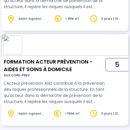
qu'acteur dans la démarche de prévention de la
structure, il repère les risques auxquels il est
exposé dans le cadre de ses missions aux
domiciles des bénéficiaires et propose des
Saint-Agnant
> 110€ HT
2 jours | 14
(17)
heures
mesures de prévention adaptées. Dans ses
tâches courantes, l'Acteur prévention ASD
accompagne le bénéficiaire dans ses transferts
ou placements, en respectant la démarche ALM
(Accompagnement de La Mobilité de la personn…
FORMATION ACTEUR PRÉVENTION -
5
AIDES ET SOINS À DOMICILE
SAS CORE-PREV
L'Acteur prévention ASD contribue à la prévention
des risques professionnels de la structure. En tant
qu'acteur dans la démarche de prévention de la
structure, il repère les risques auxquels il est
exposé dans le cadre de ses missions aux
domiciles des bénéficiaires et propose des
Saint-Agnant
> 190€ HT
3 jours | 21
(17)
heures
mesures de prévention adaptées. Dans ses
tâches courantes, l'Acteur prévention ASD