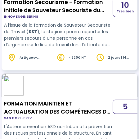
Formation Secourisme - Formation
10
initiale de Sauveteur Secouriste du
Très bien
INNOV ENGINEERING
Travail (SST)
À l’issue de la formation de Sauveteur Secouriste
du Travail (
SST
), le stagiaire pourra apporter les
premiers secours à une personne en cas
d’urgence sur le lieu de travail dans l’attente de
l’arrivée des secours spécialisés. Il connaîtra les
principes de base de la prévention et sera
Artigues-
> 220€ HT
2 jours | 14
près-
heures
capable de rechercher les r…
Bordeaux (33)
FORMATION MAINTIEN ET
5
ACTUALISATION DES COMPÉTENCES DE
SAS CORE-PREV
L'ACTEUR PRÉVENTION - AIDES ET SOINS
L'Acteur prévention ASD contribue à la prévention
À DOMICILE
des risques professionnels de la structure. En tant