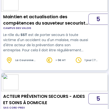
Maintien et actualisation des
5
compétences du sauveteur secouriste
CAMPUS DES VALOIS
du travail (MAC SST)
Le rôle du
SST
est de porter secours à toute
victime d'un accident ou d'un malaise, mais aussi
d'être acteur de la prévention dans son
entreprise. Pour cela il doit être régulièrement
formé
La Couronne
> 0€ HT
1 jour | 7
(16)
heures
ACTEUR PRÉVENTION SECOURS - AIDES
5
ET SOINS À DOMICILE
SAS CORE-PREV