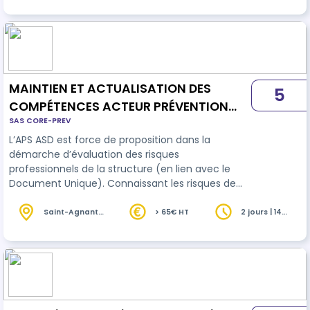
MAINTIEN ET ACTUALISATION DES
5
COMPÉTENCES ACTEUR PRÉVENTION
SAS CORE-PREV
SECOURS - AIDES ET SOINS À DOMICILE
L’APS ASD est force de proposition dans la
démarche d’évaluation des risques
professionnels de la structure (en lien avec le
Document Unique). Connaissant les risques de
son métier, il observe, décrit, analyse sa situation
de travail. Il propose des améliorations
Saint-Agnant
> 65€ HT
2 jours | 14
(17)
heures
organisationnelles, techniques voire humaines
lorsqu’elle peut nuire à sa santé. Il peut aussi
analyser toute situation de travail dans la
structure. Dans ses activités courantes d’aide et
de soin à domicile, L’APS ASD accompagne la
mobi…