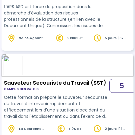
L’APS ASD est force de proposition dans la
démarche d’évaluation des risques
professionnels de la structure (en lien avec le
Document Unique). Connaissant les risques de
son métier, il observe, décrit, analyse sa situation
de travail. Il propose des améliorations
Saint-Agnant
> 190€ HT
5 jours | 32
(17)
heures
organisationnelles, techniques voire humaines
lorsqu’elle peut nuire à sa santé. Il peut aussi
analyser toute situation de travail dans la
structure. Dans ses activités courantes d’aide et
de soin à domicile, L’APS ASD accompagne la
mobi…
Sauveteur Secouriste du Travail (SST)
5
CAMPUS DES VALOIS
Cette formation prépare le sauveteur secouriste
du travail à intervenir rapidement et
efficacement lors d'une situation d'accident du
travail dans l'établissement ou dans l'exercice de
sa profession à l'extérieur de l'entreprise
La Couronne
> 0€ HT
2 jours | 14
(16)
heures