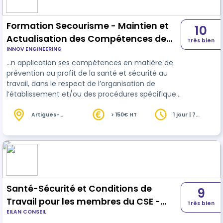
Formation Secourisme - Maintien et
10
Actualisation des Compétences de
Très bien
INNOV ENGINEERING
Sauveteur Secouriste du Travail (MAC
…n application ses compétences en matière de
SST)
prévention au profit de la santé et sécurité au
travail, dans le respect de l’organisation de
l’établissement et/ou des procédures spécifiques
HABILITATION Sauvetage Secourisme du Travail n°
1516088/2022/
SST
-01/O/01 depuis le 1/07/2022
Artigues-
> 150€ HT
1 jour | 7
près-
heures
délivrée par CARSAT / CRAM / CGSS /CSS et la
Bordeaux (33)
Commission Nationale d'habilitation
Santé-Sécurité et Conditions de
9
Travail pour les membres du CSE -
Très bien
EILAN CONSEIL
INTER