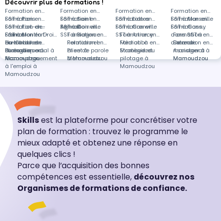
Découvrir plus de formations !
Formation en
Formation en
Formation en
Formation en
SST à Paris
Formation en
SST à Saint-
Formation en
SST à Lattes
Formation en
SST à Marseille
Formation en
SST à Fort-de-
Formation en
Agnant
SST à Dainville
Formation en
SST à Granville
Formation en
SST à Gasny
Formations
France
SST à Montfort-
Formation en Droit
SST à Blagnac
Formation en
SST à Annecy
Formation en
dans SST à
Formation en
en-Chalosse
du travail et
Formation en
Relationnel
Formation en
Médical à
Formation en
distance
Devenir
Formation en
dialogue social à
Bureautique à
Formation en
client à
Prise de parole
Mamoudzou
Stratégie et
manager à
Assistanat à
Mamoudzou
Mamoudzou
Accompagnement
Mamoudzou
à Mamoudzou
pilotage à
Mamoudzou
Mamoudzou
à l'emploi à
Mamoudzou
Mamoudzou
Skills
est la plateforme pour concrétiser votre
plan de formation : trouvez le programme le
mieux adapté et obtenez une réponse en
quelques clics !
Parce que l’acquisition des bonnes
compétences est essentielle,
découvrez nos
Organismes de formations de confiance.