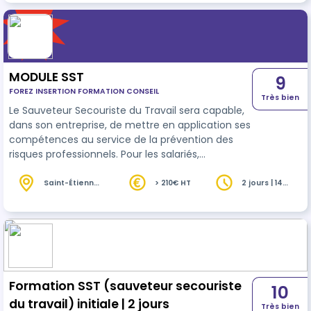
MODULE SST
9
FOREZ INSERTION FORMATION CONSEIL
Très bien
Le Sauveteur Secouriste du Travail sera capable,
dans son entreprise, de mettre en application ses
compétences au service de la prévention des
risques professionnels. Pour les salariés,
conformément à l’article L.6313-1 du Code du
Travail, cette formation est caractérisée comme
Saint-Étienne
> 210€ HT
2 jours | 14
(42)
heures
une action d’adaptation des compétences.
Formation SST (sauveteur secouriste
10
du travail) initiale | 2 jours
Très bien