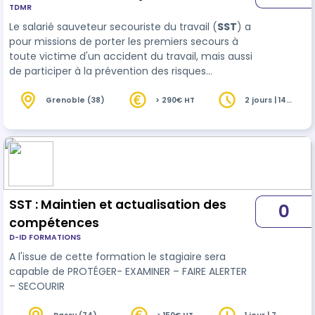
TDMR
Le salarié sauveteur secouriste du travail (
SST
) a
pour missions de porter les premiers secours à
toute victime d'un accident du travail, mais aussi
de participer à la prévention des risques
professionnels dans son entreprise. Pour cela, il
doit acquérir des compétences spécifiques dans
Grenoble (38)
> 290€ HT
2 jours | 14
heures
le cadr…
SST : Maintien et actualisation des
0
compétences
D-ID FORMATIONS
A l'issue de cette formation le stagiaire sera
capable de PROTÉGER- EXAMINER – FAIRE ALERTER
– SECOURIR