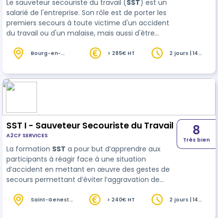
Le sauveteur secouriste du travail (
SST
) est un
salarié de l'entreprise. Son rôle est de porter les
premiers secours à toute victime d'un accident
du travail ou d'un malaise, mais aussi d'être
acteur de la prévention dans son entreprise.
Bourg-en-
> 285€ HT
2 jours | 14
Bresse (01)
heures
SST I - Sauveteur Secouriste du Travail
8
A2CF SERVICES
Très bien
La formation
SST
a pour but d’apprendre aux
participants à réagir face à une situation
d’accident en mettant en œuvre des gestes de
secours permettant d’éviter l’aggravation de
l’état de la victime dans l’attente des services de
secours. Cette formation répond à …
Saint-Genest-
> 240€ HT
2 jours | 14
Lerpt (42)
heures