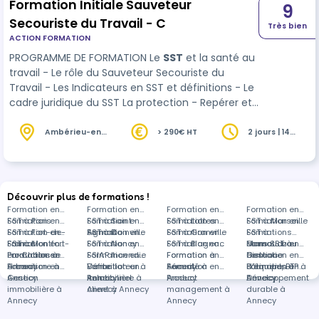
Formation Initiale Sauveteur
9
Secouriste du Travail - C
Très bien
ACTION FORMATION
PROGRAMME DE FORMATION Le
SST
et la santé au
travail - Le rôle du Sauveteur Secouriste du
Travail - Les Indicateurs en SST et définitions - Le
cadre juridique du SST La protection - Repérer et
supprimer le danger - Les dégagements
d’urgence - L’alerte aux populations - Les ca…
Ambérieu-en-
> 290€ HT
2 jours | 14
Bugey (01)
heures
Découvrir plus de formations !
Formation en
Formation en
Formation en
Formation en
SST à Paris
Formation en
SST à Saint-
Formation en
SST à Lattes
Formation en
SST à Marseille
Formation en
SST à Fort-de-
Formation en
Agnant
SST à Dainville
Formation en
SST à Granville
Formation en
SST à
Formations
France
SST à Montfort-
Formation en
SST à Nancy
Formation en
SST à Blagnac
Formation en
Mamoudzou
dans SST à
Formation en
en-Chalosse
Production à
Formation en
SSIAP Incendie
Formation en
Formation à
Formation en
distance
Gestion
Formation en
Annecy
Urbanisme à
Formation en
Défibrillateur à
Vente
Formation en
Annecy
Sécurité à
Formation en
d'équipes à
Bâtiment, BTP à
Formation en
Annecy
Gestion
Annecy
immobilière à
Relationnel
Annecy
Product
Annecy
Annecy
Développement
immobilière à
Annecy
client à Annecy
management à
durable à
Annecy
Annecy
Annecy