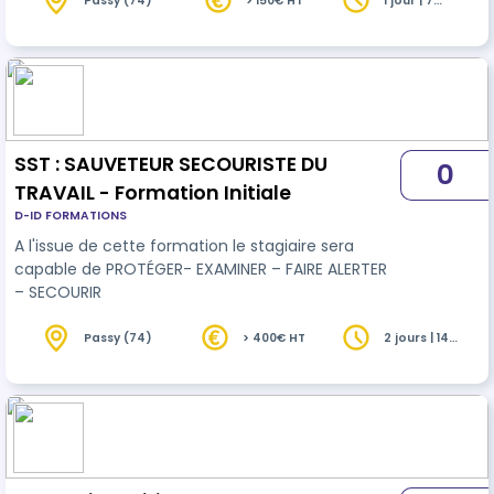
Passy (74)
> 150€ HT
1 jour | 7
heures
SST : SAUVETEUR SECOURISTE DU
0
TRAVAIL - Formation Initiale
D-ID FORMATIONS
A l'issue de cette formation le stagiaire sera
capable de PROTÉGER- EXAMINER – FAIRE ALERTER
– SECOURIR
Passy (74)
> 400€ HT
2 jours | 14
heures