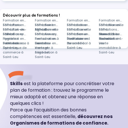
Découvrir plus de formations !
Formation en
Formation en
Formation en
Formation en
SST à Paris
Formation en
SST à Saint-
Formation en
SST à Lattes
Formation en
SST à Marseille
Formation en
SST à Fort-de-
Formation en
Agnant
SST à Dainville
Formation en
SST à Granville
Formation en
SST à
Formations
France
SST à Gasny
Formation en
SST à Annecy
Formation en
SST à Semur-
Formation en
Mamoudzou
dans SST à
Formation en
Hygiène à
Formation en
Restauration à
Formation en
en-Auxois
Établissement
Formation en
distance
Social à Saint-
Formation en
Saint-Leu
Petite enfance à
Formation en
Saint-Leu
Devenir
Formation en
de santé à
Paramédical à
Leu
Vente
Saint-Leu
Dynamique de
manager à
Vente et
Saint-Leu
Saint-Leu
immobilière à
commerce à
Saint-Leu
négociation à
Saint-Leu
Saint-Leu
Saint-Leu
Skills
est la plateforme pour concrétiser votre
plan de formation : trouvez le programme le
mieux adapté et obtenez une réponse en
quelques clics !
Parce que l’acquisition des bonnes
compétences est essentielle,
découvrez nos
Organismes de formations de confiance.