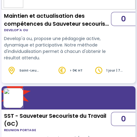
Maintien et actualisation des
0
compétences du Sauveteur secouriste
DEVELOP'A OU
du travail ( MAC SST)
Develop'a ou, propose une pédagogie active,
dynamique et participative. Notre méthode
d'individualisation permet à chacun d'obtenir le
résultat attendu.
Saint-Leu
> 0€ HT
1 jour | 7
(974)
heures
SST - Sauveteur Secouriste du Travail
0
(GC)
REUNION PORTAGE