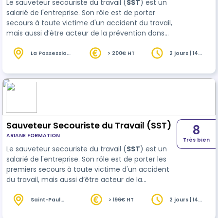
Le sauveteur secouriste du travail (
SST
) est un
salarié de l'entreprise. Son rôle est de porter
secours à toute victime d'un accident du travail,
mais aussi d’être acteur de la prévention dans
son entreprise. Pour cela, il doit être
régulièrement formé. Un recyclage est
La Possession
> 200€ HT
2 jours | 14
(974)
heures
obligatoire tous…
Sauveteur Secouriste du Travail (SST)
8
ARIANE FORMATION
Très bien
Le sauveteur secouriste du travail (
SST
) est un
salarié de l'entreprise. Son rôle est de porter les
premiers secours à toute victime d'un accident
du travail, mais aussi d’être acteur de la
prévention des risques professionnels dans son
entreprise. Pour cela, il doit être régulièrement …
Saint-Paul
> 196€ HT
2 jours | 14
(974)
heures