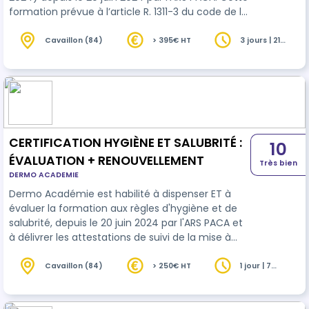
formation prévue à l’article R. 1311-3 du code de la
santé publique est d’une durée minimale de vingt
et une heures réparties sur trois jours, dont 14
Cavaillon (84)
> 395€ HT
3 jours | 21
heures
heures de théorie (Jour 1 et Jour 2) et sept
heures (Jour 3) consacrées à la formation
pratique.
CERTIFICATION HYGIÈNE ET SALUBRITÉ :
10
ÉVALUATION + RENOUVELLEMENT
Très bien
DERMO ACADEMIE
Dermo Académie est habilité à dispenser ET à
évaluer la formation aux règles d'hygiène et de
salubrité, depuis le 20 juin 2024 par l'ARS PACA et
à délivrer les attestations de suivi de la mise à
jour de la certification. Cette journée de
renouvellement de la certification est organisée
Cavaillon (84)
> 250€ HT
1 jour | 7
heures
en réponse à l’arrêté du 5 Mars 2024 paru au JO
le 13 mars 2024 pris en application de l’article