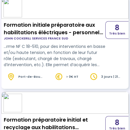
R.1311-3 du code de la santé publique et relatif à la
formation des personnes qui mettent en œuvre
les techniques d…
Formation initiale préparatoire aux
8
habilitations éléctriques - personnel
Très bien
JOHN COCKERILL SERVICES FRANCE SUD
électricien HT/BT
…rme NF C 18-510, pour des interventions en basse
et/ou haute tension, en fonction de leur futur
rôle (exécutant, chargé de travaux, chargé
d’intervention, etc.). Elle permet d’acquérir les
connaissances de base en électricité, de
comprendre les
risques
électriques, et d’adopter
Port-de-Bouc
> 0€ HT
3 jours | 21
(13)
heures
les comportements et gestes sécurisés lors des
interventions sur ou à proximité d’installations
électriques. Adaptée aux profils techniques
amenés à intervenir dans un environnement
électrique, cette formation constitu…
Formation préparatoire initial et
8
recyclage aux habilitations
Très bien