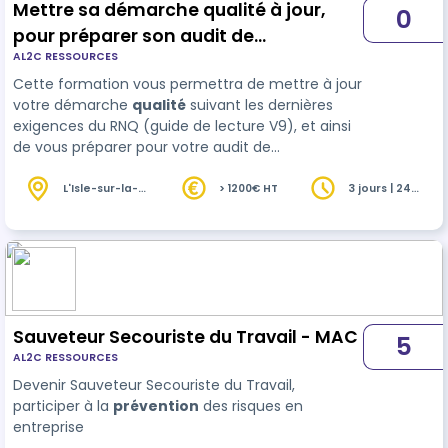
Mettre sa démarche qualité à jour,
0
pour préparer son audit de
AL2C RESSOURCES
renouvellement de certification
Cette formation vous permettra de mettre à jour
QUALIOPI
votre démarche
qualité
suivant les dernières
exigences du RNQ (guide de lecture V9), et ainsi
de vous préparer pour votre audit de
renouvellement de certification QUALIOPI plus
sereinement.
L'Isle-sur-la-
> 1200€ HT
3 jours | 24
Sorgue (84)
heures
Sauveteur Secouriste du Travail - MAC
5
AL2C RESSOURCES
Devenir Sauveteur Secouriste du Travail,
participer à la
prévention
des risques en
entreprise