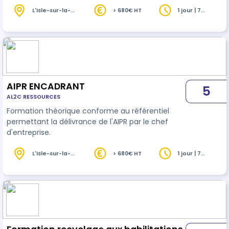
L'Isle-sur-la-
> 680€ HT
1 jour | 7
Sorgue (84)
heures
AIPR ENCADRANT
5
AL2C RESSOURCES
Formation théorique conforme au référentiel
permettant la délivrance de l'AIPR par le chef
d'entreprise.
L'Isle-sur-la-
> 680€ HT
1 jour | 7
Sorgue (84)
heures