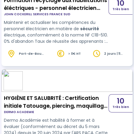
Formation recyclage aux habilitations
10
éléctriques - personnel électricien
Très bien
JOHN COCKERILL SERVICES FRANCE SUD
HT/BT
Maintenir et actualiser les compétences du
personnel électricien en matière de
sécurité
électrique, conformément à la norme NF C18-510.
0% d'abandon Taux de réussite des apprenants :
100%
Port-de-Bouc
> 0€ HT
2 jours | 11
(13)
heures
HYGIÈNE ET SALUBRITÉ : Certification
10
initiale Tatouage, piercing, maquillage
Très bien
DERMO ACADEMIE
permanent
Dermo Académie est habilité à former et à
évaluer (conformément au décret du 5 mars
2024) depuis le 20 juin 2024 par l'ARS PACA. Cette