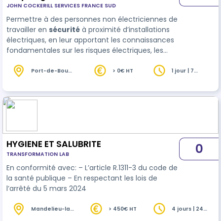
JOHN COCKERILL SERVICES FRANCE SUD
éléctriques non électricien
Permettre à des personnes non électriciennes de
travailler en
sécurité
à proximité d’installations
électriques, en leur apportant les connaissances
fondamentales sur les risques électriques, les
comportements à adopter et les limites
d’intervention. La formation prépare à l’obtention
Port-de-Bouc
> 0€ HT
1 jour | 7
(13)
heures
d’une habilitation électrique d…
HYGIENE ET SALUBRITE
0
TRANSFORMATION LAB
En conformité avec: – L’article R.1311-3 du code de
la santé publique – En respectant les lois de
l’arrêté du 5 mars 2024
Mandelieu-la-
> 450€ HT
4 jours | 24
Napoule (06)
heures