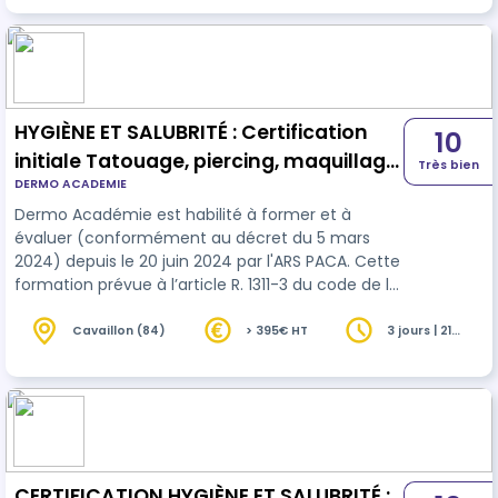
HYGIÈNE ET SALUBRITÉ : Certification
10
initiale Tatouage, piercing, maquillage
Très bien
DERMO ACADEMIE
permanent
Dermo Académie est habilité à former et à
évaluer (conformément au décret du 5 mars
2024) depuis le 20 juin 2024 par l'ARS PACA. Cette
formation prévue à l’article R. 1311-3 du code de la
santé publique est d’une durée minimale de vingt
et une heures réparties sur trois jours, dont 14
Cavaillon (84)
> 395€ HT
3 jours | 21
heures
heures de théorie (Jour 1 et Jour 2) et sept
heures (Jour 3) consacrées à la formation
pratique.
CERTIFICATION HYGIÈNE ET SALUBRITÉ :