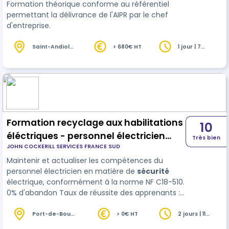
Formation théorique conforme au référentiel
permettant la délivrance de l'AIPR par le chef
d'entreprise.
Saint-Andiol
> 680€ HT
1 jour | 7
(13)
heures
Formation recyclage aux habilitations
10
éléctriques - personnel électricien
Très bien
JOHN COCKERILL SERVICES FRANCE SUD
HT/BT
Maintenir et actualiser les compétences du
personnel électricien en matière de
sécurité
électrique, conformément à la norme NF C18-510.
0% d'abandon Taux de réussite des apprenants :
100%
Port-de-Bouc
> 0€ HT
2 jours | 11
(13)
heures