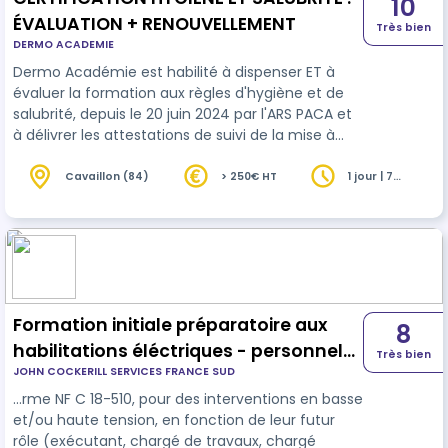
10
ÉVALUATION + RENOUVELLEMENT
Très bien
DERMO ACADEMIE
Dermo Académie est habilité à dispenser ET à
évaluer la formation aux règles d'hygiène et de
salubrité, depuis le 20 juin 2024 par l'ARS PACA et
à délivrer les attestations de suivi de la mise à
jour de la certification. Cette journée de
renouvellement de la certification est organisée
Cavaillon (84)
> 250€ HT
1 jour | 7
heures
en réponse à l’arrêté du 5 Mars 2024 paru au JO
le 13 mars 2024 pris en application de l’article
R.1311-3 du code de la santé publique et relatif à la
formation des personnes qui mettent en œuvre
les techniques d…
Formation initiale préparatoire aux
8
habilitations éléctriques - personnel
Très bien
JOHN COCKERILL SERVICES FRANCE SUD
électricien HT/BT
…rme NF C 18-510, pour des interventions en basse
et/ou haute tension, en fonction de leur futur
rôle (exécutant, chargé de travaux, chargé