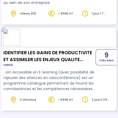
au sein de son entreprise
Alleins (13)
> 800€ HT
1 jour | 7
heures
IDENTIFIER LES GAINS DE PRODUCTIVITE
9
ET ASSIMILER LES ENJEUX QUALITE
Très bien
UNHIQ
HYGIENE SECURITE ET ENVIRONNEMENT
…ion accessible en E-learning (avec possibilité de
(QHSE) VIA L'INTELLIGENCE ARTIFICIELLE
rajouter des séances en visioconférence) est un
programme catalogue permettant de fournir les
connaissances et les compétences nécessaires
pour maîtriser l'application mobile afin de
renforcer la
qualité
, la sécurité, l'environnement,
À distance
> 840€ HT
2 jours | 14
heures
et favoriser l'adaptation des collaborateurs à la
transformation numérique. Au terme de cette
séquence de formation, le stagiaire sera capable