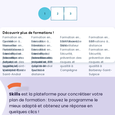
d’Assimiler les enjeux QHSE liés à la
dématérialisation, optimiser la…
1
2
3
Découvrir plus de formations !
Formation en
Formation en
Formation en
Formation en
Qualité
Formation à
Sécurité
Formation à
SSIAP Incendie
Formation à
SST
Formations à
Marseille
Formation en
Vitrolles
Formation en
Défibrillateur
Nice
distance
Habilitations à
Formation en
Sécurité à
Formation en
Formation en
Formation en
Saint-Andiol
Sécurité,
Formation en
Saint-Andiol
Sécurité,
Formations
Sécurité,
Sécurité,
prévention des
Sécurité,
Formation en
prévention des
dans Sécurité,
Formation en
prévention des
prévention des
risques et
prévention des
Achat,
risques et
prévention des
Immobilier, BTP
risques et
risques et
qualité à Saint-
risques et
logistique,
qualité à
risques et
à Saint-Andiol
qualité à
qualité à
Victor-la-Coste
qualité à Paris
transport à
Toulouse
qualité à
Compiègne
Barberey-Saint-
Saint-Andiol
distance
Sulpice
Skills
est la plateforme pour concrétiser votre
plan de formation : trouvez le programme le
mieux adapté et obtenez une réponse en
quelques clics !