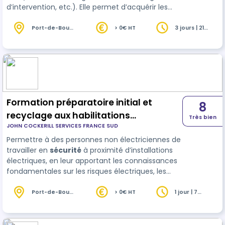
d’intervention, etc.). Elle permet d’acquérir les
connaissances de base en électricité, de
comprendre les
risques
électriques, et d’adopter
Port-de-Bouc
> 0€ HT
3 jours | 21
(13)
heures
les comportements et gestes sécurisés lors des
interventions sur ou à proximité d’installations
électriques. Adaptée aux profils techniques
amenés à intervenir dans un environnement
électrique, cette formation constitu…
Formation préparatoire initial et
8
recyclage aux habilitations
Très bien
JOHN COCKERILL SERVICES FRANCE SUD
éléctriques non électricien
Permettre à des personnes non électriciennes de
travailler en
sécurité
à proximité d’installations
électriques, en leur apportant les connaissances
fondamentales sur les risques électriques, les
comportements à adopter et les limites
d’intervention. La formation prépare à l’obtention
Port-de-Bouc
> 0€ HT
1 jour | 7
(13)
heures
d’une habilitation électrique d…