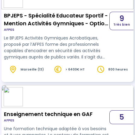
BPJEPS - Spécialité Educateur Sportif -
9
Mention Activités Gymniques - Option
Très bien
AFPES
AG Acrobatiques
Le BPJEPS Activités Gymniques Acrobatiques,
proposé par l’AFPES forme des professionnels
capables d’encadrer en sécurité des activités
gymniques auprès de publics variés. Il s’agit du
seul BPJEPS permettant l’encadrement de
compétiteurs et compétitrices. La formation
Marseille (13)
> 6400€ HT
800 heures
permet un approfondissement dans une
discipline au choix du stagiaire et s’appuie sur des
formateurs experts et des structures partenaires,
engagés dans la réussite des candidats. Après un
positionnement pédagogique, un parcours pe…
Enseignement technique en GAF
5
AFPES
Une formation technique adaptée à vos besoins