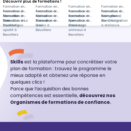
Découvrir plus de formations !
Formation en
Formation en
Formation en
Formation en
Animation à
Formation en
Animation à
Formation en
Animation à
Formation en
Animation à
Formation en
Marseille
Animation à
Formation en
Bédoin
Animation à
Formation en
Bordeaux
Animation à
Formation en
Briançon
Animation à
Formations
Blois
Animation à La
Formation en
Vierzon
Animation à
Formation en
Lyon
Animation à
Formation en
Ris-Orangis
dans Animation
Bouilladisse
Coaching
Bron
Loisirs à
Maubeuge
Soins aux
à distance
sportif à
Beuvillers
animaux à
Beuvillers
Beuvillers
Skills
est la plateforme pour concrétiser votre
plan de formation : trouvez le programme le
mieux adapté et obtenez une réponse en
quelques clics !
Parce que l’acquisition des bonnes
compétences est essentielle,
découvrez nos
Organismes de formations de confiance.