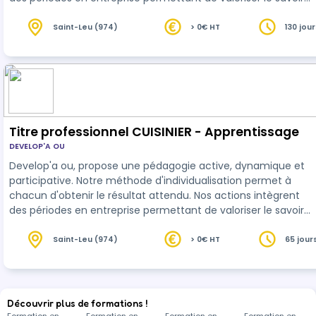
acquis.
Saint-Leu (974)
> 0€ HT
130 jour
heures
Titre professionnel CUISINIER - Apprentissage
DEVELOP'A OU
Develop'a ou, propose une pédagogie active, dynamique et
participative. Notre méthode d'individualisation permet à
chacun d'obtenir le résultat attendu. Nos actions intègrent
des périodes en entreprise permettant de valoriser le savoir
acquis en centre.
Saint-Leu (974)
> 0€ HT
65 jour
heures
Découvrir plus de formations !