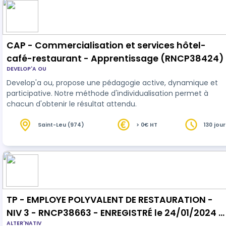
CAP - Commercialisation et services hôtel-
café-restaurant - Apprentissage (RNCP38424)
DEVELOP'A OU
Develop'a ou, propose une pédagogie active, dynamique et
participative. Notre méthode d'individualisation permet à
chacun d'obtenir le résultat attendu.
Saint-Leu (974)
> 0€ HT
130 jour
heures
TP - EMPLOYE POLYVALENT DE RESTAURATION -
NIV 3 - RNCP38663 - ENREGISTRÉ le 24/01/2024 -
ALTER'NATIV