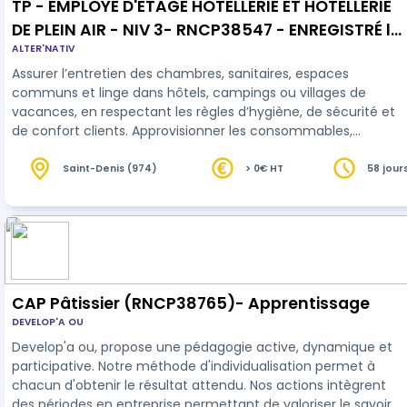
TP - EMPLOYE D'ETAGE HOTELLERIE ET HOTELLERIE
DE PLEIN AIR - NIV 3- RNCP38547 - ENREGISTRÉ le
ALTER'NATIV
25/05/2024 validité jusqu'au 25/05/2029-
Assurer l’entretien des chambres, sanitaires, espaces
Certificateur Ministère du travail
communs et linge dans hôtels, campings ou villages de
vacances, en respectant les règles d’hygiène, de sécurité et
de confort clients. Approvisionner les consommables,
contrôler le bon état des équipements, contribuer à la
fidélisation de la clientèle par la qualité du service et le soin
Saint-Denis (974)
> 0€ HT
58 jour
heures
apporté aux détails-Le détail de certification est à retrouver
sur la Fiche RNCP sur FRANCE COMPETENCE
https://www.francecompetences.fr/recherche/rncp/38547/
…
CAP Pâtissier (RNCP38765)- Apprentissage
DEVELOP'A OU
Develop'a ou, propose une pédagogie active, dynamique et
participative. Notre méthode d'individualisation permet à
chacun d'obtenir le résultat attendu. Nos actions intègrent
des périodes en entreprise permettant de valoriser le savoir