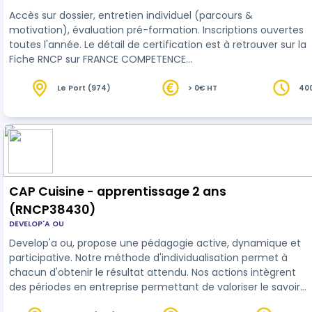
validité jusqu'au 04/06/2029 - Certificateur
Accès sur dossier, entretien individuel (parcours &
Ministère du travail
motivation), évaluation pré-formation. Inscriptions ouvertes
toutes l'année. Le détail de certification est à retrouver sur la
Fiche RNCP sur FRANCE COMPETENCE
https://www.francecompetences.fr/recherche/rncp/38663/-
Certificateur Ministère du travail
Le Port (974)
> 0€ HT
40
CAP Cuisine - apprentissage 2 ans
(RNCP38430)
DEVELOP'A OU
Develop'a ou, propose une pédagogie active, dynamique et
participative. Notre méthode d'individualisation permet à
chacun d'obtenir le résultat attendu. Nos actions intègrent
des périodes en entreprise permettant de valoriser le savoir
acquis en centre.