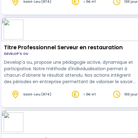
Saint-Leu (974)
> 0€ HT
130 jour
heures
Titre Professionnel Serveur en restauration
DEVELOP'A OU
Develop'a ou, propose une pédagogie active, dynamique et
participative. Notre méthode d'individualisation permet à
chacun d'obtenir le résultat attendu. Nos actions intègrent
des périodes en entreprise permettant de valoriser le savoir
acquis en centre.
Saint-Leu (974)
> 0€ HT
100 jour
heures