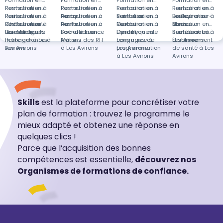
Formation en
Formation en
Formation en
Formation en
Restauration à
Formation en
Restauration à
Formation en
Restauration à
Formation en
Restauration à
Formation en
Paris
Restauration à
Formation en
Auray
Restauration à
Formation en
Saint-Leu
Restauration à
Formation en
La Seyne-sur-
Restauration à
Formations
Châteauneuf-
Restauration à
Formation en
Aurillac
Restauration à
Formation en
Guiche
Restauration à
Formation en
Mer
Bordeaux
dans
Formation en
les-Martigues
Baie-Mahault
Devenir
Formation en
Fort-de-France
Social à Les
Formation en
Dardilly
Dynamique de
Formation en
Restauration à
Secrétariat à
Formation en
manager à Les
Petite enfance à
Avirons
Métiers des RH
commerce à
Langages de
distance
Les Avirons
Établissement
Avirons
Les Avirons
à Les Avirons
Les Avirons
programmation
de santé à Les
à Les Avirons
Avirons
Skills
est la plateforme pour concrétiser votre
plan de formation : trouvez le programme le
mieux adapté et obtenez une réponse en
quelques clics !
Parce que l’acquisition des bonnes
compétences est essentielle,
découvrez nos
Organismes de formations de confiance.