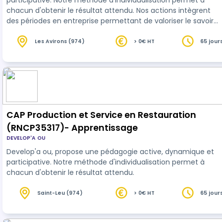
participative. Notre méthode d'individualisation permet à
chacun d'obtenir le résultat attendu. Nos actions intègrent
des périodes en entreprise permettant de valoriser le savoir
acquis en centre.
Les Avirons (974)
> 0€ HT
65 jour
heures
CAP Production et Service en Restauration
(RNCP35317)- Apprentissage
DEVELOP'A OU
Develop'a ou, propose une pédagogie active, dynamique et
participative. Notre méthode d'individualisation permet à
chacun d'obtenir le résultat attendu.
Saint-Leu (974)
> 0€ HT
65 jour
heures