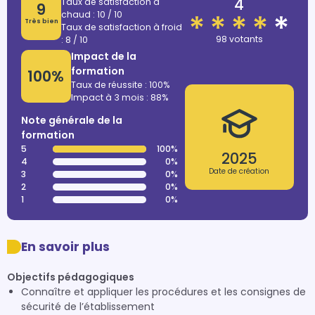
4
Taux de satisfaction à
9
chaud : 10 / 10
Très bien
Taux de satisfaction à froid
98 votants
: 8 / 10
Impact de la
formation
100%
Taux de réussite : 100%
Impact à 3 mois : 88%
Note générale de la
formation
5
100%
2025
4
0%
Date de création
3
0%
2
0%
1
0%
En savoir plus
Objectifs pédagogiques
Connaître et appliquer les procédures et les consignes de
sécurité de l’établissement