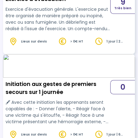
9
Très bien
Exercice d'évacuation générale. L'exercice peut
être organisé de manière préparé ou inopiné,
avec ou sans fumigène. Un débriefing est
réalisé à l'issue de l'exercice. Un compte-rendu
avec le détail chronologique des évènements,
les points fort et les points à améliorer est
Lieux sur devis
> 0€ HT
1 jour | 2
heures
rédigé par le conseiller technique-formateur. ⛑
Il est possible de réaliser un scénario impliquant
les sauveteurs secouristes du travail (SST) de
votre établissement pendant l'exercice. 📌
N'hésitez pas à nous solliciter pou…
Initiation aux gestes de premiers
0
secours sur 1 journée
🖋 Avec cette initiation les apprenants seront
capables de : - Donner l'alerte, - Réagir face à
une victime qui s'étouffe, - Réagir face à une
victime présentant une hémorragie externe, -
Réagir face à une victime inconsciente qui
respire - Prendre en charge un arrêt cardiaque
Lieux sur devis
> 0€ HT
1 jour | 6