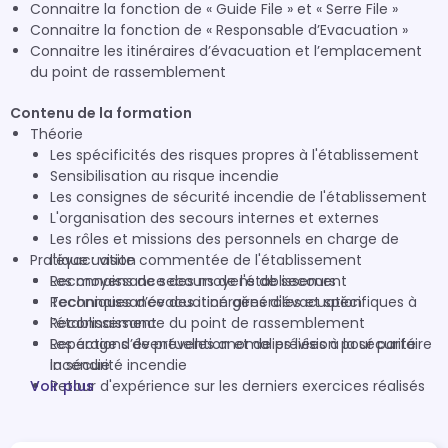
Connaitre la fonction de « Guide File » et « Serre File »
Connaitre la fonction de « Responsable d’Evacuation »
Connaitre les itinéraires d’évacuation et l’emplacement
du point de rassemblement
Contenu de la formation
Théorie
Les spécificités des risques propres à l'établissement
Sensibilisation au risque incendie
Les consignes de sécurité incendie de l'établissement
L'organisation des secours internes et externes
Les rôles et missions des personnels en charge de
Pratique : visite commentée de l'établissement
l'évacuation
Les moyens de secours de l'établissement
Reconnaissance des moyens de secours
Techniques d’évacuation générales et spécifiques à
Reconnaissance des itinéraires d'évacuation
l’établissement
Reconnaissance du point de rassemblement
Les actions de prévention et de prévision pour parfaire
Repérage d’éventuelles anomalies liées à la sécurité
la sécurité incendie
incendie
Voir plus
Retour d'expérience sur les derniers exercices réalisés