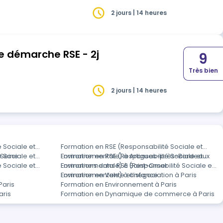
2 jours | 14 heures
e démarche RSE - 2j
9
Très bien
2 jours | 14 heures
 Sociale et
Formation en RSE (Responsabilité Sociale et
-Seine
 Sociale et
Environnementale) à Artigues-près-Bordeaux
Formation en RSE (Responsabilité Sociale et
 Sociale et
Environnementale) à Saint-Omer
Formations dans RSE (Responsabilité Sociale et
Environnementale) à distance
Formation en Vente et négociation à Paris
Paris
Formation en Environnement à Paris
aris
Formation en Dynamique de commerce à Paris