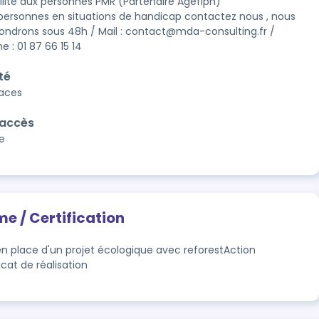
ilité aux personnes PMR (Partenaire Agefiph)

 personnes en situations de handicap contactez nous , nous 
ondrons sous 48h / Mail : contact@mda-consulting.fr / 
 : 01 87 66 15 14
té
laces
'accès
e
me / Certification
en place d'un projet écologique avec reforestAction
icat de réalisation