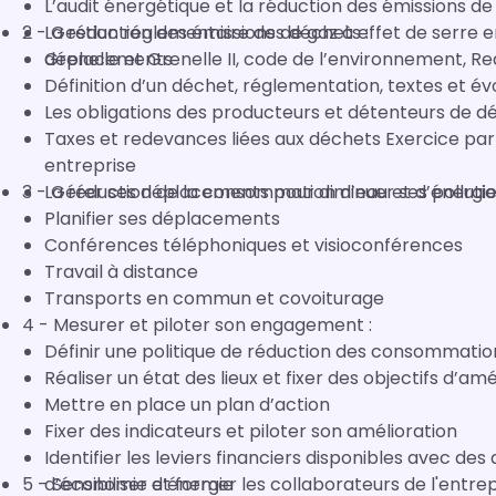
L’audit énergétique et la réduction des émissions d
2 - Gestion réglementaire des déchets :
La réduction des émissions de gaz à effet de serre e
déplacements
Grenelle et Grenelle II, code de l’environnement, R
Définition d’un déchet, réglementation, textes et év
Les obligations des producteurs et détenteurs de d
Taxes et redevances liées aux déchets Exercice partic
entreprise
3 - Gérer ses déplacements pour diminuer ses pollution
La réduction de la consommation d’eau et d’énergie 
Planifier ses déplacements
Conférences téléphoniques et visioconférences
Travail à distance
Transports en commun et covoiturage
4 - Mesurer et piloter son engagement :
Définir une politique de réduction des consommatio
Réaliser un état des lieux et fixer des objectifs d’amé
Mettre en place un plan d’action
Fixer des indicateurs et piloter son amélioration
Identifier les leviers financiers disponibles avec des
5 - Sensibiliser et former les collaborateurs de l'entrep
d’économie d’énergie