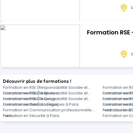
d’interdépendance e
L
Formation RSE 
L
Découvrir plus de formations !
Formation en RSE (Responsabilité Sociale et
Formation en RS
Environnementale) à Béziers
Formation en RSE (Responsabilité Sociale et
Environnementa
Formation en RS
Environnementale) à Cergy
Formation en RSE (Responsabilité Sociale et
Environnement
Formation en RS
Environnementale) à Longvic
Formation en Gestion d'équipes à Paris
Environnemental
Formation en In
Formation en Communication professionnelle à
relationnelle à 
Formation en Bu
Paris
Formation en Sécurité à Paris
Formation en Co