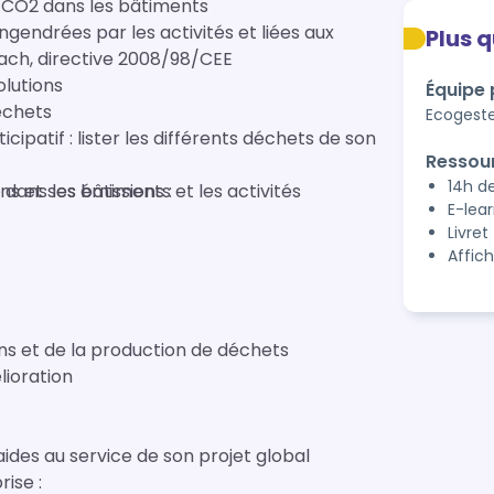
e CO2 dans les bâtiments
ngendrées par les activités et liées aux
Plus 
each, directive 2008/98/CEE
olutions
Équipe
échets
Ecogeste
ipatif : lister les différents déchets de son
Ressou
14h d
s et ses émissions :
dans les bâtiments et les activités
E-lea
Livret
Affich
ns et de la production de déchets
lioration
 aides au service de son projet global
rise :