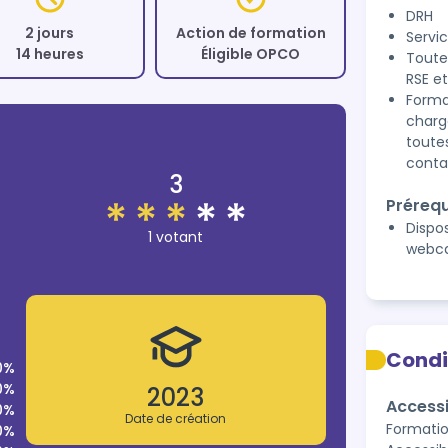
DRH
2 jours
Action de formation
Servi
14 heures
Éligible OPCO
Toute
RSE e
Forma
charg
toute
conta
3
Prérequ
Dispo
1 votant
webca
Condi
0%
0%
2023
Accessi
0%
Date de création
Formation
0%