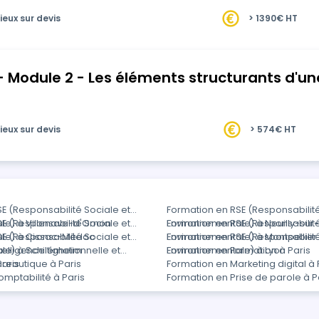
t les i…
ieux sur devis
> 1390€ HT
- Module 2 - Les éléments structurants d'un
ieux sur devis
> 574€ HT
E (Responsabilité Sociale et
Formation en RSE (Responsabilité
le) à Villenave-d'Ornon
E (Responsabilité Sociale et
Environnementale) à Neuilly-sur
Formation en RSE (Responsabilité
ale) à Cissac-Médoc
E (Responsabilité Sociale et
Environnementale) à Montpellier
Formation en RSE (Responsabilité
e) à Schiltigheim
telligence émotionnelle et
Environnementale) à Lyon
Formation en Formation à Paris
Paris
reautique à Paris
Formation en Marketing digital à 
mptabilité à Paris
Formation en Prise de parole à P