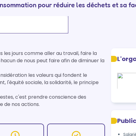
nsommation pour réduire les déchets et sa fa
les jours comme aller au travail, faire la 
L'org
 chacun de nous peut faire afin de diminuer la 
sidération les valeurs qui fondent le 
'équité sociale, la solidarité, le principe 
stes, c'est prendre conscience des 
conséquences sociales et environnementales de chacune de nos actions. 
Publi
Salari