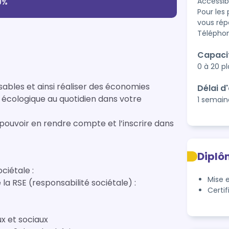
Accessib
0%
Pour les
vous rép
Téléphone
Capaci
0 à 20 p
ables et ainsi réaliser des économies
Délai d
écologique au quotidien dans votre
1 semain
 pouvoir en rendre compte et l’inscrire dans
Diplô
ciétale :
Mise 
 RSE (responsabilité sociétale) :
Certif
x et sociaux