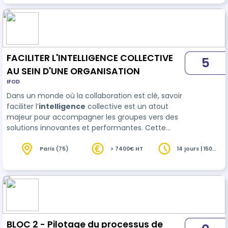
FACILITER L'INTELLIGENCE COLLECTIVE
5
AU SEIN D'UNE ORGANISATION
IFOD
Dans un monde où la collaboration est clé, savoir
faciliter l’
intelligence
collective est un atout
majeur pour accompagner les groupes vers des
solutions innovantes et performantes. Cette
formation complète vous permettra d’acquérir
les compétences essentielles pour concevoir,
Paris (75)
> 7400€ HT
14 jours | 150
heures
animer et structurer des ateliers collab…
BLOC 2 - Pilotage du processus de