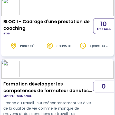
BLOC 1 - Cadrage d'une prestation de
10
coaching
Très bien
IFOD
Paris (75)
> 1540€ HT
4 jours | 55
heures
Formation développer les
0
compétences de formateur dans les
MVR PERFORMANCE
situations de formation à forte charge
…rance au travail, leur mécontentement vis à vis
émotionnelle
de la qualité de vie comme le manque de
moyens et des conditions de travail. Les