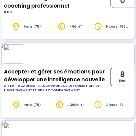
0
coaching professionnel
IFOD
Paris (75)
> 0€ HT
9 jours | 163
heures
Accepter et gérer ses émotions pour
8
développer une intelligence nouvelle
Bien
AFFEA - ACADÉMIE FRANCOPHONE DE LA FORMATION, DE
L'ENSEIGNEMENT ET DE L'ACCOMPAGNEMENT
Paris (75)
> 300€ HT
2 jours | 14
heures