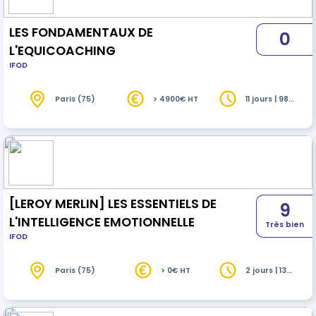
LES FONDAMENTAUX DE
0
L'EQUICOACHING
IFOD
Paris (75)
> 4900€ HT
11 jours | 98
heures
[LEROY MERLIN] LES ESSENTIELS DE
9
L'INTELLIGENCE EMOTIONNELLE
Très bien
IFOD
Paris (75)
> 0€ HT
2 jours | 13
heures