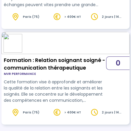
échanges peuvent vites prendre une grande
place dans les interventions. Former dans ce
contexte de forte charge
émotionnelle
Paris (75)
> 400€ HT
2 jours | 14
heures
demande certaines compétences
comportementales et outils. Cette formation
propose de développer des leviers pertinents
utilisables en toute circonstance de formation et
d'apprentissage.
Formation : Relation soignant soigné -
0
communication thérapeutique
MVR PERFORMANCE
Cette formation vise à approfondir et améliorer
la qualité de la relation entre les soignants et les
soignés. Elle se concentre sur le développement
des compétences en communication,
l'empathie, et la compréhension des besoins
émotionnels et psychologiques des patients. Les
Paris (75)
> 400€ HT
2 jours | 14
heures
participants apprendront des techniques pour
établir une relation de confiance, gérer les