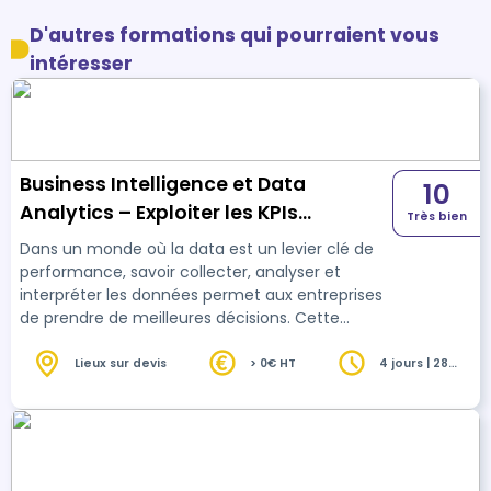
D'autres formations qui pourraient vous
intéresser
Business Intelligence et Data
10
Analytics – Exploiter les KPIs
Très bien
(découverte Looker)
Dans un monde où la data est un levier clé de
performance, savoir collecter, analyser et
interpréter les données permet aux entreprises
de prendre de meilleures décisions. Cette
formation vous apprendra à structurer et
exploiter vos données grâce à Looker, Power BI,
Lieux sur devis
> 0€ HT
4 jours | 28
heures
Google Search Console et GA4, avec un focus
particulier sur les KPIs et les stratégies de
visualisation des données.