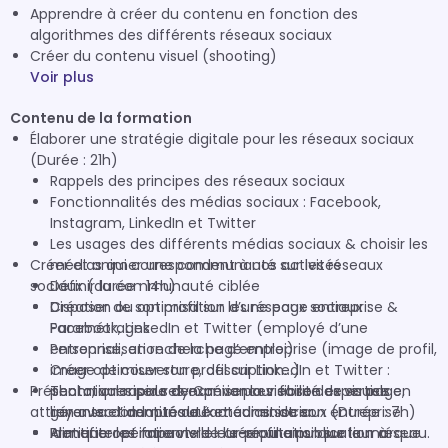
Apprendre à créer du contenu en fonction des
algorithmes des différents réseaux sociaux
Créer du contenu visuel (shooting)
Voir plus
Contenu de la formation
Élaborer une stratégie digitale pour les réseaux sociaux
(Durée : 21h)
Rappels des principes des réseaux sociaux
Fonctionnalités des médias sociaux : Facebook,
Instagram, LinkedIn et Twitter
Les usages des différents médias sociaux & choisir les
Créer et animer une communauté sur les réseaux
médias qui correspondent à nos activités
sociaux (durée : 14h)
Définir la communauté ciblée
Création ou optimisation d’une page entreprise &
Disposer de son profil sur les réseaux sociaux :
Paramétrages
Facebook, LinkedIn et Twitter (employé d’une
Personnalisation de la page entreprise (image de profil,
entreprise, en recherche d’emploi)
image de couverture, description…)
Créer optimiser son profil sur LinkedIn et Twitter :
Présentation rapide de Canva pour faire des visuels
Techniques pour dynamiser la visibilité de sa page,
photo, valoriser ses expériences et son expertise en
attrayants et adaptés aux médias sociaux (Durée : 7h)
gérer sa communauté et administrer
lien avec l’identité de l’acteur et de son entreprise
Identifier les impacts de l’e-réputation sur la marque
Alimenter et faire vivre leur profil ainsi que leur réseau.
Pratique opérationnelle : créer une publication à