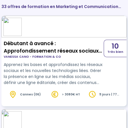
33 offres de formation en Marketing et Communication
d'entreprise
Débutant à avancé :
10
Approfondissement réseaux sociaux
Très bien
VANESSA CANO - FORMATION & CO
(algorithme et création de contenu)
Apprenez les bases et approfondissez les réseaux
sociaux et les nouvelles technologies liées. Gérer
la présence en ligne sur les médias sociaux,
définir une ligne éditoriale, créer des contenus
qualitatifs et dynamiques. Mesurer l'impact avec
des chiffres concrets. Identifier les pistes
Cannes (06)
> 3080€ HT
11 jours | 77
heures
d'amélioration. Apprendre à créer du contenu
(shooting photo vidéo). Comprendre et analyser
les algorithmes des réseaux sociaux.