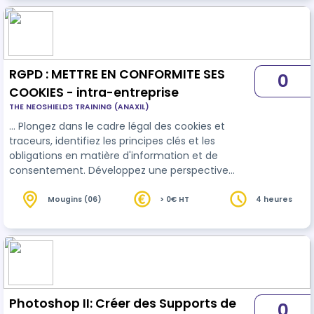
prospects et, par conséquent, augmenter le
chiffre d'affaires de votre agence immobilière.
RGPD : METTRE EN CONFORMITE SES
0
COOKIES - intra-entreprise
THE NEOSHIELDS TRAINING (ANAXIL)
… Plongez dans le cadre légal des cookies et
traceurs, identifiez les principes clés et les
obligations en matière d'information et de
consentement. Développez une perspective
opérationnelle et pragmatique pour gérer les
cookies dans un contexte
marketing
tout en
Mougins (06)
> 0€ HT
4 heures
évaluant les risques liés à la non-conformité.
Équipez vous d'outils essentiels pour une mise en
conformité durable et efficace en matière de
cookies.
Photoshop II: Créer des Supports de
0