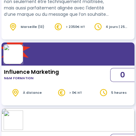
non seulement être techniquement maîtrisée,
mais aussi parfaitement alignée avec l'identité
d’une marque ou du message que l’on souhaite
faire passer. Nous vous proposons une formation
complète pour internaliser ces compétences es…
Marseille (13)
> 2350€ HT
4 jours | 25
heures
Influence Marketing
0
N&M FORMATION
À distance
> 0€ HT
5 heures