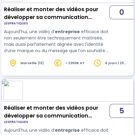
Réaliser et monter des vidéos pour
0
développer sa communication
LESPRATIQUES
digitale (certifiant)
Aujourd'hui, une vidéo d’
entreprise
efficace doit
non seulement être techniquement maîtrisée,
mais aussi parfaitement alignée avec l'identité
d’une marque ou du message que l’on souhaite
faire passer. Nous vous proposons une formation
complète pour internaliser ces compétences es…
Marseille (13)
> 2350€ HT
4 jours | 25
heures
Réaliser et monter des vidéos pour
5
développer sa communication
LESPRATIQUES
digitale (certifiant)
Aujourd'hui, une vidéo d’
entreprise
efficace doit