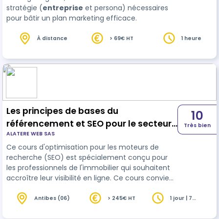
stratégie (
entreprise
et persona) nécessaires
pour bâtir un plan marketing efficace.
À distance
> 69€ HT
1 heure
Les principes de bases du
10
référencement et SEO pour le secteur
Très bien
ALATERE WEB SAS
de l'immobilier - niveau débutant
Ce cours d'optimisation pour les moteurs de
recherche (SEO) est spécialement conçu pour
les professionnels de l'immobilier qui souhaitent
accroître leur visibilité en ligne. Ce cours convient
également aux débutants en référencement et
vise à transformer votre site web en un outil de
Antibes (06)
> 245€ HT
1 jour | 7
heures
génération de trafic qui peut attirer plus de