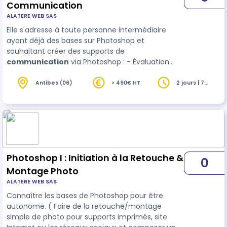
Communication
ALATERE WEB SAS
Elle s'adresse à toute personne intermédiaire
ayant déjà des bases sur Photoshop et
souhaitant créer des supports de
communication
via Photoshop : - Évaluation
initiale : mise en situation pour évaluer les acquis
et lacunes de chaque stagiaire. - Évaluation
Antibes (06)
> 490€ HT
2 jours | 7
heures
continue de la progression (au cours des
exercices de mise en application) : contrôle de
l’acquisition des notion…
Photoshop I : Initiation à la Retouche &
0
Montage Photo
ALATERE WEB SAS
Connaître les bases de Photoshop pour être
autonome. ( Faire de la retouche/montage
simple de photo pour supports imprimés, site