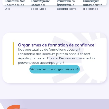
Paris
Sécurité à Alès
Formation en
Saint-Agnant
Sécurité à
Formation en
Villenave-
Sécurité à
Formation en
Compiègne
Sécurité à
Formations
Sécurité à Les
Delme
Sécurité à
d'Ornon
Épinay-sous-
Sécurité à
Lattes
dans Sécurité
Ulis
Saint-Malo
Sénart
Deuil-la-Barre
à distance
Organismes de formation de confiance !
Nos prestataires de formations couvrent
l’ensemble des secteurs professionnels et sont
répartis partout en France. Découvrez comment ils
peuvent vous accompagner !
Découvrez nos organismes