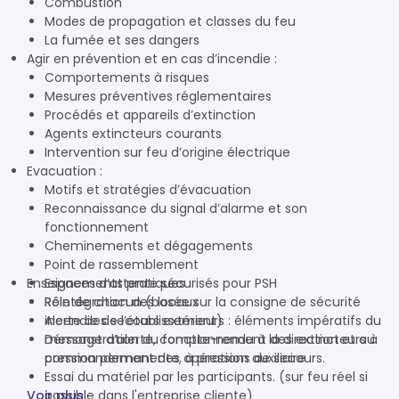
Combustion
Modes de propagation et classes du feu
La fumée et ses dangers
Agir en prévention et en cas d’incendie :
Comportements à risques
Mesures préventives réglementaires
Procédés et appareils d’extinction
Agents extincteurs courants
Intervention sur feu d’origine électrique
Evacuation :
Motifs et stratégies d’évacuation
Reconnaissance du signal d’alarme et son
fonctionnement
Cheminements et dégagements
Point de rassemblement
Enseignements pratiques :
Espaces d’attente sécurisés pour PSH
Réintégration des locaux
Rôle de chacun (basée sur la consigne de sécurité
Alerte des secours extérieurs : éléments impératifs du
incendie de l’établissement)
message d’alerte, compte-rendu à la direction et au
Démonstration du fonctionnement des extincteurs à
commandement des opérations de secours.
pression permanente, à pression auxiliaire
Essai du matériel par les participants. (sur feu réel si
Voir plus
possible dans l'entreprise cliente)