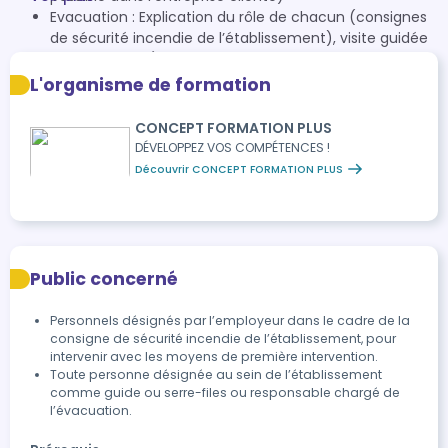
Evacuation : Explication du rôle de chacun (consignes
de sécurité incendie de l’établissement), visite guidée
et explicative (problématiques éventuelles de flux,
dispositifs d’alarme et d’alerte, ensemble des matériels
L'organisme de formation
de sécurité incendie).
A la demande de l’employeur, exercice d’évacuation
CONCEPT FORMATION PLUS
possible en fin de journée.
DÉVELOPPEZ VOS COMPÉTENCES !
Découvrir CONCEPT FORMATION PLUS
Public concerné
Personnels désignés par l’employeur dans le cadre de la
consigne de sécurité incendie de l’établissement, pour
intervenir avec les moyens de première intervention.
Toute personne désignée au sein de l’établissement
comme guide ou serre-files ou responsable chargé de
l’évacuation.