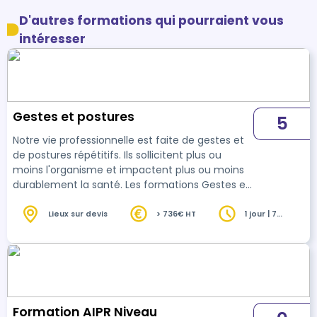
D'autres formations qui pourraient vous
intéresser
Gestes et postures
5
Notre vie professionnelle est faite de gestes et
de postures répétitifs. Ils sollicitent plus ou
moins l'organisme et impactent plus ou moins
durablement la santé. Les formations Gestes et
Postures font prendre conscience des risques,
de la réglementation et des solutions qui
Lieux sur devis
> 736€ HT
1 jour | 7
heures
existent. Modalités d'accès : Entretien d'analyse
des besoins et dossier administratif complet au
minimum 2 semaines avant le début de la
formation.
Formation AIPR Niveau