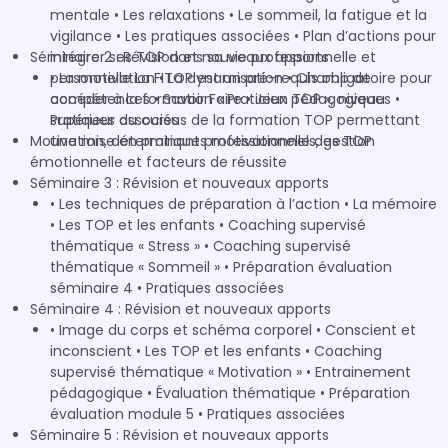
mentale • Les relaxations • Le sommeil, la fatigue et la
vigilance • Les pratiques associées • Plan d’actions pour
Séminaire 2 : Révision et nouveaux apports
intégrer ses TOP dans sa vie professionnelle et
personnelle La FITOP est un pré-requis obligatoire pour
• La motivation • La dynamisation • Champ de
accéder à la formation « Praticien TOP », niveau
compétences • Savoir Faire • Jeux pédagogiques •
supérieur du cursus de la formation TOP permettant
Pratiques associés
Motivation, déterminants motivationnels, gestion
une mise en pratique professionnelle des TOP.
émotionnelle et facteurs de réussite
Séminaire 3 : Révision et nouveaux apports
• Les techniques de préparation à l’action • La mémoire
• Les TOP et les enfants • Coaching supervisé
thématique « Stress » • Coaching supervisé
thématique « Sommeil » • Préparation évaluation
séminaire 4 • Pratiques associées
Séminaire 4 : Révision et nouveaux apports
• Image du corps et schéma corporel • Conscient et
inconscient • Les TOP et les enfants • Coaching
supervisé thématique « Motivation » • Entrainement
pédagogique • Évaluation thématique • Préparation
évaluation module 5 • Pratiques associées
Séminaire 5 : Révision et nouveaux apports