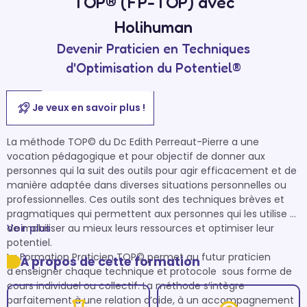
TOP® (FP-TOP) avec
Holihuman
Devenir Praticien en Techniques
d'Optimisation du Potentiel®
Je veux en savoir plus !
La méthode TOP© du Dc Edith Perreaut-Pierre a une 
vocation pédagogique et pour objectif de donner aux 
personnes qui la suit des outils pour agir efficacement et de 
manière adaptée dans diverses situations personnelles ou 
professionnelles. Ces outils sont des techniques brèves et 
pragmatiques qui permettent aux personnes qui les utilise 
de mobiliser au mieux leurs ressources et optimiser leur 
Voir plus
potentiel. 

La Formation Praticien TOP© permet au futur praticien 
À propos de cette formation
d'enseigner chaque technique et protocole  sous forme de 
cours individuel ou collectif. La méthode s’intègre 
parfaitement à une relation d’aide, à un accompagnement 