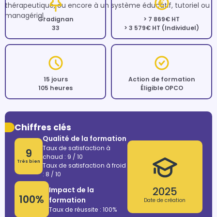
thérapeutique, ou encore à un système éducatif, tutoriel ou 
managérial.
Gradignan
> 7 869€ HT
33
> 3 579€ HT (Individuel)
15 jours
Action de formation
105 heures
Éligible OPCO
Chiffres clés
Qualité de la formation
Taux de satisfaction à
9
chaud : 9 / 10
Très bien
Taux de satisfaction à froid
: 8 / 10
2025
Impact de la
100%
formation
Date de création
Taux de réussite : 100%