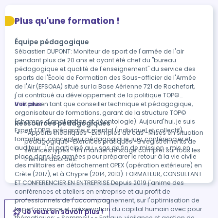
Plus qu'une formation !
Équipe pédagogique
Sébastien DUPONT: Moniteur de sport de l'armée de l'air
pendant plus de 20 ans et ayant été chef du "bureau
pédagogique et qualité de l'enseignement" du service des
sports de l'École de Formation des Sous-officier de l'Armée
de l'Air (EFSOAA) situé sur la Base Aérienne 721 de Rochefort,
j'ai contribué au développement de la politique TOP©
militaire en tant que conseiller technique et pédagogique,
Voir plus
organisateur de formations, garant de la structure TOP©
(champs d'application et déontologie). Aujourd'hui, je suis
Ressources pédagogiques
Expert TOP©, préparateur mental (individuel et collectif),
-Apports théoriques -Exemples de cas -Mises en situation
formateur, concepteur pédagogique, jury, conférencier et
pédagogique -Exercices pratiques -Enregistrements de
auditeur. J'ai participé au « sas de fin de mission » mis en
séances types -Un manuel de stage complet sur tous les
place dans les armées pour préparer le retour à la vie civile
thèmes abordés.
des militaires en détachement OPEX (opération extérieure) en
Crète (2017), et à Chypre (2014, 2013). FORMATEUR, CONSULTANT
ET CONFERENCIER EN ENTREPRISE Depuis 2019 j'anime des
conférences et ateliers en entreprise et au profit de
professionnels de l'accompagnement, sur l'optimisation de
la performance et préservation du capital humain avec pour
Je veux en savoir plus !
thématiques: « Sommeil » « Fatigue, vigilance et gestion de