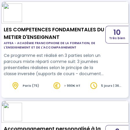
LES COMPETENCES FONDAMENTALES DU
10
METIER D'ENSEIGNANT
Très bien
AFFEA - ACADÉMIE FRANCOPHONE DE LA FORMATION, DE
L'ENSEIGNEMENT ET DE L'ACCOMPAGNEMENT
Ce programme est réalisé en 3 parties selon un
parcours mixte réparti comme suit: 3 journées
présentielles réalisées selon le principe de la
classe inversée (supports de cours - documents
et vidéos - envoyés avant la classe présentielle),
une supervision en inter et post sessions et 2
Paris (75)
> 990€ HT
5 jours | 36
heures
journées réalisées 3 mois plus tard. La validation
en vue de l'obtention du certificat de maîtrise
étant une option payante
Accompagnement personnalisé à la