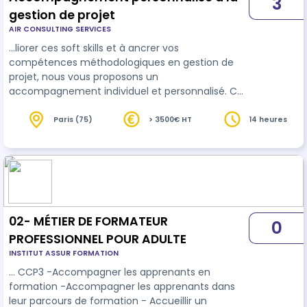
3
gestion de projet
AIR CONSULTING SERVICES
…liorer ces soft skills et à ancrer vos
compétences méthodologiques en gestion de
projet, nous vous proposons un
accompagnement individuel et personnalisé. Ce
tutorat est 100% personnalisable, au plus proche
de vos difficultés et de la réalité
professionnel
le
Paris (75)
> 3500€ HT
14 heures
que vous vivez. Par un changement dans vos
habitudes, nos coachs ayant une réelle
expérience dans la gestion de projet vous
accompagnent vers la réussite de bout en bout !
02- MÉTIER DE FORMATEUR
0
PROFESSIONNEL POUR ADULTE
INSTITUT ASSUR FORMATION
… CCP3 -Accompagner les apprenants en
formation -Accompagner les apprenants dans
leur parcours de formation - Accueillir un