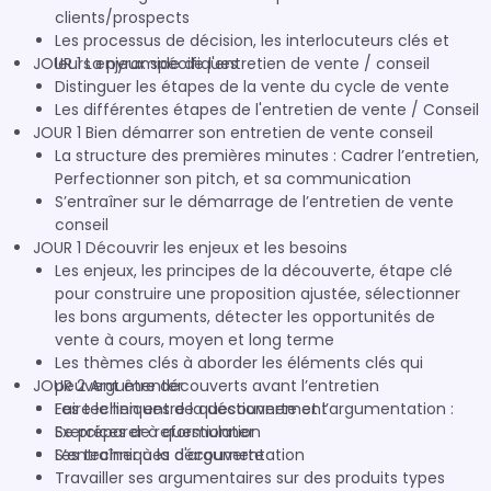
clients/prospects
Les processus de décision, les interlocuteurs clés et
leurs enjeux spécifiques
JOUR 1 La pyramide de l'entretien de vente / conseil
Distinguer les étapes de la vente du cycle de vente
Les différentes étapes de l'entretien de vente / Conseil
JOUR 1 Bien démarrer son entretien de vente conseil
La structure des premières minutes : Cadrer l’entretien,
Perfectionner son pitch, et sa communication
S’entraîner sur le démarrage de l’entretien de vente
conseil
JOUR 1 Découvrir les enjeux et les besoins
Les enjeux, les principes de la découverte, étape clé
pour construire une proposition ajustée, sélectionner
les bons arguments, détecter les opportunités de
vente à cours, moyen et long terme
Les thèmes clés à aborder les éléments clés qui
JOUR 2 Argumenter
peuvent être découverts avant l’entretien
Les techniques de questionnement
Faire le lien entre la découverte et l’argumentation :
Se préparer à questionner
Exercices de reformulation
S’entraîner à la découverte
Les techniques d'argumentation
Travailler ses argumentaires sur des produits types