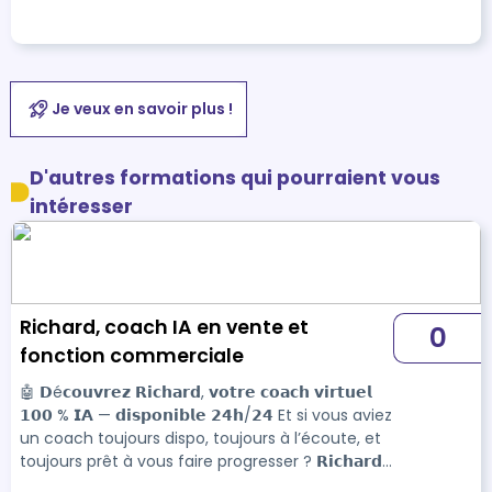
Je veux en savoir plus !
D'autres formations qui pourraient vous
intéresser
Richard, coach IA en vente et
0
fonction commerciale
🤖 𝗗é𝗰𝗼𝘂𝘃𝗿𝗲𝘇 𝗥𝗶𝗰𝗵𝗮𝗿𝗱, 𝘃𝗼𝘁𝗿𝗲 𝗰𝗼𝗮𝗰𝗵 𝘃𝗶𝗿𝘁𝘂𝗲𝗹
𝟭𝟬𝟬 % 𝗜𝗔 — 𝗱𝗶𝘀𝗽𝗼𝗻𝗶𝗯𝗹𝗲 𝟮𝟰𝗵/𝟮𝟰 Et si vous aviez
un coach toujours dispo, toujours à l’écoute, et
toujours prêt à vous faire progresser ? 𝗥𝗶𝗰𝗵𝗮𝗿𝗱,
notre tuteur virtuel propulsé par l’intelligence