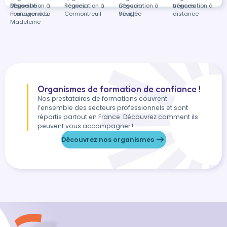
Marseille
négociation à
Devenir
Rennes
négociation à
Cesson-
négociation à
Vannes
négociation à
Foulayronnes
manager à La
Cormontreuil
Sévigné
Vouillé
distance
Madeleine
Organismes de formation de confiance !
Nos prestataires de formations couvrent
l’ensemble des secteurs professionnels et sont
répartis partout en France. Découvrez comment ils
peuvent vous accompagner !
Découvrez nos organismes