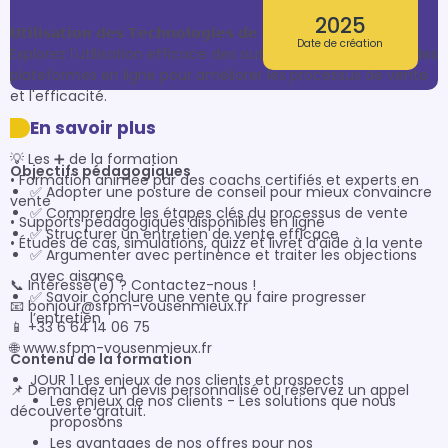
2025
𝗨𝘁𝗶𝗹𝗶𝘀𝗮𝘁𝗶𝗼𝗻 𝗱𝗲𝘀 𝗧𝗲𝗰𝗵𝗻𝗼𝗹𝗼𝗴𝗶𝗲𝘀 𝗱𝗲 𝗩𝗲𝗻𝘁𝗲 :

Date de création
Explorez l'utilisation efficace des outils technologiques et des 
plateformes en ligne pour améliorer les processus de vente 
et l'efficacité.

En savoir plus
💡 Les ➕ de la formation

Objectifs pédagogiques
• Formation animée par des coachs certifiés et experts en 
✅ Adopter une posture de conseil pour mieux convaincre
vente

✅ Comprendre les étapes clés du processus de vente
• Supports pédagogiques disponibles en ligne

✅ Structurer un entretien de vente efficace
• Études de cas, simulations, quizz et livret d’aide à la vente

✅ Argumenter avec pertinence et traiter les objections
avec aisance
📞 Intéressé(e) ? Contactez-nous !

✅ Savoir conclure une vente ou faire progresser
📧 bonjour@sfpm-vousenmieux.fr

l’entretien
📱 +33 6 64 14 06 75

🌐 www.sfpm-vousenmieux.fr

Contenu de la formation
JOUR 1 Les enjeux de nos clients et prospects
📌 Demandez un devis personnalisé ou réservez un appel 
Les enjeux de nos clients - Les solutions que nous
découverte gratuit.
proposons
Les avantages de nos offres pour nos