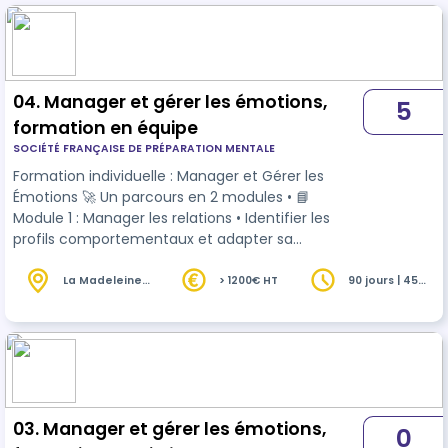
04. Manager et gérer les émotions,
5
formation en équipe
SOCIÉTÉ FRANÇAISE DE PRÉPARATION MENTALE
Formation individuelle : Manager et Gérer les
Émotions 🚀 Un parcours en 2 modules • 📘
Module 1 : Manager les relations • Identifier les
profils comportementaux et adapter sa
communication • Développer son influence et sa
flexibilité relationnelle • Gérer efficacement les
La Madeleine
> 1200€ HT
90 jours | 45
(59)
heures
situations difficiles • 📗 Module 2 : Gérer les
émotions avec le programme RALEENTIR© •
Respiration, Attention, Lâcher-prise, Émotions,
ENTrainement, Imagerie, Réussir • Gestion du
stress, confiance, visualisation, fixation d’o…
03. Manager et gérer les émotions,
0