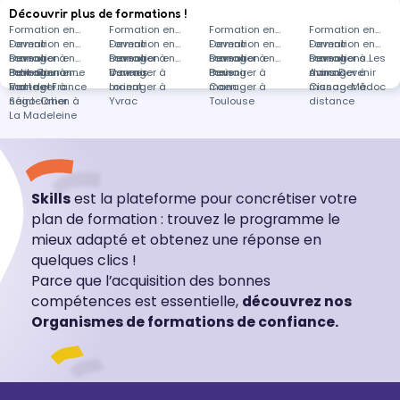
mieux accompagner, guider et inspirer les autres.
Découvrir plus de formations !
Au cours de cette formation, vous découvrirez
Formation en
Formation en
Formation en
Formation en
Devenir
Formation en
comment utiliser le PCM…
Devenir
Formation en
Devenir
Formation en
Devenir
Formation en
manager à
Devenir
Formation en
manager à
Devenir
Formation en
manager à
Devenir
Formation en
manager à Les
Devenir
Formations
Petit-Couronne
manager à
Devenir
Formation en
Vannes
manager à
Devenir
Paris
manager à
Devenir
Avirons
manager à
dans Devenir
Fort-de-France
manager à
Vente et
Lorient
manager à
Caen
manager à
Cissac-Médoc
manager à
Saint-Omer
négociation à
Yvrac
Toulouse
distance
La Madeleine
Skills
est la plateforme pour concrétiser votre
plan de formation : trouvez le programme le
mieux adapté et obtenez une réponse en
quelques clics !
Parce que l’acquisition des bonnes
compétences est essentielle,
découvrez nos
Organismes de formations de confiance.