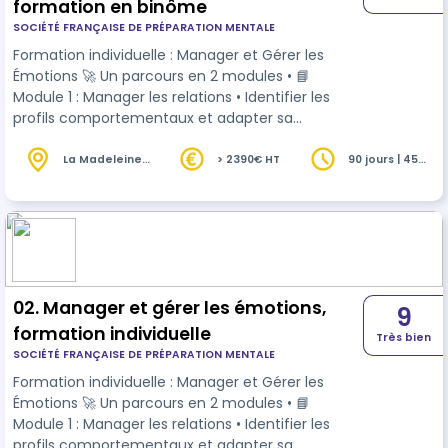
formation en binôme
SOCIÉTÉ FRANÇAISE DE PRÉPARATION MENTALE
Formation individuelle : Manager et Gérer les
Émotions 🚀 Un parcours en 2 modules • 📘
Module 1 : Manager les relations • Identifier les
profils comportementaux et adapter sa
communication • Développer son influence et sa
flexibilité relationnelle • Gérer efficacement les
La Madeleine
> 2390€ HT
90 jours | 45
(59)
heures
situations difficiles • 📗 Module 2 : Gérer les
émotions avec le programme RALEENTIR© •
Respiration, Attention, Lâcher-prise, Émotions,
ENTrainement, Imagerie, Réussir • Gestion du
stress, confiance, visualisation, fixation d’o…
02. Manager et gérer les émotions,
9
formation individuelle
Très bien
SOCIÉTÉ FRANÇAISE DE PRÉPARATION MENTALE
Formation individuelle : Manager et Gérer les
Émotions 🚀 Un parcours en 2 modules • 📘
Module 1 : Manager les relations • Identifier les
profils comportementaux et adapter sa