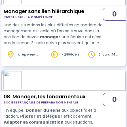
Manager sans lien hiérarchique
0
INVEST HERE - LA COMPÉTENCE
Une des situations les plus difficiles en matière de
management est celle où l’on se trouve dans la
position de devoir
manager
une équipe qui n’est
pas la sienne. Et cela arrive plus souvent qu’on ne
l’imagine : lorsqu’on est chef projet, lorsqu’on
prend des responsabilités transversales, lorsqu’on
Crépy-en-
> 2980€ HT
2 jours | 14
Valois (60)
heures
se voit confier un rôle fonctionnel ou tout
simplement lorsqu’on doit re…
08. Manager, les fondamentaux
0
SOCIÉTÉ FRANÇAISE DE PRÉPARATION MENTALE
…n équipe, 𝗗𝗼𝗻𝗻𝗲𝗿 𝗱𝘂 𝘀𝗲𝗻𝘀 aux objectifs et à
l’action, 𝗣𝗶𝗹𝗼𝘁𝗲𝗿 𝗲𝘁 𝗱é𝗹é𝗴𝘂𝗲𝗿 efficacement,
𝗔𝗱𝗮𝗽𝘁𝗲𝗿 𝘀𝗮 𝗰𝗼𝗺𝗺𝘂𝗻𝗶𝗰𝗮𝘁𝗶𝗼𝗻 aux situations,