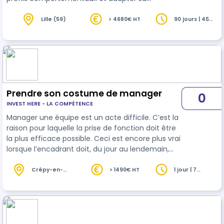
communication • Développer son influence et sa
flexibilité relationnelle • Gérer efficacement les
Lille (59)
> 4680€ HT
90 jours | 45
heures
situations difficiles • 📗 Module 2 : Gérer les
émotions avec le programme RALEENTIR© •
Respiration, Attention, Lâcher-prise, Émotions,
ENTrainement, Imagerie, Réussir • Gestion du
stress, confiance, visualisation, fixation d’o…
Prendre son costume de manager
0
INVEST HERE - LA COMPÉTENCE
Manager une équipe est un acte difficile. C’est la
raison pour laquelle la prise de fonction doit être
la plus efficace possible. Ceci est encore plus vrai
lorsque l’encadrant doit, du jour au lendemain,
manager
ses anciens collègues. Prendre ses
marques le plus vite possible, marquer son
Crépy-en-
> 1490€ HT
1 jour | 7
Valois (60)
heures
territoire et mettre sa touche personnelle sont
des actions absolument essentielles pour le
nouveau promu ou nommé. Comme dans
d’autres domaines bien connus,les 100 pr…