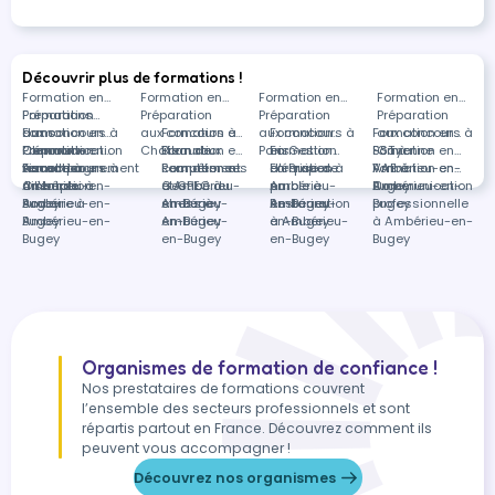
Découvrir plus de formations !
Formation en
Formation en
Formation en
Formation en
Préparation
Formations
Préparation
Préparation
Préparation
aux concours à
dans
Formation en
aux concours à
Formation en
aux concours à
Formation
Formation en
aux concours à
Clermont-
Préparation
Communication
Formation en
Châteauroux
Bilan de
Formation en
Paris
en Gestion
Formation
SST à
Formation en
Cayenne
Ferrand
aux concours à
visuelle à
Accompagnement
Formation en
compétences
Recrutement
Formation en
d'équipes à
en Prise de
Formation
Ambérieu-en-
VAE à
Formation en
distance
Ambérieu-en-
à l'emploi à
Orientation
à Ambérieu-
et GPEC à
Gestion du
Ambérieu-
parole à
en
Bugey
Ambérieu-en-
Communication
Bugey
Ambérieu-en-
scolaire à
en-Bugey
Ambérieu-
stress à
en-Bugey
Ambérieu-
Restauration
Bugey
professionnelle
Bugey
Ambérieu-en-
en-Bugey
Ambérieu-
en-Bugey
à Ambérieu-
à Ambérieu-en-
Bugey
en-Bugey
en-Bugey
Bugey
Organismes de formation de confiance !
Nos prestataires de formations couvrent
l’ensemble des secteurs professionnels et sont
répartis partout en France. Découvrez comment ils
peuvent vous accompagner !
Découvrez nos organismes