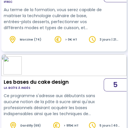
IFREC
Au terme de la formation, vous serez capable de
maitriser la technologie culinaire de base,
entrées-plats desserts, perfectionner vos
différents modes et types de cuisson, et
organiser votre travail, dans le respect des règles
d'hygiène et de sécurité. Vous serez capable de
Morzine (74)
> 0€ HT
3 jours | 21
heures
réaliser des préparations culinaires
professionnelles, d'améliorer la qualité des
prestations de votre carte et de mettre en valeur
le travail en cuisine auprès des équipes de salle et
donc de la clientèle, pour capter et …
Les bases du cake design
5
LA BOÎTE À INDÉS
Ce programme s'adresse aux débutants sans
aucune notion de la pâte à sucre ainsi qu'aux
professionnels désirant acquérir les bases
indispensables ainsi que les techniques de
montage des wedding cakes.
Dardilly (69)
> 915€ HT
5 jours | 40