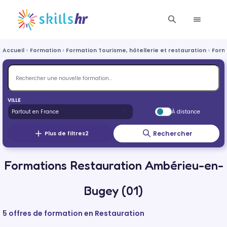
Accueil
Formation
Formation Tourisme, hôtellerie et restauration
Form
VILLE
À distance
Rechercher
Plus de filtres
2
Formations Restauration Ambérieu-en-
Bugey (01)
5 offres de formation en Restauration